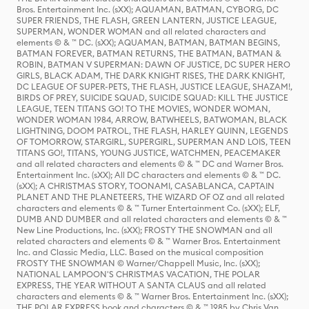
Bros. Entertainment Inc. (sXX); AQUAMAN, BATMAN, CYBORG, DC
SUPER FRIENDS, THE FLASH, GREEN LANTERN, JUSTICE LEAGUE,
SUPERMAN, WONDER WOMAN and all related characters and
elements © & ™ DC. (sXX); AQUAMAN, BATMAN, BATMAN BEGINS,
BATMAN FOREVER, BATMAN RETURNS, THE BATMAN, BATMAN &
ROBIN, BATMAN V SUPERMAN: DAWN OF JUSTICE, DC SUPER HERO
GIRLS, BLACK ADAM, THE DARK KNIGHT RISES, THE DARK KNIGHT,
DC LEAGUE OF SUPER-PETS, THE FLASH, JUSTICE LEAGUE, SHAZAM!,
BIRDS OF PREY, SUICIDE SQUAD, SUICIDE SQUAD: KILL THE JUSTICE
LEAGUE, TEEN TITANS GO! TO THE MOVIES, WONDER WOMAN,
WONDER WOMAN 1984, ARROW, BATWHEELS, BATWOMAN, BLACK
LIGHTNING, DOOM PATROL, THE FLASH, HARLEY QUINN, LEGENDS
OF TOMORROW, STARGIRL, SUPERGIRL, SUPERMAN AND LOIS, TEEN
TITANS GO!, TITANS, YOUNG JUSTICE, WATCHMEN, PEACEMAKER
and all related characters and elements © & ™ DC and Warner Bros.
Entertainment Inc. (sXX); All DC characters and elements © & ™ DC.
(sXX); A CHRISTMAS STORY, TOONAMI, CASABLANCA, CAPTAIN
PLANET AND THE PLANETEERS, THE WIZARD OF OZ and all related
characters and elements © & ™ Turner Entertainment Co. (sXX); ELF,
DUMB AND DUMBER and all related characters and elements © & ™
New Line Productions, Inc. (sXX); FROSTY THE SNOWMAN and all
related characters and elements © & ™ Warner Bros. Entertainment
Inc. and Classic Media, LLC. Based on the musical composition
FROSTY THE SNOWMAN © Warner/Chappell Music, Inc. (sXX);
NATIONAL LAMPOON'S CHRISTMAS VACATION, THE POLAR
EXPRESS, THE YEAR WITHOUT A SANTA CLAUS and all related
characters and elements © & ™ Warner Bros. Entertainment Inc. (sXX);
THE POLAR EXPRESS book and characters © & ™ 1985 by Chris Van