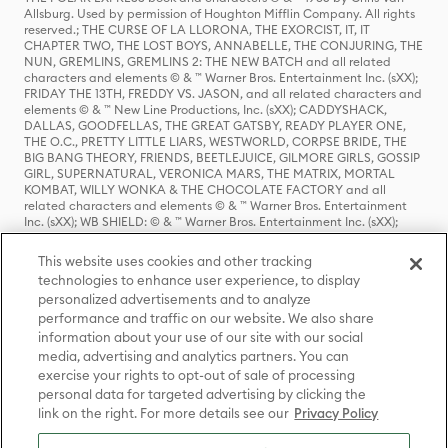
Allsburg. Used by permission of Houghton Mifflin Company. All rights
reserved.; THE CURSE OF LA LLORONA, THE EXORCIST, IT, IT
CHAPTER TWO, THE LOST BOYS, ANNABELLE, THE CONJURING, THE
NUN, GREMLINS, GREMLINS 2: THE NEW BATCH and all related
characters and elements © & ™ Warner Bros. Entertainment Inc. (sXX);
FRIDAY THE 13TH, FREDDY VS. JASON, and all related characters and
elements © & ™ New Line Productions, Inc. (sXX); CADDYSHACK,
DALLAS, GOODFELLAS, THE GREAT GATSBY, READY PLAYER ONE,
THE O.C., PRETTY LITTLE LIARS, WESTWORLD, CORPSE BRIDE, THE
BIG BANG THEORY, FRIENDS, BEETLEJUICE, GILMORE GIRLS, GOSSIP
GIRL, SUPERNATURAL, VERONICA MARS, THE MATRIX, MORTAL
KOMBAT, WILLY WONKA & THE CHOCOLATE FACTORY and all
related characters and elements © & ™ Warner Bros. Entertainment
Inc. (sXX); WB SHIELD: © & ™ Warner Bros. Entertainment Inc. (sXX);
HOUSE OF THE DRAGON, GAME OF THRONES, and all related
characters and elements © & ™ Home Box Office, Inc. (sXX); CHILLING
This website uses cookies and other tracking
ADVENTURES OF SABRINA, RIVERDALE © & ™ Warner Bros.
technologies to enhance user experience, to display
Entertainment Inc. Archie Comics and all related characters and
personalized advertisements and to analyze
elements © & ™ Archie Comic Publications, Inc. Used with permission.
(sXX); SEINFELD and all related characters and elements © & ™ Castle
performance and traffic on our website. We also share
Rock Entertainment. (sXX); TED LASSO © & ™ Warner Bros.
information about your use of our site with our social
Entertainment Inc. & Universal Television LLC (sXX); THE HOBBIT: AN
media, advertising and analytics partners. You can
UNEXPECTED JOURNEY, THE HOBBIT: THE DESOLATION OF SMAUG,
exercise your rights to opt-out of sale of processing
THE HOBBIT: THE BATTLE OF THE FIVE ARMIES, THE LORD OF THE
personal data for targeted advertising by clicking the
RINGS: THE FELLOWSHIP OF THE RING, THE LORD OF THE RINGS: THE
link on the right. For more details see our
Privacy Policy
TWO TOWERS, THE LORD OF THE RINGS: THE RETURN OF THE KING
and the names of the characters, items, events and places therein are
TM of The Saul Zaentz Company d/b/a Middle-earth Enterprises