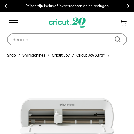
Previous
Next
Gratis bezorging vanaf €50
Use Tab and Shift plus Tab keys to navigate search results.
Shop
Snijmachines
Cricut Joy
Cricut Joy Xtra™