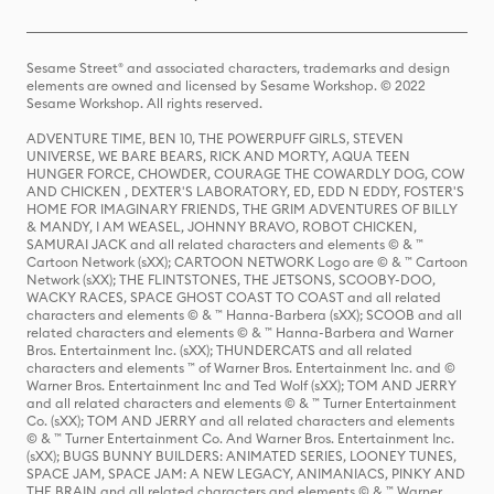
Sesame Street® and associated characters, trademarks and design
elements are owned and licensed by Sesame Workshop. © 2022
Sesame Workshop. All rights reserved.
ADVENTURE TIME, BEN 10, THE POWERPUFF GIRLS, STEVEN
UNIVERSE, WE BARE BEARS, RICK AND MORTY, AQUA TEEN
HUNGER FORCE, CHOWDER, COURAGE THE COWARDLY DOG, COW
AND CHICKEN , DEXTER'S LABORATORY, ED, EDD N EDDY, FOSTER'S
HOME FOR IMAGINARY FRIENDS, THE GRIM ADVENTURES OF BILLY
& MANDY, I AM WEASEL, JOHNNY BRAVO, ROBOT CHICKEN,
SAMURAI JACK and all related characters and elements © & ™
Cartoon Network (sXX); CARTOON NETWORK Logo are © & ™ Cartoon
Network (sXX); THE FLINTSTONES, THE JETSONS, SCOOBY-DOO,
WACKY RACES, SPACE GHOST COAST TO COAST and all related
characters and elements © & ™ Hanna-Barbera (sXX); SCOOB and all
related characters and elements © & ™ Hanna-Barbera and Warner
Bros. Entertainment Inc. (sXX); THUNDERCATS and all related
characters and elements ™ of Warner Bros. Entertainment Inc. and ©
Warner Bros. Entertainment Inc and Ted Wolf (sXX); TOM AND JERRY
and all related characters and elements © & ™ Turner Entertainment
Co. (sXX); TOM AND JERRY and all related characters and elements
© & ™ Turner Entertainment Co. And Warner Bros. Entertainment Inc.
(sXX); BUGS BUNNY BUILDERS: ANIMATED SERIES, LOONEY TUNES,
SPACE JAM, SPACE JAM: A NEW LEGACY, ANIMANIACS, PINKY AND
THE BRAIN and all related characters and elements © & ™ Warner