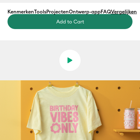
Kenmerken
Tools
Projecten
Ontwerp-app
FAQ
Vergelijken
Add to Cart