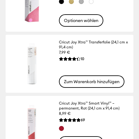
Optionen wählen
Cricut Joy Xtra™ Transferfolie (24,1 cm x
91,4 cm)
7,99 €
Reviews
10
Die durchschnittliche Bewertung für dies
Zum Warenkorb hinzufügen
Cricut Joy Xtra™ Smart Vinyl™ –
permanent, Rot (24,1 cm x 91,4 cm)
8,99 €
Reviews
69
Die durchschnittliche Bewertung für dies