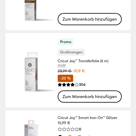
Zum Warenkorb hinzufügen
Promo
Großmengen
Cricut Joy™ Transferfolie (6 m)
MSRP
23,99 €
19,19 €
-20 %
Reviews
306
Die durchschnittliche Bewertung für dies
Zum Warenkorb hinzufügen
Cricut Joy™ Smart Iron-On™ Glitzer
10,99 €
Reviews
0
Die durchschnittliche Bewertung für dies