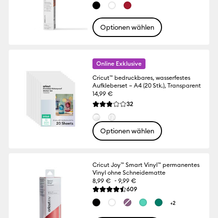
Optionen wählen
Online Exklusive
Cricut™ bedruckbares, wasserfestes
Aufkleberset – A4 (20 Stk.), Transparent
14,99 €
Reviews
32
Die durchschnittliche Bewertung für dies
Optionen wählen
Cricut Joy™ Smart Vinyl™ permanentes
Vinyl ohne Schneidematte
-
8,99 €
9,99 €
Reviews
609
Die durchschnittliche Bewertung für dies
+2