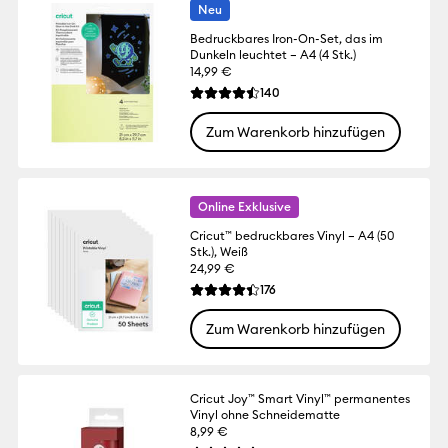
Neu
Bedruckbares Iron-On-Set, das im
Dunkeln leuchtet – A4 (4 Stk.)
14,99 €
Reviews
140
Die durchschnittliche Bewertung für dies
Zum Warenkorb hinzufügen
Online Exklusive
Cricut™ bedruckbares Vinyl – A4 (50
Stk.), Weiß
24,99 €
Reviews
176
Die durchschnittliche Bewertung für dies
Zum Warenkorb hinzufügen
Cricut Joy™ Smart Vinyl™ permanentes
Vinyl ohne Schneidematte
8,99 €