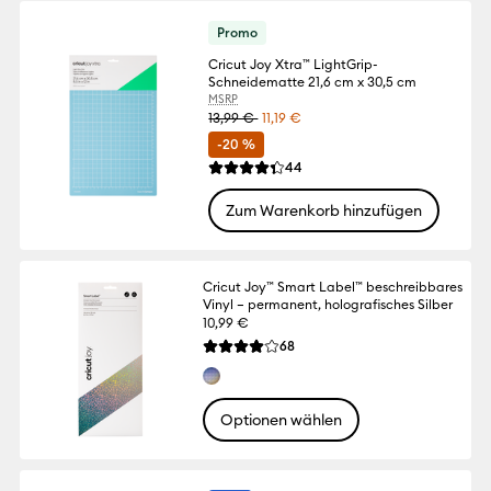
Promo
Cricut Joy Xtra™ LightGrip-
Schneidematte 21,6 cm x 30,5 cm
MSRP
13,99 €
11,19 €
-20 %
Reviews
44
Die durchschnittliche Bewertung für dies
Zum Warenkorb hinzufügen
Cricut Joy™ Smart Label™ beschreibbares
Vinyl – permanent, holografisches Silber
10,99 €
Reviews
68
Die durchschnittliche Bewertung für dieses
Optionen wählen