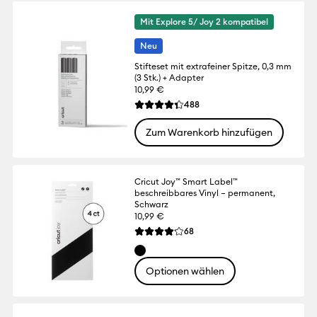
Mit Explore 5/ Joy 2 kompatibel
Neu
Stifteset mit extrafeiner Spitze, 0,3 mm
(3 Stk.) + Adapter
10,99 €
Reviews
488
Die durchschnittliche Bewertung für dies
Zum Warenkorb hinzufügen
Cricut Joy™ Smart Label™
beschreibbares Vinyl – permanent,
Schwarz
10,99 €
Reviews
68
Die durchschnittliche Bewertung für diese
Optionen wählen