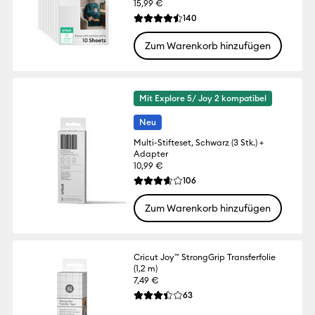
15,99 €
Reviews
140
Die durchschnittliche Bewertung für dies
Zum Warenkorb hinzufügen
Mit Explore 5/ Joy 2 kompatibel
Neu
Multi-Stifteset, Schwarz (3 Stk.) +
Adapter
10,99 €
Reviews
106
Die durchschnittliche Bewertung für dies
Zum Warenkorb hinzufügen
Cricut Joy™ StrongGrip Transferfolie
(1,2 m)
7,49 €
Reviews
63
Die durchschnittliche Bewertung für dies