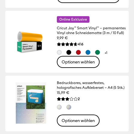
Online Exklusive
Cricut Joy™ Smart Vinyl™ – permanentes
Vinyl ohne Schneidematte (3 m / 10 Fuß)
9,99 €
Reviews
416
Die durchschnittliche Bewertung für dies
+1
Optionen wählen
Bedruckbares, wasserfestes,
holografisches Aufkleberset – A4 (5 Stk.)
15,99 €
Reviews
2
Die durchschnittliche Bewertung für dies
Optionen wählen