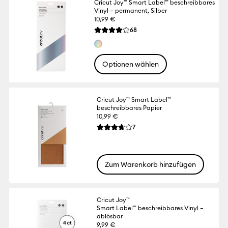
Cricut Joy™ Smart Label™ beschreibbares
Vinyl – permanent, Silber
10,99 €
Reviews
68
Die durchschnittliche Bewertung für dieses
Optionen wählen
Cricut Joy™ Smart Label™
beschreibbares Papier
10,99 €
Reviews
7
Die durchschnittliche Bewertung für diese
Zum Warenkorb hinzufügen
Cricut Joy™
Smart Label™ beschreibbares Vinyl –
ablösbar
9,99 €