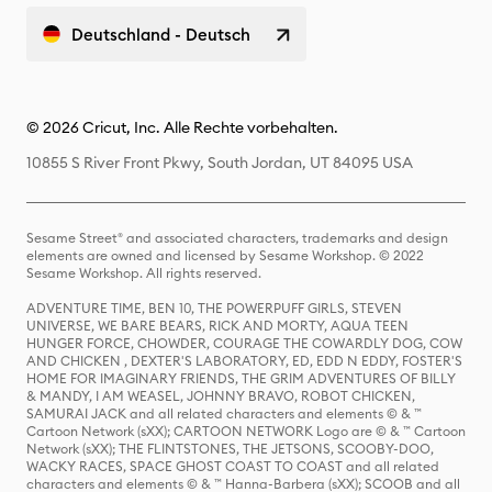
Deutschland - Deutsch
© 2026 Cricut, Inc. Alle Rechte vorbehalten.
10855 S River Front Pkwy, South Jordan, UT 84095 USA
Sesame Street® and associated characters, trademarks and design
elements are owned and licensed by Sesame Workshop. © 2022
Sesame Workshop. All rights reserved.
ADVENTURE TIME, BEN 10, THE POWERPUFF GIRLS, STEVEN
UNIVERSE, WE BARE BEARS, RICK AND MORTY, AQUA TEEN
HUNGER FORCE, CHOWDER, COURAGE THE COWARDLY DOG, COW
AND CHICKEN , DEXTER'S LABORATORY, ED, EDD N EDDY, FOSTER'S
HOME FOR IMAGINARY FRIENDS, THE GRIM ADVENTURES OF BILLY
& MANDY, I AM WEASEL, JOHNNY BRAVO, ROBOT CHICKEN,
SAMURAI JACK and all related characters and elements © & ™
Cartoon Network (sXX); CARTOON NETWORK Logo are © & ™ Cartoon
Network (sXX); THE FLINTSTONES, THE JETSONS, SCOOBY-DOO,
WACKY RACES, SPACE GHOST COAST TO COAST and all related
characters and elements © & ™ Hanna-Barbera (sXX); SCOOB and all