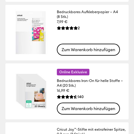
Bedruckbares Aufkleberpapier – A4
(8 Stk.)
7,99 €
Reviews
2
Die durchschnittliche Bewertung für dies
Zum Warenkorb hinzufügen
Online Exklusive
Bedruckbares Iron-On für helle Stoffe –
A4 (20 Stk.)
16,99 €
Reviews
140
Die durchschnittliche Bewertung für dies
Zum Warenkorb hinzufügen
Cricut Joy™-Stifte mit extrafeiner Spitze,