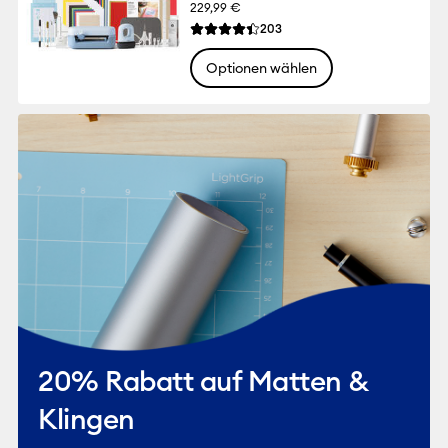
229,99 €
Reviews
203
Die durchschnittliche Bewertung für dies
Optionen wählen
20% Rabatt auf Matten &
Klingen