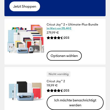
Jetzt Shoppen
Cricut Joy™ 2 + Ultimate-Plus-Bundle
Im Wert von 315,44 €
279,99 €
Reviews
203
Die durchschnittliche Bewertung für dies
Optionen wählen
Nicht vorrätig
Cricut Joy™ 2
119,99 €
Reviews
203
Die durchschnittliche Bewertung für dies
Ich möchte benachrichtigt
werden