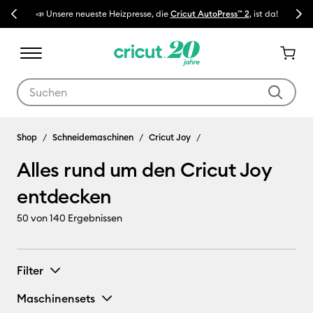
Previous
Next
da!
🔥 NEUER NIEDRIGER PREIS:
Cricut Maker™ 4 Schneidemaschinen
Verwende die Tab- und Shift+Tab-Tasten, um die Suchergebnisse z
Alles rund um den Cricut J
Shop
Schneidemaschinen
Cricut Joy
Alles rund um den Cricut Joy
entdecken
50
von 140 Ergebnissen
Filter
Maschinensets