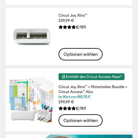
Cricut Joy Xtra™
229,99 €
Reviews
1511
Die durchschnittliche Bewertung für dies
Optionen wählen
Enthält des Cricut Access Abos*
Cricut Joy Xtra™ + Materialien Bundle +
Cricut Access™ Abo
Im Wert von 488,30 €
299,99 €
Reviews
1511
Die durchschnittliche Bewertung für dies
Optionen wählen