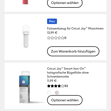
Optionen wählen
Neu
Falzwerkzeug für Cricut Joy™ Maschinen
13,99 €
Reviews
0
Die durchschnittliche Bewertung für dies
Zum Warenkorb hinzufügen
Cricut Joy™ Smart Iron-On™
holografische Bügelfolie ohne
Schneidematte
11,99 €
Reviews
53
Die durchschnittliche Bewertung für dies
Optionen wählen