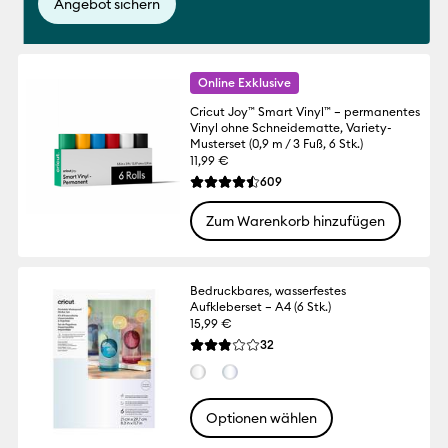
Angebot sichern
Online Exklusive
Cricut Joy™ Smart Vinyl™ – permanentes
Vinyl ohne Schneidematte, Variety-
Musterset (0,9 m / 3 Fuß, 6 Stk.)
11,99 €
Reviews
609
Die durchschnittliche Bewertung für dies
Zum Warenkorb hinzufügen
Bedruckbares, wasserfestes
Aufkleberset – A4 (6 Stk.)
15,99 €
Reviews
32
Die durchschnittliche Bewertung für dies
Optionen wählen