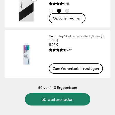
Reviews
18
Die durchschnittliche Bewertung für dies
Optionen wählen
Cricut Joy™ Glitzergelstifte, 0,8 mm (3
Stück)
11,99 €
Reviews
262
Die durchschnittliche Bewertung für dies
Zum Warenkorb hinzufügen
50
von 140 Ergebnissen
50 weitere laden