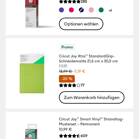
Reviews
285
Die durchschnittliche Bewertung für dies
+6
Optionen wählen
Promo
Cricut Joy Xtra™ StandardGrip-
Schneidematte 21,6 cm x 30,5 cm
MSRP
13,99 €
11,19 €
-20 %
Reviews
77
Die durchschnittliche Bewertung für dies
Zum Warenkorb hinzufügen
Cricut Joy™ Smart Vinyl™ Strandtag-
Musterset – Permanent
10,99 €
Reviews
609
Die durchschnittliche Bewertung für dies