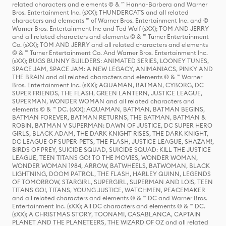
related characters and elements © & ™ Hanna-Barbera and Warner
Bros. Entertainment Inc. (sXX); THUNDERCATS and all related
characters and elements ™ of Warner Bros. Entertainment Inc. and ©
Warner Bros. Entertainment Inc and Ted Wolf (sXX); TOM AND JERRY
and all related characters and elements © & ™ Turner Entertainment
Co. (sXX); TOM AND JERRY and all related characters and elements
© & ™ Turner Entertainment Co. And Warner Bros. Entertainment Inc.
(sXX); BUGS BUNNY BUILDERS: ANIMATED SERIES, LOONEY TUNES,
SPACE JAM, SPACE JAM: A NEW LEGACY, ANIMANIACS, PINKY AND
THE BRAIN and all related characters and elements © & ™ Warner
Bros. Entertainment Inc. (sXX); AQUAMAN, BATMAN, CYBORG, DC
SUPER FRIENDS, THE FLASH, GREEN LANTERN, JUSTICE LEAGUE,
SUPERMAN, WONDER WOMAN and all related characters and
elements © & ™ DC. (sXX); AQUAMAN, BATMAN, BATMAN BEGINS,
BATMAN FOREVER, BATMAN RETURNS, THE BATMAN, BATMAN &
ROBIN, BATMAN V SUPERMAN: DAWN OF JUSTICE, DC SUPER HERO
GIRLS, BLACK ADAM, THE DARK KNIGHT RISES, THE DARK KNIGHT,
DC LEAGUE OF SUPER-PETS, THE FLASH, JUSTICE LEAGUE, SHAZAM!,
BIRDS OF PREY, SUICIDE SQUAD, SUICIDE SQUAD: KILL THE JUSTICE
LEAGUE, TEEN TITANS GO! TO THE MOVIES, WONDER WOMAN,
WONDER WOMAN 1984, ARROW, BATWHEELS, BATWOMAN, BLACK
LIGHTNING, DOOM PATROL, THE FLASH, HARLEY QUINN, LEGENDS
OF TOMORROW, STARGIRL, SUPERGIRL, SUPERMAN AND LOIS, TEEN
TITANS GO!, TITANS, YOUNG JUSTICE, WATCHMEN, PEACEMAKER
and all related characters and elements © & ™ DC and Warner Bros.
Entertainment Inc. (sXX); All DC characters and elements © & ™ DC.
(sXX); A CHRISTMAS STORY, TOONAMI, CASABLANCA, CAPTAIN
PLANET AND THE PLANETEERS, THE WIZARD OF OZ and all related