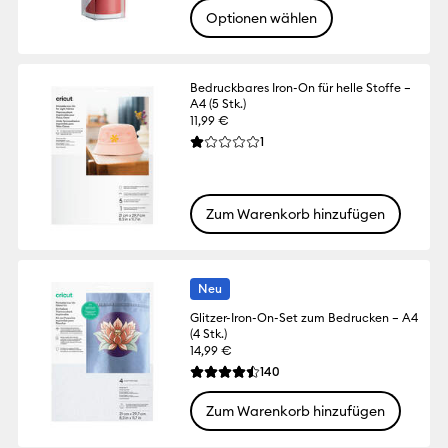
Optionen wählen
Bedruckbares Iron-On für helle Stoffe –
A4 (5 Stk.)
11,99 €
Reviews
1
Die durchschnittliche Bewertung für diese
Zum Warenkorb hinzufügen
Neu
Glitzer-Iron-On-Set zum Bedrucken – A4
(4 Stk.)
14,99 €
Reviews
140
Die durchschnittliche Bewertung für dies
Zum Warenkorb hinzufügen