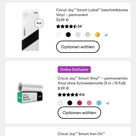
Cricut Joy™ Smart Label™ beschreibbares
Vinyl – permanent
10,99 €
Reviews
34
Die durchschnittliche Bewertung für diese
+1
Optionen wählen
Online Exklusive
Cricut Joy™ Smart Vinyl™ – permanentes
Vinyl ohne Schneidematte (3 m / 10 Fuß)
8,99 €
Reviews
416
Die durchschnittliche Bewertung für dies
+1
Optionen wählen
Cricut Joy™ Smart Iron-On™