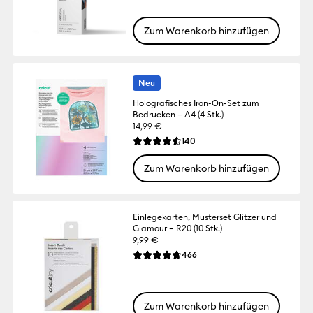
Zum Warenkorb hinzufügen
Neu
Holografisches Iron-On-Set zum
Bedrucken – A4 (4 Stk.)
14,99 €
Reviews
140
Die durchschnittliche Bewertung für dies
Zum Warenkorb hinzufügen
Einlegekarten, Musterset Glitzer und
Glamour – R20 (10 Stk.)
9,99 €
Reviews
466
Die durchschnittliche Bewertung für dies
Zum Warenkorb hinzufügen