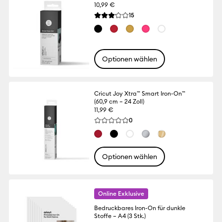
10,99 €
Reviews
15
Die durchschnittliche Bewertung für diese
Optionen wählen
Cricut Joy Xtra™ Smart Iron-On™
(60,9 cm – 24 Zoll)
11,99 €
Reviews
0
Die durchschnittliche Bewertung für dies
Optionen wählen
Online Exklusive
Bedruckbares Iron-On für dunkle
Stoffe – A4 (3 Stk.)