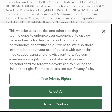
characters and elements © & ™ Turner Entertainment Co. (sXX); ELF,
DUMB AND DUMBER and all related characters and elements © & ™
New Line Productions, Inc. (sXX); FROSTY THE SNOWMAN and all
related characters and elements © & ™ Warner Bros. Entertainment
Inc. and Classic Media, LLC. Based on the musical composition
FROSTY THE SNOWMAN © Warner/Chappell Music, Inc. (sXX);
NATIONAL LAMPOON'S CHRISTMAS VACATION, THE POLAR
EXPRESS, THE YEAR WITHOUT A SANTA CLAUS and all related
This website uses cookies and other tracking
characters and elements © & ™ Warner Bros. Entertainment Inc. (sXX);
technologies to enhance user experience, to display
THE POLAR EXPRESS book and characters © & ™ 1985 by Chris Van
personalized advertisements and to analyze
Allsburg. Used by permission of Houghton Mifflin Company. All rights
performance and traffic on our website. We also share
reserved.; THE CURSE OF LA LLORONA, THE EXORCIST, IT, IT
information about your use of our site with our social
CHAPTER TWO, THE LOST BOYS, ANNABELLE, THE CONJURING, THE
NUN, GREMLINS, GREMLINS 2: THE NEW BATCH and all related
media, advertising and analytics partners. You can
characters and elements © & ™ Warner Bros. Entertainment Inc. (sXX);
exercise your rights to opt-out of sale of processing
FRIDAY THE 13TH, FREDDY VS. JASON, and all related characters and
personal data for targeted advertising by clicking the
elements © & ™ New Line Productions, Inc. (sXX); CADDYSHACK,
link on the right. For more details see our
Privacy Policy
DALLAS, GOODFELLAS, THE GREAT GATSBY, READY PLAYER ONE,
THE O.C., PRETTY LITTLE LIARS, WESTWORLD, CORPSE BRIDE, THE
BIG BANG THEORY, FRIENDS, BEETLEJUICE, GILMORE GIRLS, GOSSIP
Your Privacy Rights
GIRL, SUPERNATURAL, VERONICA MARS, THE MATRIX, MORTAL
KOMBAT, WILLY WONKA & THE CHOCOLATE FACTORY and all
related characters and elements © & ™ Warner Bros. Entertainment
Reject All
Inc. (sXX); WB SHIELD: © & ™ Warner Bros. Entertainment Inc. (sXX);
HOUSE OF THE DRAGON, GAME OF THRONES, and all related
characters and elements © & ™ Home Box Office, Inc. (sXX); CHILLING
Accept Cookies
ADVENTURES OF SABRINA, RIVERDALE © & ™ Warner Bros.
Entertainment Inc. Archie Comics and all related characters and