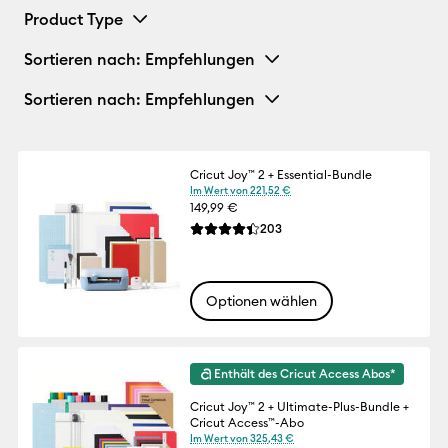
Product Type
Sortieren nach
: Empfehlungen
Sortieren nach
: Empfehlungen
Cricut Joy™ 2 + Essential-Bundle
Im Wert von 221,52 €
149,99 €
Reviews
203
Die durchschnittliche Bewertung für dies
Optionen wählen
Enthält des Cricut Access Abos*
Cricut Joy™ 2 + Ultimate-Plus-Bundle +
Cricut Access™-Abo
Im Wert von 325,43 €