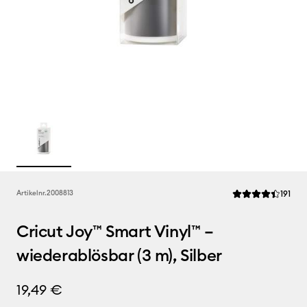
Rev
Artikelnr.
2008813
191
Die durchschnittl
Cricut Joy™ Smart Vinyl™ –
wiederablösbar (3 m), Silber
19,49 €