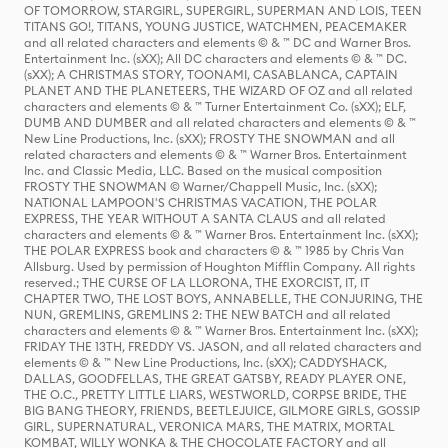
OF TOMORROW, STARGIRL, SUPERGIRL, SUPERMAN AND LOIS, TEEN
TITANS GO!, TITANS, YOUNG JUSTICE, WATCHMEN, PEACEMAKER
and all related characters and elements © & ™ DC and Warner Bros.
Entertainment Inc. (sXX); All DC characters and elements © & ™ DC.
(sXX); A CHRISTMAS STORY, TOONAMI, CASABLANCA, CAPTAIN
PLANET AND THE PLANETEERS, THE WIZARD OF OZ and all related
characters and elements © & ™ Turner Entertainment Co. (sXX); ELF,
DUMB AND DUMBER and all related characters and elements © & ™
New Line Productions, Inc. (sXX); FROSTY THE SNOWMAN and all
related characters and elements © & ™ Warner Bros. Entertainment
Inc. and Classic Media, LLC. Based on the musical composition
FROSTY THE SNOWMAN © Warner/Chappell Music, Inc. (sXX);
NATIONAL LAMPOON'S CHRISTMAS VACATION, THE POLAR
EXPRESS, THE YEAR WITHOUT A SANTA CLAUS and all related
characters and elements © & ™ Warner Bros. Entertainment Inc. (sXX);
THE POLAR EXPRESS book and characters © & ™ 1985 by Chris Van
Allsburg. Used by permission of Houghton Mifflin Company. All rights
reserved.; THE CURSE OF LA LLORONA, THE EXORCIST, IT, IT
CHAPTER TWO, THE LOST BOYS, ANNABELLE, THE CONJURING, THE
NUN, GREMLINS, GREMLINS 2: THE NEW BATCH and all related
characters and elements © & ™ Warner Bros. Entertainment Inc. (sXX);
FRIDAY THE 13TH, FREDDY VS. JASON, and all related characters and
elements © & ™ New Line Productions, Inc. (sXX); CADDYSHACK,
DALLAS, GOODFELLAS, THE GREAT GATSBY, READY PLAYER ONE,
THE O.C., PRETTY LITTLE LIARS, WESTWORLD, CORPSE BRIDE, THE
BIG BANG THEORY, FRIENDS, BEETLEJUICE, GILMORE GIRLS, GOSSIP
GIRL, SUPERNATURAL, VERONICA MARS, THE MATRIX, MORTAL
KOMBAT, WILLY WONKA & THE CHOCOLATE FACTORY and all