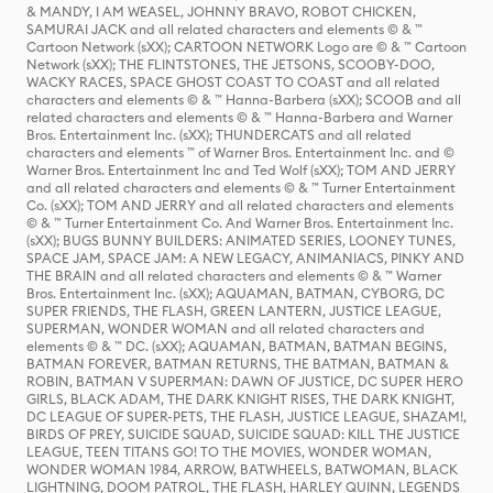
& MANDY, I AM WEASEL, JOHNNY BRAVO, ROBOT CHICKEN,
SAMURAI JACK and all related characters and elements © & ™
Cartoon Network (sXX); CARTOON NETWORK Logo are © & ™ Cartoon
Network (sXX); THE FLINTSTONES, THE JETSONS, SCOOBY-DOO,
WACKY RACES, SPACE GHOST COAST TO COAST and all related
characters and elements © & ™ Hanna-Barbera (sXX); SCOOB and all
related characters and elements © & ™ Hanna-Barbera and Warner
Bros. Entertainment Inc. (sXX); THUNDERCATS and all related
characters and elements ™ of Warner Bros. Entertainment Inc. and ©
Warner Bros. Entertainment Inc and Ted Wolf (sXX); TOM AND JERRY
and all related characters and elements © & ™ Turner Entertainment
Co. (sXX); TOM AND JERRY and all related characters and elements
© & ™ Turner Entertainment Co. And Warner Bros. Entertainment Inc.
(sXX); BUGS BUNNY BUILDERS: ANIMATED SERIES, LOONEY TUNES,
SPACE JAM, SPACE JAM: A NEW LEGACY, ANIMANIACS, PINKY AND
THE BRAIN and all related characters and elements © & ™ Warner
Bros. Entertainment Inc. (sXX); AQUAMAN, BATMAN, CYBORG, DC
SUPER FRIENDS, THE FLASH, GREEN LANTERN, JUSTICE LEAGUE,
SUPERMAN, WONDER WOMAN and all related characters and
elements © & ™ DC. (sXX); AQUAMAN, BATMAN, BATMAN BEGINS,
BATMAN FOREVER, BATMAN RETURNS, THE BATMAN, BATMAN &
ROBIN, BATMAN V SUPERMAN: DAWN OF JUSTICE, DC SUPER HERO
GIRLS, BLACK ADAM, THE DARK KNIGHT RISES, THE DARK KNIGHT,
DC LEAGUE OF SUPER-PETS, THE FLASH, JUSTICE LEAGUE, SHAZAM!,
BIRDS OF PREY, SUICIDE SQUAD, SUICIDE SQUAD: KILL THE JUSTICE
LEAGUE, TEEN TITANS GO! TO THE MOVIES, WONDER WOMAN,
WONDER WOMAN 1984, ARROW, BATWHEELS, BATWOMAN, BLACK
LIGHTNING, DOOM PATROL, THE FLASH, HARLEY QUINN, LEGENDS