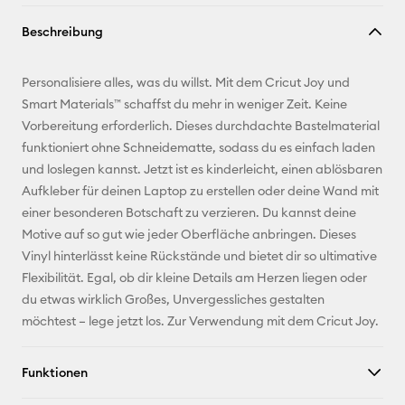
Link
Beschreibung
kopieren
E-Mail-
Personalisiere alles, was du willst. Mit dem Cricut Joy und
Adresse
Smart Materials™ schaffst du mehr in weniger Zeit. Keine
Vorbereitung erforderlich. Dieses durchdachte Bastelmaterial
Pinterest
funktioniert ohne Schneidematte, sodass du es einfach laden
und loslegen kannst. Jetzt ist es kinderleicht, einen ablösbaren
Facebook
Aufkleber für deinen Laptop zu erstellen oder deine Wand mit
einer besonderen Botschaft zu verzieren. Du kannst deine
X
Motive auf so gut wie jeder Oberfläche anbringen. Dieses
Vinyl hinterlässt keine Rückstände und bietet dir so ultimative
Flexibilität. Egal, ob dir kleine Details am Herzen liegen oder
du etwas wirklich Großes, Unvergessliches gestalten
möchtest – lege jetzt los. Zur Verwendung mit dem Cricut Joy.
Funktionen