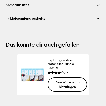
Kompatibilität
Im Lieferumfang enthalten
Das könnte dir auch gefallen
Joy Einlegekarten-
Materialien-Bundle
113,89 €
Reviews
717
Die durchschnittliche Bewertung für die
Zum Warenkorb
hinzufügen
100% 