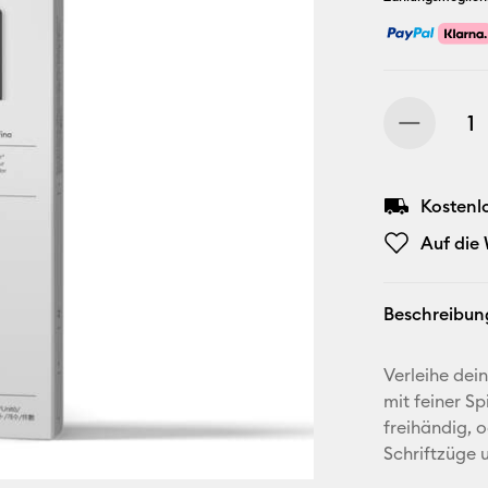
Kostenl
Auf die
Beschreibun
Verleihe dei
mit feiner Sp
freihändig, o
Schriftzüge u