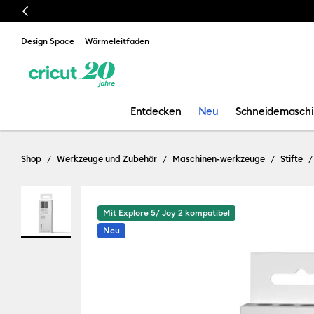
Previous
📣 Unsere neueste Heizpr
Design Space
Wärmeleitfaden
Entdecken
Neu
Schneidemasch
Shop
Werkzeuge und Zubehör
Maschinen-werkzeuge
Stifte
Mit Explore 5/ Joy 2 kompatibel
Neu