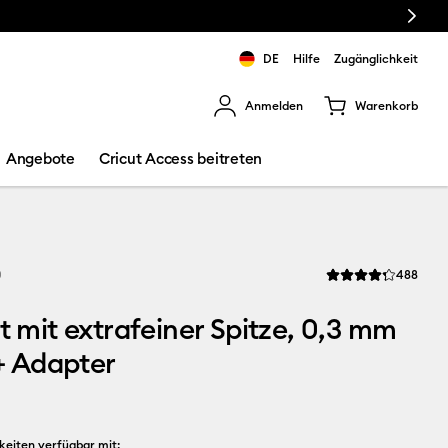
Next
DE
Hilfe
Zugänglichkeit
Anmelden
Warenkorb
rgebnisse zu navigieren.
Angebote
Cricut Access beitreten
Revi
0
488
Die durchschnittlich
et mit extrafeiner Spitze, 0,3 mm
 + Adapter
keiten verfügbar mit: