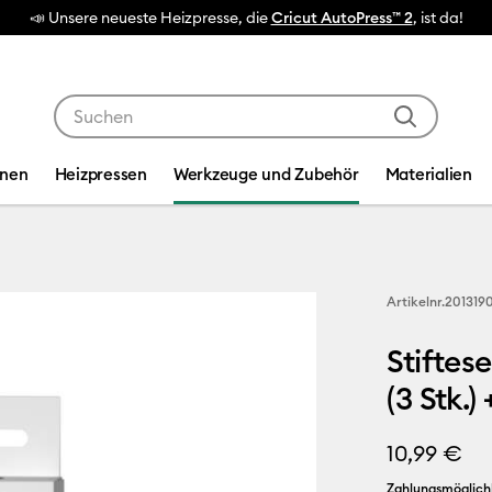
esse, die
Cricut AutoPress™ 2
, ist da!
Verwende die Tab- und Shift+Tab-Tasten, um die Suche
inen
Heizpressen
Werkzeuge und Zubehör
Materialien
Artikelnr.
201319
Stiftes
(3 Stk.)
10,99 €
Zahlungsmöglich