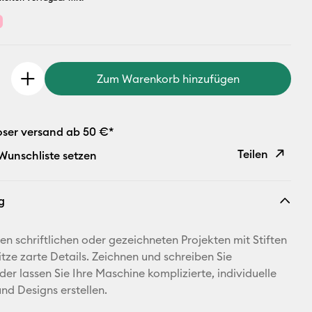
Zum Warenkorb hinzufügen
oser versand ab 50 €*
Teilen
 Wunschliste setzen
Link
g
kopieren
E-Mail-
nen schriftlichen oder gezeichneten Projekten mit Stiften
Adresse
itze zarte Details. Zeichnen und schreiben Sie
der lassen Sie Ihre Maschine komplizierte, individuelle
Pinterest
nd Designs erstellen.