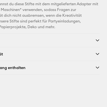
Facebook
nst du diese Stifte mit dem mitgelieferten Adapter mit
™ Maschinen* verwenden, sodass Fragen zur
X
ät dich nicht ausbremsen, wenn die Kreativität
nsere Stifte sind perfekt für Partyeinladungen,
Papierprojekte, Deko und mehr.
ät
fang enthalten