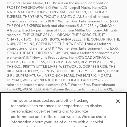
Inc. and Classic Media, LLC. Based on the musical composition
FROSTY THE SNOWMAN © Warner/Chappell Music, Inc. (sXX);
NATIONAL LAMPOON'S CHRISTMAS VACATION, THE POLAR
EXPRESS, THE YEAR WITHOUT A SANTA CLAUS and all related
characters and elements © & ™ Warner Bros. Entertainment Inc. (sXX);
THE POLAR EXPRESS book and characters © & ™ 1985 by Chris Van
Allsburg. Used by permission of Houghton Mifflin Company. All rights
reserved.; THE CURSE OF LA LLORONA, THE EXORCIST, IT, IT
CHAPTER TWO, THE LOST BOYS, ANNABELLE, THE CONJURING, THE
NUN, GREMLINS, GREMLINS 2: THE NEW BATCH and all related
characters and elements © & ™ Warner Bros. Entertainment Inc. (sXX);
FRIDAY THE 13TH, FREDDY VS. JASON, and all related characters and
elements © & ™ New Line Productions, Inc. (sXX); CADDYSHACK,
DALLAS, GOODFELLAS, THE GREAT GATSBY, READY PLAYER ONE,
THE O.C., PRETTY LITTLE LIARS, WESTWORLD, CORPSE BRIDE, THE
BIG BANG THEORY, FRIENDS, BEETLEJUICE, GILMORE GIRLS, GOSSIP
GIRL, SUPERNATURAL, VERONICA MARS, THE MATRIX, MORTAL
KOMBAT, WILLY WONKA & THE CHOCOLATE FACTORY and all
related characters and elements © & ™ Warner Bros. Entertainment
Inc. (sXX); WB SHIELD: © & ™ Warner Bros. Entertainment Inc. (sXX);
HOUSE OF THE DRAGON, GAME OF THRONES, and all related
characters and elements © & ™ Home Box Office, Inc. (sXX); CHILLING
This website uses cookies and other tracking
ADVENTURES OF SABRINA, RIVERDALE © & ™ Warner Bros.
technologies to enhance user experience, to display
Entertainment Inc. Archie Comics and all related characters and
personalized advertisements and to analyze
elements © & ™ Archie Comic Publications, Inc. Used with permission.
performance and traffic on our website. We also share
(sXX); SEINFELD and all related characters and elements © & ™ Castle
Rock Entertainment. (sXX); TED LASSO © & ™ Warner Bros.
information about your use of our site with our social
Entertainment Inc. & Universal Television LLC (sXX); THE HOBBIT: AN