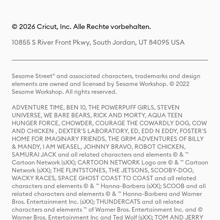
© 2026 Cricut, Inc. Alle Rechte vorbehalten.
10855 S River Front Pkwy, South Jordan, UT 84095 USA
Sesame Street® and associated characters, trademarks and design
elements are owned and licensed by Sesame Workshop. © 2022
Sesame Workshop. All rights reserved.
ADVENTURE TIME, BEN 10, THE POWERPUFF GIRLS, STEVEN
UNIVERSE, WE BARE BEARS, RICK AND MORTY, AQUA TEEN
HUNGER FORCE, CHOWDER, COURAGE THE COWARDLY DOG, COW
AND CHICKEN , DEXTER'S LABORATORY, ED, EDD N EDDY, FOSTER'S
HOME FOR IMAGINARY FRIENDS, THE GRIM ADVENTURES OF BILLY
& MANDY, I AM WEASEL, JOHNNY BRAVO, ROBOT CHICKEN,
SAMURAI JACK and all related characters and elements © & ™
Cartoon Network (sXX); CARTOON NETWORK Logo are © & ™ Cartoon
Network (sXX); THE FLINTSTONES, THE JETSONS, SCOOBY-DOO,
WACKY RACES, SPACE GHOST COAST TO COAST and all related
characters and elements © & ™ Hanna-Barbera (sXX); SCOOB and all
related characters and elements © & ™ Hanna-Barbera and Warner
Bros. Entertainment Inc. (sXX); THUNDERCATS and all related
characters and elements ™ of Warner Bros. Entertainment Inc. and ©
Warner Bros. Entertainment Inc and Ted Wolf (sXX); TOM AND JERRY