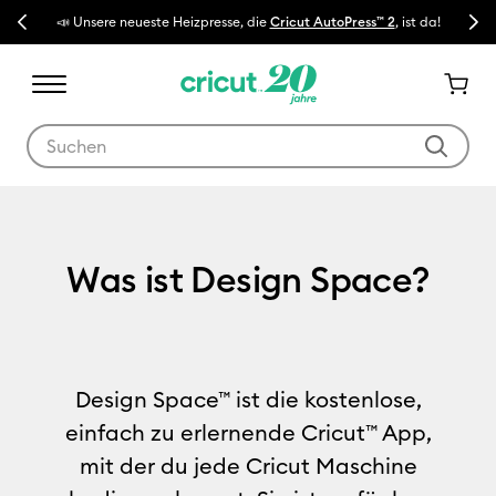
Previous
Next
📣 Unsere neueste Heizpresse, die
Cricut AutoPress™ 2
, ist da!
🔥 NE
Verwende die Tab- und Shift+Tab-Tasten, um die Suchergebnisse z
Was ist Design Space?
Was ist Design Space?
Design Space™ ist die kostenlose,
einfach zu erlernende Cricut™ App,
mit der du jede Cricut Maschine