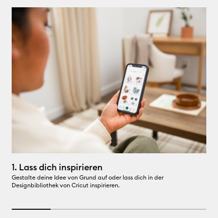
1. Lass dich inspirieren
2
Gestalte deine Idee von Grund auf oder lass dich in der
P
Designbibliothek von Cricut inspirieren.
hi
m
20% completed