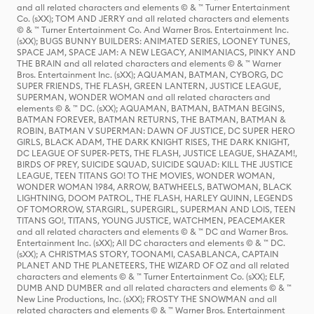
and all related characters and elements © & ™ Turner Entertainment
Co. (sXX); TOM AND JERRY and all related characters and elements
© & ™ Turner Entertainment Co. And Warner Bros. Entertainment Inc.
(sXX); BUGS BUNNY BUILDERS: ANIMATED SERIES, LOONEY TUNES,
SPACE JAM, SPACE JAM: A NEW LEGACY, ANIMANIACS, PINKY AND
THE BRAIN and all related characters and elements © & ™ Warner
Bros. Entertainment Inc. (sXX); AQUAMAN, BATMAN, CYBORG, DC
SUPER FRIENDS, THE FLASH, GREEN LANTERN, JUSTICE LEAGUE,
SUPERMAN, WONDER WOMAN and all related characters and
elements © & ™ DC. (sXX); AQUAMAN, BATMAN, BATMAN BEGINS,
BATMAN FOREVER, BATMAN RETURNS, THE BATMAN, BATMAN &
ROBIN, BATMAN V SUPERMAN: DAWN OF JUSTICE, DC SUPER HERO
GIRLS, BLACK ADAM, THE DARK KNIGHT RISES, THE DARK KNIGHT,
DC LEAGUE OF SUPER-PETS, THE FLASH, JUSTICE LEAGUE, SHAZAM!,
BIRDS OF PREY, SUICIDE SQUAD, SUICIDE SQUAD: KILL THE JUSTICE
LEAGUE, TEEN TITANS GO! TO THE MOVIES, WONDER WOMAN,
WONDER WOMAN 1984, ARROW, BATWHEELS, BATWOMAN, BLACK
LIGHTNING, DOOM PATROL, THE FLASH, HARLEY QUINN, LEGENDS
OF TOMORROW, STARGIRL, SUPERGIRL, SUPERMAN AND LOIS, TEEN
TITANS GO!, TITANS, YOUNG JUSTICE, WATCHMEN, PEACEMAKER
and all related characters and elements © & ™ DC and Warner Bros.
Entertainment Inc. (sXX); All DC characters and elements © & ™ DC.
(sXX); A CHRISTMAS STORY, TOONAMI, CASABLANCA, CAPTAIN
PLANET AND THE PLANETEERS, THE WIZARD OF OZ and all related
characters and elements © & ™ Turner Entertainment Co. (sXX); ELF,
DUMB AND DUMBER and all related characters and elements © & ™
New Line Productions, Inc. (sXX); FROSTY THE SNOWMAN and all
related characters and elements © & ™ Warner Bros. Entertainment