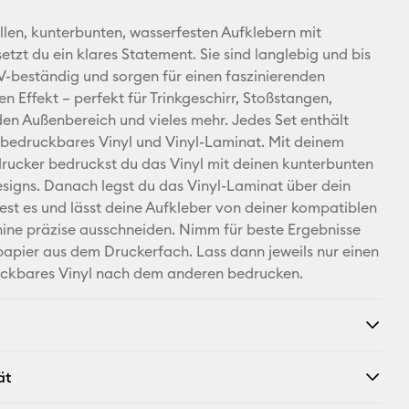
E-Mail-
ellen, kunterbunten, wasserfesten Aufklebern mit
Adresse
etzt du ein klares Statement. Sie sind langlebig und bis
V-beständig und sorgen für einen faszinierenden
Pinterest
n Effekt – perfekt für Trinkgeschirr, Stoßstangen,
 den Außenbereich und vieles mehr. Jedes Set enthält
Facebook
bedruckbares Vinyl und Vinyl-Laminat. Mit deinem
drucker bedruckst du das Vinyl mit deinen kunterbunten
X
signs. Danach legst du das Vinyl-Laminat über dein
test es und lässt deine Aufkleber von deiner kompatiblen
ine präzise ausschneiden. Nimm für beste Ergebnisse
apier aus dem Druckerfach. Lass dann jeweils nur einen
ckbares Vinyl nach dem anderen bedrucken.
ät