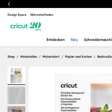
Previous
Design Space
Wärmeleitfaden
Entdecken
Neu
Schneidemasch
Shop
Materialien
Materialart
Papier und Karten
Bedruckb