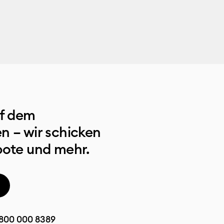
uf dem
n – wir schicken
bote und mehr.
800 000 8389