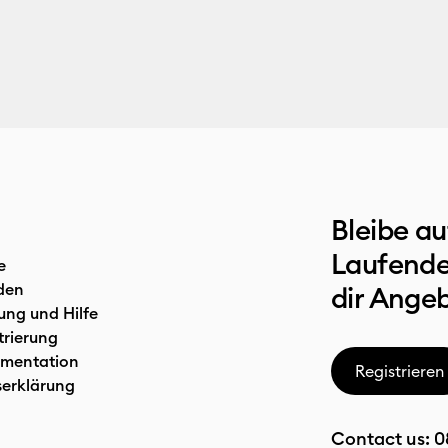
Bleibe a
Laufende
e
den
dir Ange
ung und Hilfe
trierung
mentation
Registrieren
serklärung
Contact us:
0