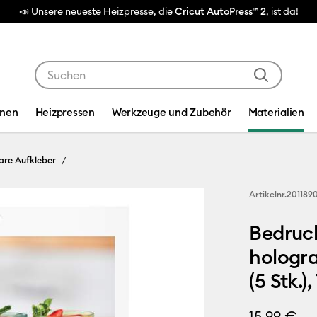
📣 Unsere neueste Heizpresse, die
Cricut AutoPress™ 2
, ist da!
Verwende die Tab- und Shift+Tab-Tasten, um die Suche
inen
Heizpressen
Werkzeuge und Zubehör
Materialien
are Aufkleber
Artikelnr.
201189
Bedruck
hologra
(5 Stk.)
15,99 €