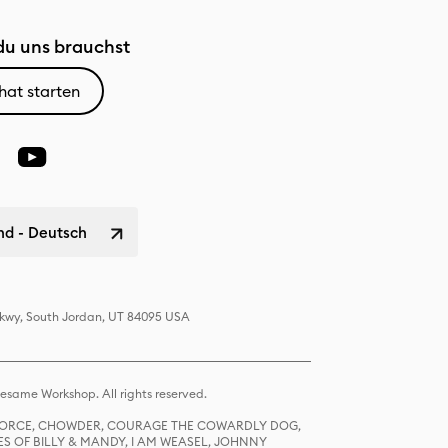
u uns brauchst
hat starten
nd - Deutsch
 Pkwy, South Jordan, UT 84095 USA
same Workshop. All rights reserved.
R FORCE, CHOWDER, COURAGE THE COWARDLY DOG,
S OF BILLY & MANDY, I AM WEASEL, JOHNNY