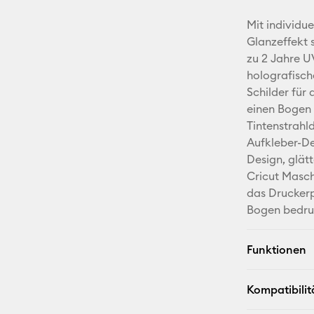
Mit individu
Glanzeffekt s
zu 2 Jahre U
holografische
Schilder für
einen Bogen 
Tintenstrahl
Aufkleber-De
Design, glät
Cricut Masch
das Druckerp
Bogen bedru
Funktionen
Kompatibilit