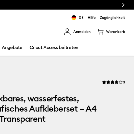
Next
DE
Hilfe
Zugänglichkeit
Anmelden
Warenkorb
rgebnisse zu navigieren.
Angebote
Cricut Access beitreten
Revi
0
3
Die durchschnittl
bares, wasserfestes,
fisches Aufkleberset – A4
, Transparent