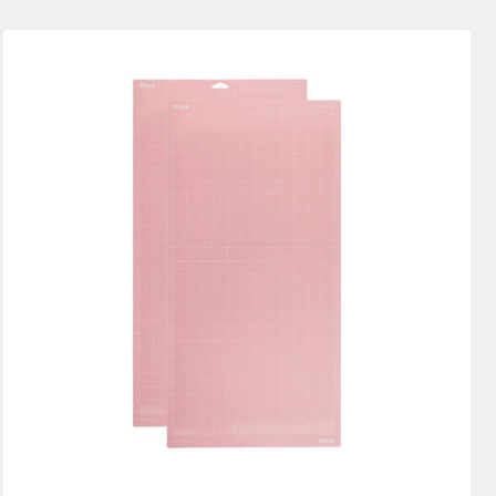
Neuheiten
Empfehlungen
Preis: aufsteigend
Preis: absteigend
Beliebt
Bestseller
 Accessories
Kundenbewertung