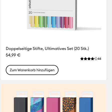
Doppelseitige Stifte, Ultimatives Set (20 Stk.)
54,99 €
ws
Review
66
liche Bewertung für dieses Produkt ist 4.0 von von 5.
Die durchschnittl
Zum Warenkorb hinzufügen