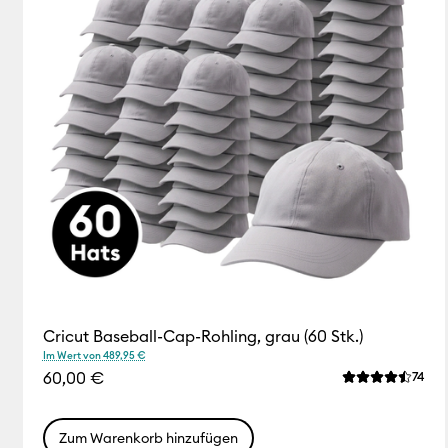
Cricut Baseball-Cap-Rohling, grau (60 Stk.)
Im Wert von 489,95 €
60,00 €
Rev
74
Die durchschni
Zum Warenkorb hinzufügen