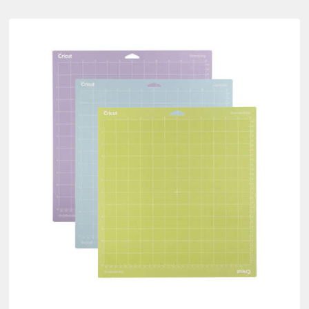
Cricut Blanks
(26)
einern nach Maschinenkompatibilität: Cricut EasyPress 2 & 3
Verfeinern nach Product Type: Cricut Blanks
Infusible
(1)
feinern nach Maschinenkompatibilität: Cricut Explore 3, 4 & 5
Verfeinern nach Product Type: Infusible
h Farbfamilie: Braun
Infusible Ink
(7)
nach Maschinenkompatibilität: Cricut Explore 5
Verfeinern nach Product Type: Infusible Ink
Mats
(1)
erfeinern nach Maschinenkompatibilität: Cricut Explore Machines
Verfeinern nach Product Type: Mats
Pens
(14)
ern nach Maschinenkompatibilität: Cricut Joy & Joy 2
Verfeinern nach Product Type: Pens
h Farbfamilie: Grau
Tools & Accessories
(28)
h Maschinenkompatibilität: Cricut Joy 2
Verfeinern nach Product Type: Tools &
nach Maschinenkompatibilität: Cricut Joy Xtra
r
h Farbfamilie: Orange
ch Maschinenkompatibilität: Cricut Maker
ern nach Maschinenkompatibilität: Cricut Maker 3 & 4