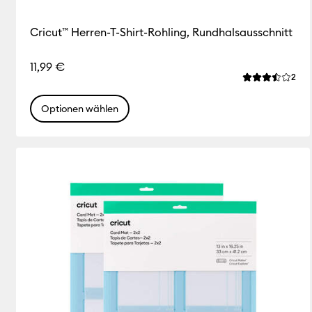
Cricut™ Herren-T-Shirt-Rohling, Rundhalsausschnitt
11,99 €
Rev
2
Die durchschn
Optionen wählen