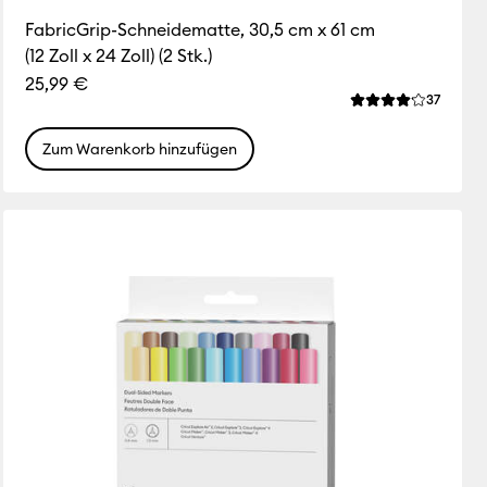
FabricGrip-Schneidematte, 30,5 cm x 61 cm
(12 Zoll x 24 Zoll) (2 Stk.)
25,99 €
ws
Review
37
liche Bewertung für dieses Produkt ist 4.6 von von 5.
Die durchschnittl
Zum Warenkorb hinzufügen