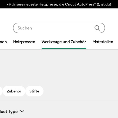
🔥 NEUER NIEDRIGER PREIS:
Cricut Mak
Verwende die Tab- und Shift+Tab-Tasten, um die Suche
inen
Heizpressen
Werkzeuge und Zubehör
Materialien
d Zubehör
Zubehör
Stifte
duct Type