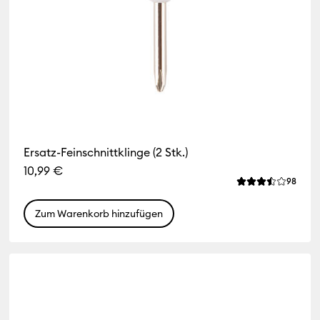
Ersatz-Feinschnittklinge (2 Stk.)
10,99 €
iews
Revie
98
ittliche Bewertung für dieses Produkt ist 4.4 von von 5.
Die durchschnitt
Zum Warenkorb hinzufügen