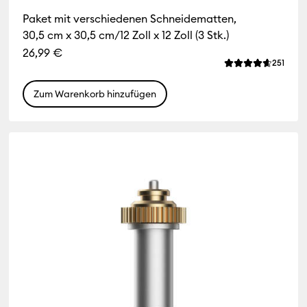
 Farbfamilie: Rot
 nach Maschinenkompatibilität: Cricut Mug Press
Paket mit verschiedenen Schneidematten,
30,5 cm x 30,5 cm/12 Zoll x 12 Zoll (3 Stk.)
ach Maschinenkompatibilität: Cricut Venture
iews
26,99 €
ttliche Bewertung für dieses Produkt ist 4.5 von von 5.
Revie
251
Die durchschnitt
r
h Farbfamilie: Weiß
Zum Warenkorb hinzufügen