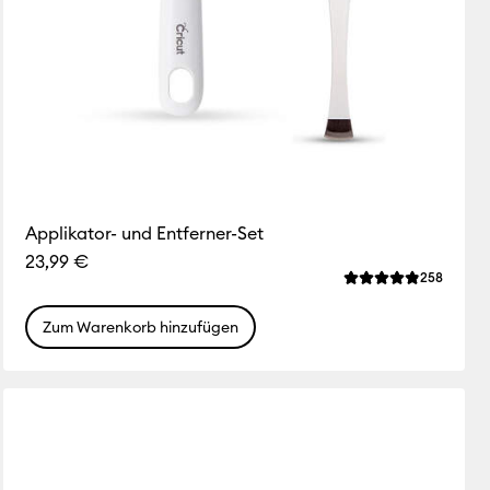
Applikator- und Entferner-Set
23,99 €
ws
Review
258
liche Bewertung für dieses Produkt ist 3.5 von von 5.
Die durchschnittli
Zum Warenkorb hinzufügen