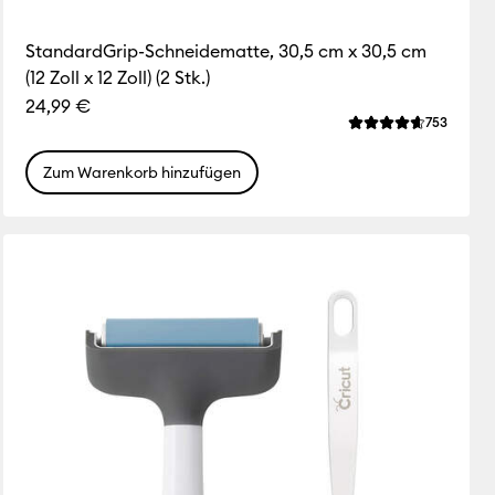
StandardGrip-Schneidematte, 30,5 cm x 30,5 cm
(12 Zoll x 12 Zoll) (2 Stk.)
24,99 €
ws
Review
753
liche Bewertung für dieses Produkt ist 3.7 von von 5.
Die durchschnittli
Zum Warenkorb hinzufügen