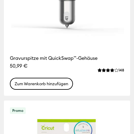
Gravurspitze mit QuickSwap™-Gehäuse
50,99 €
Revie
148
Die durchschnitt
Zum Warenkorb hinzufügen
Promo