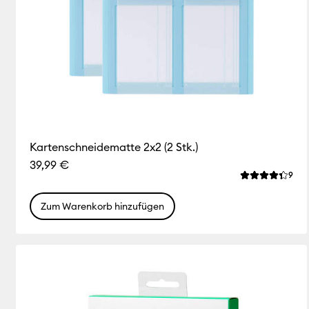
Kartenschneidematte 2x2 (2 Stk.)
39,99 €
Rev
9
Die durchschn
Zum Warenkorb hinzufügen