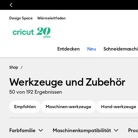
Previous
Design Space
Wärmeleitfaden
Entdecken
Neu
Schneidemasch
Werkzeuge un
Shop
Werkzeuge und Zubehör
50
von 192 Ergebnissen
Empfohlen
Maschinen-werkzeuge
Hand-werkzeuge
Farbfamilie
Maschinenkompatibilität
Pro