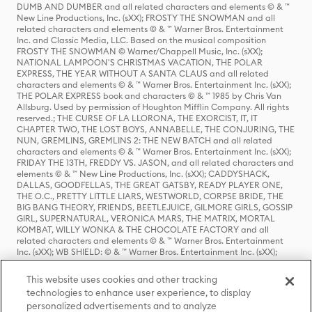
DUMB AND DUMBER and all related characters and elements © & ™
New Line Productions, Inc. (sXX); FROSTY THE SNOWMAN and all
related characters and elements © & ™ Warner Bros. Entertainment
Inc. and Classic Media, LLC. Based on the musical composition
FROSTY THE SNOWMAN © Warner/Chappell Music, Inc. (sXX);
NATIONAL LAMPOON'S CHRISTMAS VACATION, THE POLAR
EXPRESS, THE YEAR WITHOUT A SANTA CLAUS and all related
characters and elements © & ™ Warner Bros. Entertainment Inc. (sXX);
THE POLAR EXPRESS book and characters © & ™ 1985 by Chris Van
Allsburg. Used by permission of Houghton Mifflin Company. All rights
reserved.; THE CURSE OF LA LLORONA, THE EXORCIST, IT, IT
CHAPTER TWO, THE LOST BOYS, ANNABELLE, THE CONJURING, THE
NUN, GREMLINS, GREMLINS 2: THE NEW BATCH and all related
characters and elements © & ™ Warner Bros. Entertainment Inc. (sXX);
FRIDAY THE 13TH, FREDDY VS. JASON, and all related characters and
elements © & ™ New Line Productions, Inc. (sXX); CADDYSHACK,
DALLAS, GOODFELLAS, THE GREAT GATSBY, READY PLAYER ONE,
THE O.C., PRETTY LITTLE LIARS, WESTWORLD, CORPSE BRIDE, THE
BIG BANG THEORY, FRIENDS, BEETLEJUICE, GILMORE GIRLS, GOSSIP
GIRL, SUPERNATURAL, VERONICA MARS, THE MATRIX, MORTAL
KOMBAT, WILLY WONKA & THE CHOCOLATE FACTORY and all
related characters and elements © & ™ Warner Bros. Entertainment
Inc. (sXX); WB SHIELD: © & ™ Warner Bros. Entertainment Inc. (sXX);
HOUSE OF THE DRAGON, GAME OF THRONES, and all related
characters and elements © & ™ Home Box Office, Inc. (sXX); CHILLING
This website uses cookies and other tracking
ADVENTURES OF SABRINA, RIVERDALE © & ™ Warner Bros.
technologies to enhance user experience, to display
Entertainment Inc. Archie Comics and all related characters and
personalized advertisements and to analyze
elements © & ™ Archie Comic Publications, Inc. Used with permission.