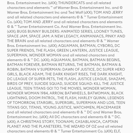
Bros. Entertainment Inc. (sXX); THUNDERCATS and all related
characters and elements ™ of Warner Bros. Entertainment Inc. and ©
Warner Bros. Entertainment Inc and Ted Wolf (sXX); TOM AND JERRY
and all related characters and elements © & ™ Turner Entertainment
Co. (sXX); TOM AND JERRY and all related characters and elements
© & ™ Turner Entertainment Co. And Warner Bros. Entertainment Inc.
(sXX); BUGS BUNNY BUILDERS: ANIMATED SERIES, LOONEY TUNES,
SPACE JAM, SPACE JAM: A NEW LEGACY, ANIMANIACS, PINKY AND
THE BRAIN and all related characters and elements © & ™ Warner
Bros. Entertainment Inc. (sXX); AQUAMAN, BATMAN, CYBORG, DC
SUPER FRIENDS, THE FLASH, GREEN LANTERN, JUSTICE LEAGUE,
SUPERMAN, WONDER WOMAN and all related characters and
elements © & ™ DC. (sXX); AQUAMAN, BATMAN, BATMAN BEGINS,
BATMAN FOREVER, BATMAN RETURNS, THE BATMAN, BATMAN &
ROBIN, BATMAN V SUPERMAN: DAWN OF JUSTICE, DC SUPER HERO
GIRLS, BLACK ADAM, THE DARK KNIGHT RISES, THE DARK KNIGHT,
DC LEAGUE OF SUPER-PETS, THE FLASH, JUSTICE LEAGUE, SHAZAM!,
BIRDS OF PREY, SUICIDE SQUAD, SUICIDE SQUAD: KILL THE JUSTICE
LEAGUE, TEEN TITANS GO! TO THE MOVIES, WONDER WOMAN,
WONDER WOMAN 1984, ARROW, BATWHEELS, BATWOMAN, BLACK
LIGHTNING, DOOM PATROL, THE FLASH, HARLEY QUINN, LEGENDS
OF TOMORROW, STARGIRL, SUPERGIRL, SUPERMAN AND LOIS, TEEN
TITANS GO!, TITANS, YOUNG JUSTICE, WATCHMEN, PEACEMAKER
and all related characters and elements © & ™ DC and Warner Bros.
Entertainment Inc. (sXX); All DC characters and elements © & ™ DC.
(sXX); A CHRISTMAS STORY, TOONAMI, CASABLANCA, CAPTAIN
PLANET AND THE PLANETEERS, THE WIZARD OF OZ and all related
characters and elements © & ™ Turner Entertainment Co. (sXX); ELF,