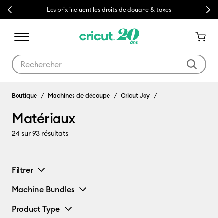
Previous
Next
Les prix incluent les droits de douane & taxes
Utilisez les touches Tab et Shift plus pour naviguer dans les résult
Matériaux
Boutique
Machines de découpe
Cricut Joy
Matériaux
24
sur 93 résultats
Filtrer
Machine Bundles
Product Type