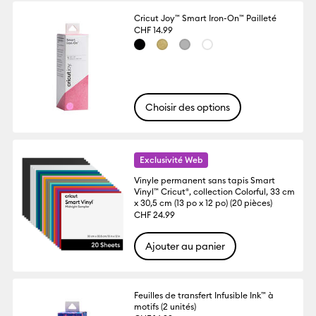
Cricut Joy™ Smart Iron-On™ Pailleté
CHF 14.99
Choisir des options
Exclusivité Web
Vinyle permanent sans tapis Smart
Vinyl™ Cricut®, collection Colorful, 33 cm
x 30,5 cm (13 po x 12 po) (20 pièces)
CHF 24.99
Ajouter au panier
Feuilles de transfert Infusible Ink™ à
motifs (2 unités)