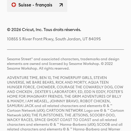
Suisse - français
© 2026 Cricut, Inc. Tous droits réservés.
10855 S River Front Pkwy, South Jordan, UT 84095
Sesame Street® and associated characters, trademarks and design
elements are owned and licensed by Sesame Workshop. © 2022
Sesame Workshop. All rights reserved.
ADVENTURE TIME, BEN 10, THE POWERPUFF GIRLS, STEVEN
UNIVERSE, WE BARE BEARS, RICK AND MORTY, AQUA TEEN
HUNGER FORCE, CHOWDER, COURAGE THE COWARDLY DOG, COW
AND CHICKEN , DEXTER'S LABORATORY, ED, EDD N EDDY, FOSTER'S
HOME FOR IMAGINARY FRIENDS, THE GRIM ADVENTURES OF BILLY
& MANDY, I AM WEASEL, JOHNNY BRAVO, ROBOT CHICKEN,
SAMURAI JACK and all related characters and elements © & ™
Cartoon Network (sXX); CARTOON NETWORK Logo are © & ™ Cartoon
Network (sXX); THE FLINTSTONES, THE JETSONS, SCOOBY-DOO,
WACKY RACES, SPACE GHOST COAST TO COAST and all related
characters and elements © & ™ Hanna-Barbera (sXX); SCOOB and all
related characters and elements © & ™ Hanna-Barbera and Warner