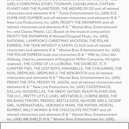
(sXX); A CHRISTMAS STORY, TOONAMI, CASABLANCA, CAPTAIN
PLANET AND THE PLANETEERS, THE WIZARD OF OZ and all related
characters and elements © & ™ Turner Entertainment Co. (sXX); ELF,
DUMB AND DUMBER and all related characters and elements © & ™
New Line Productions, Inc. (sXX); FROSTY THE SNOWMAN and all
related characters and elements © & ™ Warner Bros. Entertainment
Inc. and Classic Media, LLC. Based on the musical composition
FROSTY THE SNOWMAN © Warner/Chappell Music, Inc. (sXX);
NATIONAL LAMPOON'S CHRISTMAS VACATION, THE POLAR
EXPRESS, THE YEAR WITHOUT A SANTA CLAUS and all related
characters and elements © & ™ Warner Bros. Entertainment Inc. (sXX);
THE POLAR EXPRESS book and characters © & ™ 1985 by Chris Van
Allsburg. Used by permission of Houghton Mifflin Company. All rights
reserved.; THE CURSE OF LA LLORONA, THE EXORCIST, IT, IT
CHAPTER TWO, THE LOST BOYS, ANNABELLE, THE CONJURING, THE
NUN, GREMLINS, GREMLINS 2: THE NEW BATCH and all related
characters and elements © & ™ Warner Bros. Entertainment Inc. (sXX);
FRIDAY THE 13TH, FREDDY VS. JASON, and all related characters and
elements © & ™ New Line Productions, Inc. (sXX); CADDYSHACK,
DALLAS, GOODFELLAS, THE GREAT GATSBY, READY PLAYER ONE,
THE O.C., PRETTY LITTLE LIARS, WESTWORLD, CORPSE BRIDE, THE
BIG BANG THEORY, FRIENDS, BEETLEJUICE, GILMORE GIRLS, GOSSIP
GIRL, SUPERNATURAL, VERONICA MARS, THE MATRIX, MORTAL
KOMBAT, WILLY WONKA & THE CHOCOLATE FACTORY and all
related characters and elements © & ™ Warner Bros. Entertainment
Inc. (sXX); WB SHIELD: © & ™ Warner Bros. Entertainment Inc. (sXX);
HOUSE OF THE DRAGON, GAME OF THRONES, and all related
characters and elements © & ™ Home Box Office, Inc. (sXX); CHILLING