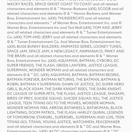
WACKY RACES, SPACE GHOST COAST TO COAST and all related
characters and elements © & ™ Hanna-Barbera (sXX); SCOOB and all
related characters and elements © & ™ Hanna-Barbera and Warner
Bros. Entertainment Inc. (sXX); THUNDERCATS and all related
characters and elements ™ of Warner Bros. Entertainment Inc. and ©
Warner Bros. Entertainment Inc and Ted Wolf (sXX); TOM AND JERRY
and all related characters and elements © & ™ Turner Entertainment
Co. (sXX); TOM AND JERRY and all related characters and elements
© & ™ Turner Entertainment Co. And Warner Bros. Entertainment Inc.
(sXX); BUGS BUNNY BUILDERS: ANIMATED SERIES, LOONEY TUNES,
SPACE JAM, SPACE JAM: A NEW LEGACY, ANIMANIACS, PINKY AND
THE BRAIN and all related characters and elements © & ™ Warner
Bros. Entertainment Inc. (sXX); AQUAMAN, BATMAN, CYBORG, DC
SUPER FRIENDS, THE FLASH, GREEN LANTERN, JUSTICE LEAGUE,
SUPERMAN, WONDER WOMAN and all related characters and
elements © & ™ DC. (sXX); AQUAMAN, BATMAN, BATMAN BEGINS,
BATMAN FOREVER, BATMAN RETURNS, THE BATMAN, BATMAN &
ROBIN, BATMAN V SUPERMAN: DAWN OF JUSTICE, DC SUPER HERO
GIRLS, BLACK ADAM, THE DARK KNIGHT RISES, THE DARK KNIGHT,
DC LEAGUE OF SUPER-PETS, THE FLASH, JUSTICE LEAGUE, SHAZAM!,
BIRDS OF PREY, SUICIDE SQUAD, SUICIDE SQUAD: KILL THE JUSTICE
LEAGUE, TEEN TITANS GO! TO THE MOVIES, WONDER WOMAN,
WONDER WOMAN 1984, ARROW, BATWHEELS, BATWOMAN, BLACK
LIGHTNING, DOOM PATROL, THE FLASH, HARLEY QUINN, LEGENDS
OF TOMORROW, STARGIRL, SUPERGIRL, SUPERMAN AND LOIS, TEEN
TITANS GO!, TITANS, YOUNG JUSTICE, WATCHMEN, PEACEMAKER
and all related characters and elements © & ™ DC and Warner Bros.
Entertainment Inc. (sXX); All DC characters and elements © & ™ DC.