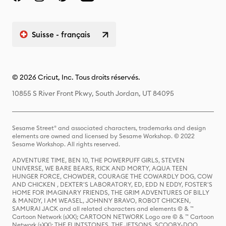
Suisse - français
© 2026 Cricut, Inc. Tous droits réservés.
10855 S River Front Pkwy, South Jordan, UT 84095
Sesame Street® and associated characters, trademarks and design
elements are owned and licensed by Sesame Workshop. © 2022
Sesame Workshop. All rights reserved.
ADVENTURE TIME, BEN 10, THE POWERPUFF GIRLS, STEVEN
UNIVERSE, WE BARE BEARS, RICK AND MORTY, AQUA TEEN
HUNGER FORCE, CHOWDER, COURAGE THE COWARDLY DOG, COW
AND CHICKEN , DEXTER'S LABORATORY, ED, EDD N EDDY, FOSTER'S
HOME FOR IMAGINARY FRIENDS, THE GRIM ADVENTURES OF BILLY
& MANDY, I AM WEASEL, JOHNNY BRAVO, ROBOT CHICKEN,
SAMURAI JACK and all related characters and elements © & ™
Cartoon Network (sXX); CARTOON NETWORK Logo are © & ™ Cartoon
Network (sXX); THE FLINTSTONES, THE JETSONS, SCOOBY-DOO,