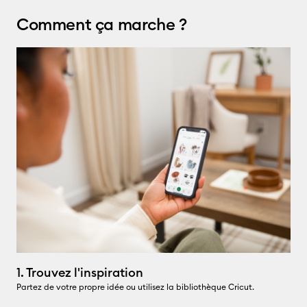
Comment ça marche ?
1. Trouvez l'inspiration
2
Partez de votre propre idée ou utilisez la bibliothèque Cricut.
Pe
co