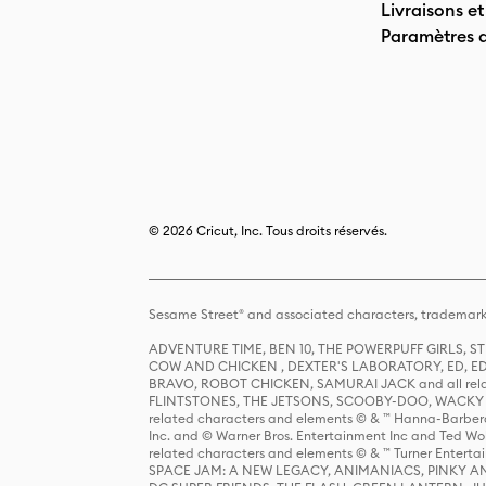
Livraisons et
Paramètres 
© 2026 Cricut, Inc. Tous droits réservés.
Sesame Street® and associated characters, trademark
ADVENTURE TIME, BEN 10, THE POWERPUFF GIRLS,
COW AND CHICKEN , DEXTER'S LABORATORY, ED, ED
BRAVO, ROBOT CHICKEN, SAMURAI JACK and all relat
FLINTSTONES, THE JETSONS, SCOOBY-DOO, WACKY RAC
related characters and elements © & ™ Hanna-Barbera
Inc. and © Warner Bros. Entertainment Inc and Ted Wo
related characters and elements © & ™ Turner Ente
SPACE JAM: A NEW LEGACY, ANIMANIACS, PINKY AND T