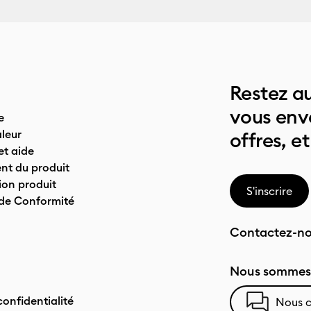
Restez au
vous env
e
leur
offres, et
t aide
nt du produit
on produit
S'inscrire
 de Conformité
Contactez-n
Nous sommes 
confidentialité
Nous c