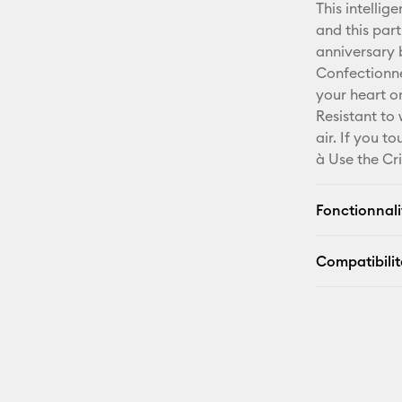
This intellig
and this part
anniversary 
Confectionne
your heart on
Resistant to 
air. If you t
à Use the Cr
Fonctionnali
Compatibilit