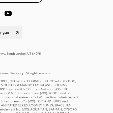
ançais
Pkwy, South Jordan, UT 84095
same Workshop. All rights reserved.
R FORCE, CHOWDER, COURAGE THE COWARDLY DOG,
S OF BILLY & MANDY, I AM WEASEL, JOHNNY
K Logo are © & ™ Cartoon Network (sXX); THE
ts © & ™ Hanna-Barbera (sXX); SCOOB and all
racters and elements ™ of Warner Bros. Entertainment
r Entertainment Co. (sXX); TOM AND JERRY and all
DERS: ANIMATED SERIES, LOONEY TUNES, SPACE JAM,
tertainment Inc. (sXX); AQUAMAN, BATMAN, CYBORG,