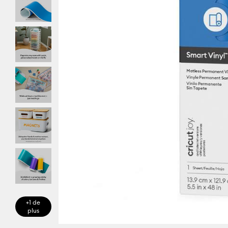
+1 de
plus