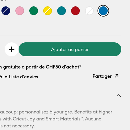
Ajouter au panier
n gratuite à partir de CHF50 d'achat*
Partager
à la Liste d'envies
Copier le
lien
E-mail
aucoup: personnalisez à your gré. Benefits at higher
 with Cricut Joy and Smart Materials™. Aucune
Pinterest
is not necessary.