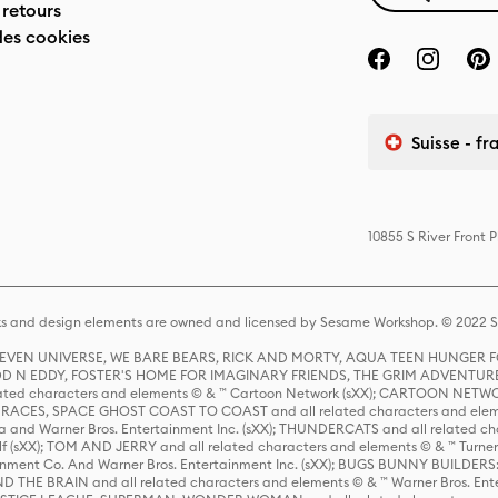
 retours
des cookies
Suisse - fr
10855 S River Front 
s and design elements are owned and licensed by Sesame Workshop. © 2022 Se
 STEVEN UNIVERSE, WE BARE BEARS, RICK AND MORTY, AQUA TEEN HUNGE
D N EDDY, FOSTER'S HOME FOR IMAGINARY FRIENDS, THE GRIM ADVENTURE
ed characters and elements © & ™ Cartoon Network (sXX); CARTOON NETWOR
ES, SPACE GHOST COAST TO COAST and all related characters and elemen
 and Warner Bros. Entertainment Inc. (sXX); THUNDERCATS and all related cha
lf (sXX); TOM AND JERRY and all related characters and elements © & ™ Turne
rtainment Co. And Warner Bros. Entertainment Inc. (sXX); BUGS BUNNY BUIL
HE BRAIN and all related characters and elements © & ™ Warner Bros. En