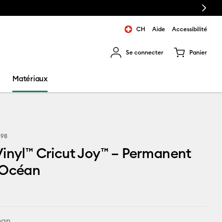
Next
CH
Aide
Accessibilité
Se connecter
Panier
ns les résultats de recherche.
s
Matériaux
698
inyl™ Cricut Joy™ – Permanent
 Océan
ean