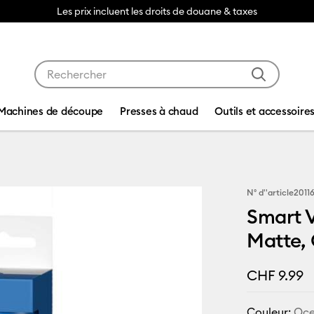
Les prix incluent les droits de douane & taxes
Utilisez les touches Tab et Shift plus pour naviguer da
Machines de découpe
Presses à chaud
Outils et accessoire
N° d''article
2011
Smart V
Matte,
CHF 9.99
Couleur:
Oc