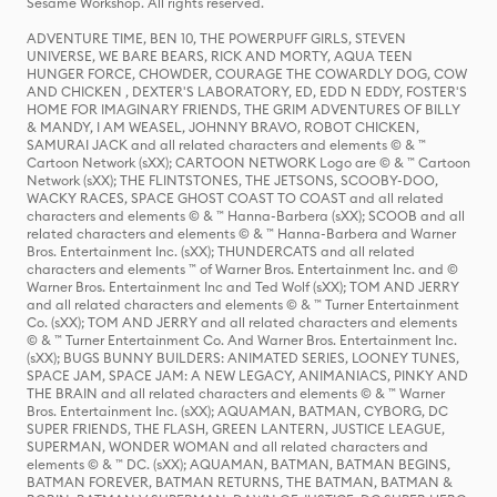
Sesame Workshop. All rights reserved.
ADVENTURE TIME, BEN 10, THE POWERPUFF GIRLS, STEVEN
UNIVERSE, WE BARE BEARS, RICK AND MORTY, AQUA TEEN
HUNGER FORCE, CHOWDER, COURAGE THE COWARDLY DOG, COW
AND CHICKEN , DEXTER'S LABORATORY, ED, EDD N EDDY, FOSTER'S
HOME FOR IMAGINARY FRIENDS, THE GRIM ADVENTURES OF BILLY
& MANDY, I AM WEASEL, JOHNNY BRAVO, ROBOT CHICKEN,
SAMURAI JACK and all related characters and elements © & ™
Cartoon Network (sXX); CARTOON NETWORK Logo are © & ™ Cartoon
Network (sXX); THE FLINTSTONES, THE JETSONS, SCOOBY-DOO,
WACKY RACES, SPACE GHOST COAST TO COAST and all related
characters and elements © & ™ Hanna-Barbera (sXX); SCOOB and all
related characters and elements © & ™ Hanna-Barbera and Warner
Bros. Entertainment Inc. (sXX); THUNDERCATS and all related
characters and elements ™ of Warner Bros. Entertainment Inc. and ©
Warner Bros. Entertainment Inc and Ted Wolf (sXX); TOM AND JERRY
and all related characters and elements © & ™ Turner Entertainment
Co. (sXX); TOM AND JERRY and all related characters and elements
© & ™ Turner Entertainment Co. And Warner Bros. Entertainment Inc.
(sXX); BUGS BUNNY BUILDERS: ANIMATED SERIES, LOONEY TUNES,
SPACE JAM, SPACE JAM: A NEW LEGACY, ANIMANIACS, PINKY AND
THE BRAIN and all related characters and elements © & ™ Warner
Bros. Entertainment Inc. (sXX); AQUAMAN, BATMAN, CYBORG, DC
SUPER FRIENDS, THE FLASH, GREEN LANTERN, JUSTICE LEAGUE,
SUPERMAN, WONDER WOMAN and all related characters and
elements © & ™ DC. (sXX); AQUAMAN, BATMAN, BATMAN BEGINS,
BATMAN FOREVER, BATMAN RETURNS, THE BATMAN, BATMAN &