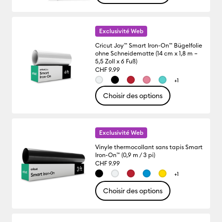
Exclusivité Web
Cricut Joy™ Smart Iron-On™ Bügelfolie
ohne Schneidematte (14 cm x 1,8 m –
5,5 Zoll x 6 Fuß)
CHF 9.99
+1
Choisir des options
Exclusivité Web
Vinyle thermocollant sans tapis Smart
Iron-On™ (0,9 m / 3 pi)
CHF 9.99
+1
Choisir des options