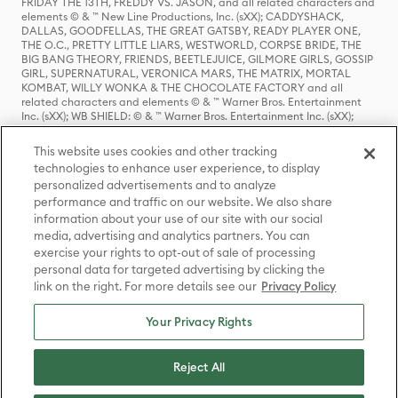
FRIDAY THE 13TH, FREDDY VS. JASON, and all related characters and
elements © & ™ New Line Productions, Inc. (sXX); CADDYSHACK,
DALLAS, GOODFELLAS, THE GREAT GATSBY, READY PLAYER ONE,
THE O.C., PRETTY LITTLE LIARS, WESTWORLD, CORPSE BRIDE, THE
BIG BANG THEORY, FRIENDS, BEETLEJUICE, GILMORE GIRLS, GOSSIP
GIRL, SUPERNATURAL, VERONICA MARS, THE MATRIX, MORTAL
KOMBAT, WILLY WONKA & THE CHOCOLATE FACTORY and all
related characters and elements © & ™ Warner Bros. Entertainment
Inc. (sXX); WB SHIELD: © & ™ Warner Bros. Entertainment Inc. (sXX);
HOUSE OF THE DRAGON, GAME OF THRONES, and all related
characters and elements © & ™ Home Box Office, Inc. (sXX); CHILLING
This website uses cookies and other tracking
ADVENTURES OF SABRINA, RIVERDALE © & ™ Warner Bros.
technologies to enhance user experience, to display
Entertainment Inc. Archie Comics and all related characters and
personalized advertisements and to analyze
elements © & ™ Archie Comic Publications, Inc. Used with permission.
performance and traffic on our website. We also share
(sXX); SEINFELD and all related characters and elements © & ™ Castle
Rock Entertainment. (sXX); TED LASSO © & ™ Warner Bros.
information about your use of our site with our social
Entertainment Inc. & Universal Television LLC (sXX); THE HOBBIT: AN
media, advertising and analytics partners. You can
UNEXPECTED JOURNEY, THE HOBBIT: THE DESOLATION OF SMAUG,
exercise your rights to opt-out of sale of processing
THE HOBBIT: THE BATTLE OF THE FIVE ARMIES, THE LORD OF THE
personal data for targeted advertising by clicking the
RINGS: THE FELLOWSHIP OF THE RING, THE LORD OF THE RINGS: THE
link on the right. For more details see our
Privacy Policy
TWO TOWERS, THE LORD OF THE RINGS: THE RETURN OF THE KING
and the names of the characters, items, events and places therein are
TM of The Saul Zaentz Company d/b/a Middle-earth Enterprises
Your Privacy Rights
under license to New Line Productions, Inc. (sXX), © Warner Bros.
Entertainment Inc. All rights reserved; WHERE THE WILD THINGS ARE
and all related characters and elements © Warner Bros.
Reject All
Entertainment Inc. (sXX); WIZARDING WORLD and all related
trademarks, characters, names, and indicia are © & ™ Warner Bros.