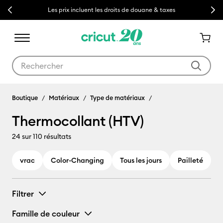
Previous
Next
Les prix incluent les droits de douane & taxes
Utilisez les touches Tab et Shift plus pour naviguer dans les résult
Boutique
Matériaux
Type de matériaux
Thermocollant (HTV)
24
sur 110 résultats
vrac
Color-Changing
Tous les jours
Pailleté
G
Filtrer
Famille de couleur