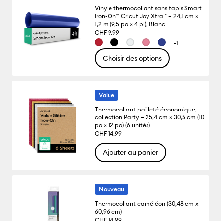
Vinyle thermocollant sans tapis Smart
Iron-On™ Cricut Joy Xtra™ – 24,1 cm ×
1,2 m (9,5 po × 4 pi), Blanc
CHF 9.99
+1
Choisir des options
Value
Thermocollant pailleté économique,
collection Party – 25,4 cm × 30,5 cm (10
po × 12 po) (6 unités)
CHF 14.99
Ajouter au panier
Nouveau
Thermocollant caméléon (30,48 cm x
60,96 cm)
CHF 14.99