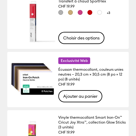
Transfert à chaud SportFlex
CHF 19.99
+3
Choisir des options
Exclusivité Web
Écusson thermocollant, couleurs unies
neutres – 20,3 cm × 30,5 cm (8 po × 12
po) (8 unités)
CHF 19.99
Ajouter au panier
Vinyle thermocollant Smart Iron-On™
Cricut Joy Xtra™, collection Glow Sticks
(3 unités)
CHF 19.99