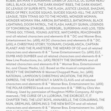
ROBIN, BATMAN V SUPERMAN: DAWN OF JUSTICE, DC SUPER HERO
GIRLS, BLACK ADAM, THE DARK KNIGHT RISES, THE DARK KNIGHT,
DC LEAGUE OF SUPER-PETS, THE FLASH, JUSTICE LEAGUE, SHAZAM!,
BIRDS OF PREY, SUICIDE SQUAD, SUICIDE SQUAD: KILL THE JUSTICE
LEAGUE, TEEN TITANS GO! TO THE MOVIES, WONDER WOMAN,
WONDER WOMAN 1984, ARROW, BATWHEELS, BATWOMAN, BLACK
LIGHTNING, DOOM PATROL, THE FLASH, HARLEY QUINN, LEGENDS
OF TOMORROW, STARGIRL, SUPERGIRL, SUPERMAN AND LOIS, TEEN
TITANS GO!, TITANS, YOUNG JUSTICE, WATCHMEN, PEACEMAKER
and all related characters and elements © & ™ DC and Warner Bros.
Entertainment Inc. (sXX); All DC characters and elements © & ™ DC.
(sXX); A CHRISTMAS STORY, TOONAMI, CASABLANCA, CAPTAIN
PLANET AND THE PLANETEERS, THE WIZARD OF OZ and all related
characters and elements © & ™ Turner Entertainment Co. (sXX); ELF,
DUMB AND DUMBER and all related characters and elements © & ™
New Line Productions, Inc. (sXX); FROSTY THE SNOWMAN and all
related characters and elements © & ™ Warner Bros. Entertainment
Inc. and Classic Media, LLC. Based on the musical composition
FROSTY THE SNOWMAN © Warner/Chappell Music, Inc. (sXX);
NATIONAL LAMPOON'S CHRISTMAS VACATION, THE POLAR
EXPRESS, THE YEAR WITHOUT A SANTA CLAUS and all related
characters and elements © & ™ Warner Bros. Entertainment Inc. (sXX);
THE POLAR EXPRESS book and characters © & ™ 1985 by Chris Van
Allsburg. Used by permission of Houghton Mifflin Company. All rights
reserved.; THE CURSE OF LA LLORONA, THE EXORCIST, IT, IT
CHAPTER TWO, THE LOST BOYS, ANNABELLE, THE CONJURING, THE
NUN, GREMLINS, GREMLINS 2: THE NEW BATCH and all related
characters and elements © & ™ Warner Bros. Entertainment Inc. (sXX);