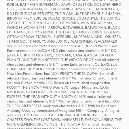
ROBIN, BATMAN V SUPERMAN: DAWN OF JUSTICE, DC SUPER HERO
GIRLS, BLACK ADAM, THE DARK KNIGHT RISES, THE DARK KNIGHT,
DC LEAGUE OF SUPER-PETS, THE FLASH, JUSTICE LEAGUE, SHAZAM!,
BIRDS OF PREY, SUICIDE SQUAD, SUICIDE SQUAD: KILL THE JUSTICE
LEAGUE, TEEN TITANS GO! TO THE MOVIES, WONDER WOMAN,
WONDER WOMAN 1984, ARROW, BATWHEELS, BATWOMAN, BLACK
LIGHTNING, DOOM PATROL, THE FLASH, HARLEY QUINN, LEGENDS
OF TOMORROW, STARGIRL, SUPERGIRL, SUPERMAN AND LOIS, TEEN
TITANS GO!, TITANS, YOUNG JUSTICE, WATCHMEN, PEACEMAKER
and all related characters and elements © & ™ DC and Warner Bros.
Entertainment Inc. (sXX); All DC characters and elements © & ™ DC.
(sXX); A CHRISTMAS STORY, TOONAMI, CASABLANCA, CAPTAIN
PLANET AND THE PLANETEERS, THE WIZARD OF OZ and all related
characters and elements © & ™ Turner Entertainment Co. (sXX); ELF,
DUMB AND DUMBER and all related characters and elements © & ™
New Line Productions, Inc. (sXX); FROSTY THE SNOWMAN and all
related characters and elements © & ™ Warner Bros. Entertainment
Inc. and Classic Media, LLC. Based on the musical composition
FROSTY THE SNOWMAN © Warner/Chappell Music, Inc. (sXX);
NATIONAL LAMPOON'S CHRISTMAS VACATION, THE POLAR
EXPRESS, THE YEAR WITHOUT A SANTA CLAUS and all related
characters and elements © & ™ Warner Bros. Entertainment Inc. (sXX);
THE POLAR EXPRESS book and characters © & ™ 1985 by Chris Van
Allsburg. Used by permission of Houghton Mifflin Company. All rights
reserved.; THE CURSE OF LA LLORONA, THE EXORCIST, IT, IT
CHAPTER TWO, THE LOST BOYS, ANNABELLE, THE CONJURING, THE
NUN, GREMLINS, GREMLINS 2: THE NEW BATCH and all related
characters and elements © & ™ Warner Bros. Entertainment Inc. (sXX);