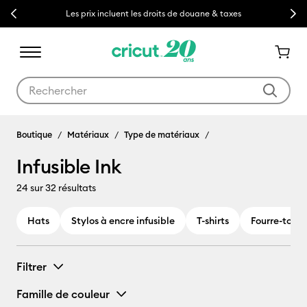
Previous
Next
Les prix incluent les droits de douane & taxes
Utilisez les touches Tab et Shift plus pour naviguer dans les résult
Boutique
Matériaux
Type de matériaux
Infusible Ink
24
sur 32 résultats
Hats
Stylos à encre infusible
T-shirts
Fourre-tout 
Filtrer
Famille de couleur