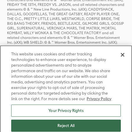
FRIDAY THE 13TH, FREDDY VS. JASON, and all related characters and
elements © & ™ New Line Productions, Inc. (sXX); CADDYSHACK,
DALLAS, GOODFELLAS, THE GREAT GATSBY, READY PLAYER ONE,
THE O.C., PRETTY LITTLE LIARS, WESTWORLD, CORPSE BRIDE, THE
BIG BANG THEORY, FRIENDS, BEETLEJUICE, GILMORE GIRLS, GOSSIP
GIRL, SUPERNATURAL, VERONICA MARS, THE MATRIX, MORTAL
KOMBAT, WILLY WONKA & THE CHOCOLATE FACTORY and all
related characters and elements © & ™ Warner Bros. Entertainment
Inc. (sXX); WB SHIELD: © & ™ Warner Bros. Entertainment Inc. (sXX);
HOUSE OF THE DRAGON, GAME OF THRONES, and all related
characters and elements © & ™ Home Box Office, Inc. (sXX); CHILLING
This website uses cookies and other tracking
ADVENTURES OF SABRINA, RIVERDALE © & ™ Warner Bros.
technologies to enhance user experience, to display
Entertainment Inc. Archie Comics and all related characters and
personalized advertisements and to analyze
elements © & ™ Archie Comic Publications, Inc. Used with permission.
performance and traffic on our website. We also share
(sXX); SEINFELD and all related characters and elements © & ™ Castle
Rock Entertainment. (sXX); TED LASSO © & ™ Warner Bros.
information about your use of our site with our social
Entertainment Inc. & Universal Television LLC (sXX); THE HOBBIT: AN
media, advertising and analytics partners. You can
UNEXPECTED JOURNEY, THE HOBBIT: THE DESOLATION OF SMAUG,
exercise your rights to opt-out of sale of processing
THE HOBBIT: THE BATTLE OF THE FIVE ARMIES, THE LORD OF THE
personal data for targeted advertising by clicking the
RINGS: THE FELLOWSHIP OF THE RING, THE LORD OF THE RINGS: THE
link on the right. For more details see our
Privacy Policy
TWO TOWERS, THE LORD OF THE RINGS: THE RETURN OF THE KING
and the names of the characters, items, events and places therein are
TM of The Saul Zaentz Company d/b/a Middle-earth Enterprises
Your Privacy Rights
under license to New Line Productions, Inc. (sXX), © Warner Bros.
Entertainment Inc. All rights reserved; WHERE THE WILD THINGS ARE
and all related characters and elements © Warner Bros.
Reject All
Entertainment Inc. (sXX); WIZARDING WORLD and all related
trademarks, characters, names, and indicia are © & ™ Warner Bros.