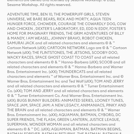
Sesame Workshop. All rights reserved.
ADVENTURE TIME, BEN 10, THE POWERPUFF GIRLS, STEVEN
UNIVERSE, WE BARE BEARS, RICK AND MORTY, AQUA TEEN
HUNGER FORCE, CHOWDER, COURAGE THE COWARDLY DOG, COW
AND CHICKEN , DEXTER'S LABORATORY, ED, EDD N EDDY, FOSTER'S
HOME FOR IMAGINARY FRIENDS, THE GRIM ADVENTURES OF BILLY
& MANDY, I AM WEASEL, JOHNNY BRAVO, ROBOT CHICKEN,
SAMURAI JACK and all related characters and elements © & ™
Cartoon Network (sXX); CARTOON NETWORK Logo are © & ™ Cartoon
Network (sXX); THE FLINTSTONES, THE JETSONS, SCOOBY-DOO,
WACKY RACES, SPACE GHOST COAST TO COAST and all related
characters and elements © & ™ Hanna-Barbera (sXX); SCOOB and all
related characters and elements © & ™ Hanna-Barbera and Warner
Bros. Entertainment Inc. (sXX); THUNDERCATS and all related
characters and elements ™ of Warner Bros. Entertainment Inc. and ©
Warner Bros. Entertainment Inc and Ted Wolf (sXX); TOM AND JERRY
and all related characters and elements © & ™ Turner Entertainment
Co. (sXX); TOM AND JERRY and all related characters and elements
© & ™ Turner Entertainment Co. And Warner Bros. Entertainment Inc.
(sXX); BUGS BUNNY BUILDERS: ANIMATED SERIES, LOONEY TUNES,
SPACE JAM, SPACE JAM: A NEW LEGACY, ANIMANIACS, PINKY AND
THE BRAIN and all related characters and elements © & ™ Warner
Bros. Entertainment Inc. (sXX); AQUAMAN, BATMAN, CYBORG, DC
SUPER FRIENDS, THE FLASH, GREEN LANTERN, JUSTICE LEAGUE,
SUPERMAN, WONDER WOMAN and all related characters and
elements © & ™ DC. (sXX); AQUAMAN, BATMAN, BATMAN BEGINS,
BATMAN FOREVER, BATMAN RETURNS, THE BATMAN, BATMAN &