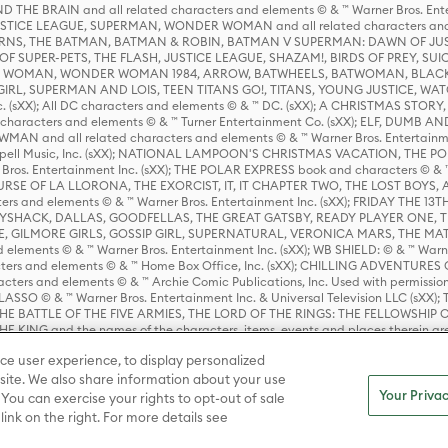
HE BRAIN and all related characters and elements © & ™ Warner Bros. En
STICE LEAGUE, SUPERMAN, WONDER WOMAN and all related characters and
NS, THE BATMAN, BATMAN & ROBIN, BATMAN V SUPERMAN: DAWN OF JUST
F SUPER-PETS, THE FLASH, JUSTICE LEAGUE, SHAZAM!, BIRDS OF PREY, SUI
ER WOMAN, WONDER WOMAN 1984, ARROW, BATWHEELS, BATWOMAN, BLACK
L, SUPERMAN AND LOIS, TEEN TITANS GO!, TITANS, YOUNG JUSTICE, WATC
Inc. (sXX); All DC characters and elements © & ™ DC. (sXX); A CHRISTMAS
haracters and elements © & ™ Turner Entertainment Co. (sXX); ELF, DUMB AN
WMAN and all related characters and elements © & ™ Warner Bros. Entertainme
ell Music, Inc. (sXX); NATIONAL LAMPOON'S CHRISTMAS VACATION, THE 
 Bros. Entertainment Inc. (sXX); THE POLAR EXPRESS book and characters © & ™ 
THE CURSE OF LA LLORONA, THE EXORCIST, IT, IT CHAPTER TWO, THE LOST BO
s and elements © & ™ Warner Bros. Entertainment Inc. (sXX); FRIDAY THE 13T
 CADDYSHACK, DALLAS, GOODFELLAS, THE GREAT GATSBY, READY PLAYER ONE, 
CE, GILMORE GIRLS, GOSSIP GIRL, SUPERNATURAL, VERONICA MARS, THE M
ements © & ™ Warner Bros. Entertainment Inc. (sXX); WB SHIELD: © & ™ Warne
rs and elements © & ™ Home Box Office, Inc. (sXX); CHILLING ADVENTURES 
acters and elements © & ™ Archie Comic Publications, Inc. Used with permission
D LASSO © & ™ Warner Bros. Entertainment Inc. & Universal Television LLC (
E BATTLE OF THE FIVE ARMIES, THE LORD OF THE RINGS: THE FELLOWSHIP O
KING and the names of the characters, items, events and places therein ar
c. (sXX), © Warner Bros. Entertainment Inc. All rights reserved; WHERE THE WIL
ce user experience, to display personalized
D and all related trademarks, characters, names, and indicia are © & ™ Warner
ite. We also share information about your use
Your Privac
 You can exercise your rights to opt-out of sale
link on the right. For more details see