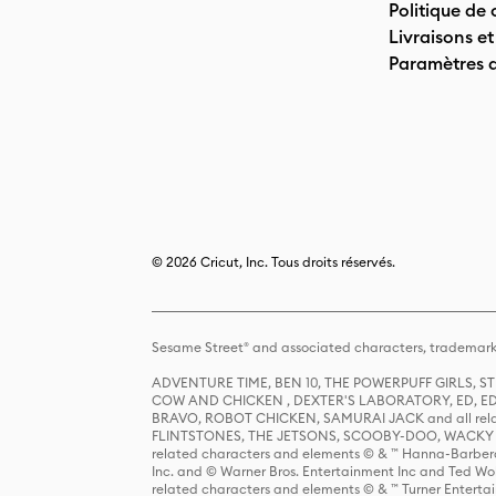
Politique de 
Livraisons et
Paramètres 
© 2026 Cricut, Inc. Tous droits réservés.
Sesame Street® and associated characters, trademark
ADVENTURE TIME, BEN 10, THE POWERPUFF GIRLS,
COW AND CHICKEN , DEXTER'S LABORATORY, ED, ED
BRAVO, ROBOT CHICKEN, SAMURAI JACK and all relat
FLINTSTONES, THE JETSONS, SCOOBY-DOO, WACKY RAC
related characters and elements © & ™ Hanna-Barbera
Inc. and © Warner Bros. Entertainment Inc and Ted Wo
related characters and elements © & ™ Turner Ente