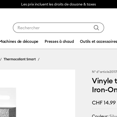
Les prix incluent les droits de douane & taxes
Utilisez les touches Tab et Shift plus pour naviguer da
Machines de découpe
Presses à chaud
Outils et accessoire
Thermocollant Smart
N° d''article
2011
Vinyle 
Iron-On
CHF 14.99
Couleur:
Silv