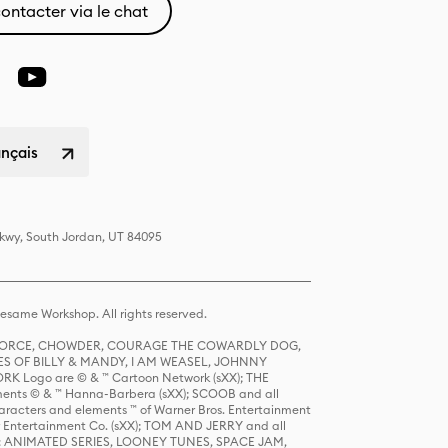
ontacter via le chat
ançais
Pkwy, South Jordan, UT 84095
same Workshop. All rights reserved.
R FORCE, CHOWDER, COURAGE THE COWARDLY DOG,
S OF BILLY & MANDY, I AM WEASEL, JOHNNY
K Logo are © & ™ Cartoon Network (sXX); THE
ts © & ™ Hanna-Barbera (sXX); SCOOB and all
racters and elements ™ of Warner Bros. Entertainment
r Entertainment Co. (sXX); TOM AND JERRY and all
DERS: ANIMATED SERIES, LOONEY TUNES, SPACE JAM,