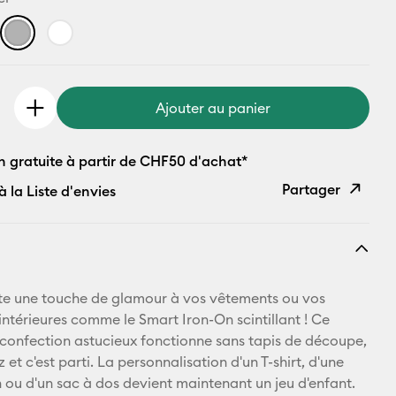
Ajouter au panier
n gratuite à partir de CHF50 d'achat*
Partager
à la Liste d'envies
Copier le
lien
E-mail
te une touche de glamour à vos vêtements ou vos
intérieures comme le Smart Iron-On scintillant ! Ce
Pinterest
confection astucieux fonctionne sans tapis de découpe,
 et c'est parti. La personnalisation d'un T-shirt, d'une
Facebook
n ou d'un sac à dos devient maintenant un jeu d'enfant.