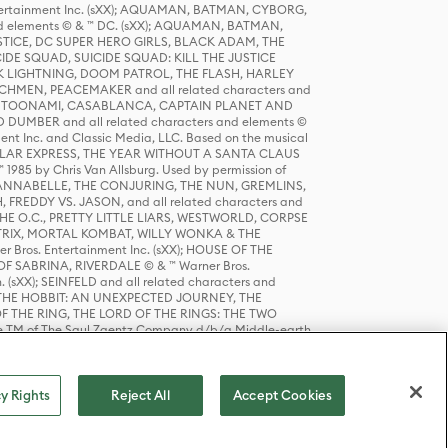
tertainment Inc. (sXX); AQUAMAN, BATMAN, CYBORG,
 elements © & ™ DC. (sXX); AQUAMAN, BATMAN,
ICE, DC SUPER HERO GIRLS, BLACK ADAM, THE
CIDE SQUAD, SUICIDE SQUAD: KILL THE JUSTICE
 LIGHTNING, DOOM PATROL, THE FLASH, HARLEY
HMEN, PEACEMAKER and all related characters and
 STORY, TOONAMI, CASABLANCA, CAPTAIN PLANET AND
D DUMBER and all related characters and elements ©
nt Inc. and Classic Media, LLC. Based on the musical
POLAR EXPRESS, THE YEAR WITHOUT A SANTA CLAUS
1985 by Chris Van Allsburg. Used by permission of
YS, ANNABELLE, THE CONJURING, THE NUN, GREMLINS,
H, FREDDY VS. JASON, and all related characters and
THE O.C., PRETTY LITTLE LIARS, WESTWORLD, CORPSE
ATRIX, MORTAL KOMBAT, WILLY WONKA & THE
r Bros. Entertainment Inc. (sXX); HOUSE OF THE
OF SABRINA, RIVERDALE © & ™ Warner Bros.
. (sXX); SEINFELD and all related characters and
sXX); THE HOBBIT: AN UNEXPECTED JOURNEY, THE
F THE RING, THE LORD OF THE RINGS: THE TWO
e TM of The Saul Zaentz Company d/b/a Middle-earth
D THINGS ARE and all related characters and elements ©
 Bros. Entertainment Inc. (sXX); © Warner Bros.
y Rights
Reject All
Accept Cookies