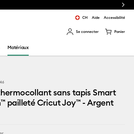
Next
CH
Aide
Accessibilité
Se connecter
Panier
ns les résultats de recherche.
s
Matériaux
746
thermocollant sans tapis Smart
™ pailleté Cricut Joy™ - Argent
er