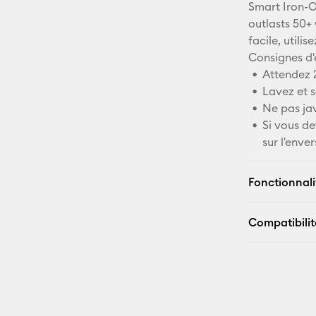
Smart Iron-O
outlasts 50+
facile, utili
Consignes d'
Attendez 2
Lavez et s
Ne pas jav
Si vous d
sur l'enver
Fonctionnali
Compatibilit