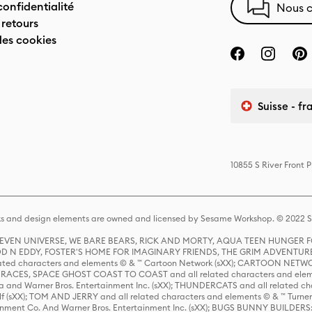
confidentialité
Nous c
 retours
des cookies
Suisse - fr
10855 S River Front 
s and design elements are owned and licensed by Sesame Workshop. © 2022 Se
 STEVEN UNIVERSE, WE BARE BEARS, RICK AND MORTY, AQUA TEEN HUNGE
D N EDDY, FOSTER'S HOME FOR IMAGINARY FRIENDS, THE GRIM ADVENTURE
ed characters and elements © & ™ Cartoon Network (sXX); CARTOON NETWOR
ES, SPACE GHOST COAST TO COAST and all related characters and elemen
 and Warner Bros. Entertainment Inc. (sXX); THUNDERCATS and all related cha
lf (sXX); TOM AND JERRY and all related characters and elements © & ™ Turne
rtainment Co. And Warner Bros. Entertainment Inc. (sXX); BUGS BUNNY BUIL