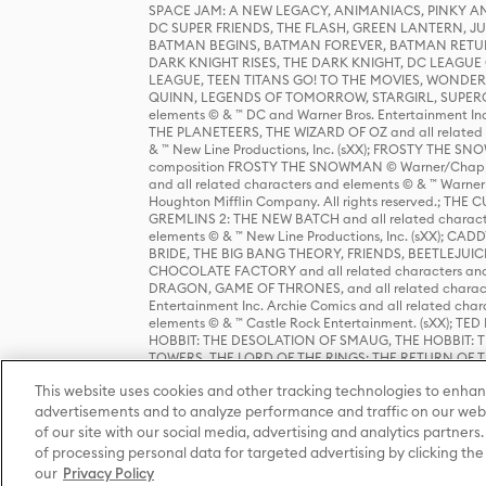
SPACE JAM: A NEW LEGACY, ANIMANIACS, PINKY AND T
DC SUPER FRIENDS, THE FLASH, GREEN LANTERN, JU
BATMAN BEGINS, BATMAN FOREVER, BATMAN RETUR
DARK KNIGHT RISES, THE DARK KNIGHT, DC LEAGUE O
LEAGUE, TEEN TITANS GO! TO THE MOVIES, WOND
QUINN, LEGENDS OF TOMORROW, STARGIRL, SUPERGIR
elements © & ™ DC and Warner Bros. Entertainment 
THE PLANETEERS, THE WIZARD OF OZ and all related c
& ™ New Line Productions, Inc. (sXX); FROSTY THE SNO
composition FROSTY THE SNOWMAN © Warner/Chapp
and all related characters and elements © & ™ Warner
Houghton Mifflin Company. All rights reserved.; 
GREMLINS 2: THE NEW BATCH and all related character
elements © & ™ New Line Productions, Inc. (sXX);
BRIDE, THE BIG BANG THEORY, FRIENDS, BEETLEJUI
CHOCOLATE FACTORY and all related characters and el
DRAGON, GAME OF THRONES, and all related characte
Entertainment Inc. Archie Comics and all related char
elements © & ™ Castle Rock Entertainment. (sXX); TE
HOBBIT: THE DESOLATION OF SMAUG, THE HOBBIT: TH
TOWERS, THE LORD OF THE RINGS: THE RETURN OF THE 
Enterprises under license to New Line Productions, In
This website uses cookies and other tracking technologies to enhan
Warner Bros. Entertainment Inc. (sXX); WIZARDING WORL
Entertainment Inc. All rights reserved.
advertisements and to analyze performance and traffic on our webs
of our site with our social media, advertising and analytics partners.
of processing personal data for targeted advertising by clicking the 
our
Privacy Policy