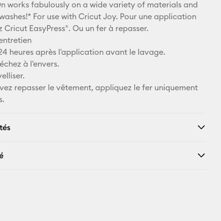
n works fabulously on a wide variety of materials and
X
 washes!* For use with Cricut Joy. Pour une application
sez Cricut EasyPress®. Ou un fer à repasser.
entretien
4 heures après l'application avant le lavage.
échez à l'envers.
elliser.
evez repasser le vêtement, appliquez le fer uniquement
s.
tés
é