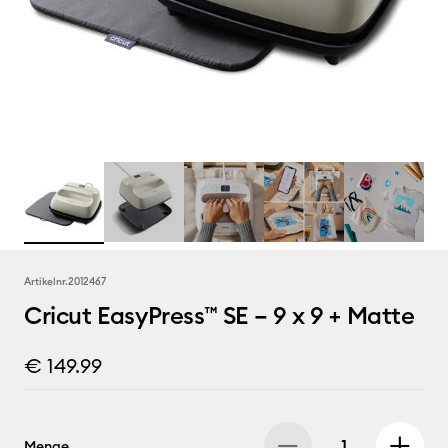
Artikelnr.
2012467
Cricut EasyPress™ SE – 9 x 9 + Matte
€ 149.99
Menge