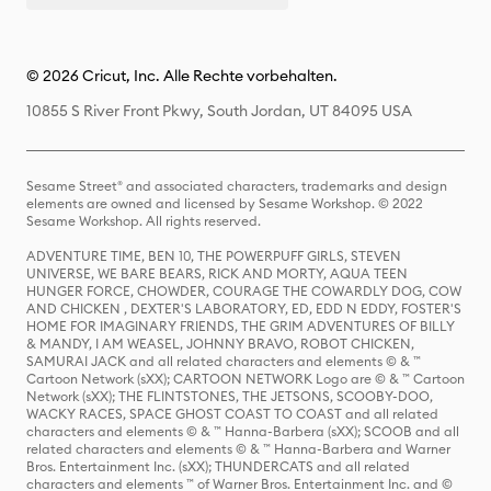
© 2026 Cricut, Inc. Alle Rechte vorbehalten.
10855 S River Front Pkwy, South Jordan, UT 84095 USA
Sesame Street® and associated characters, trademarks and design
elements are owned and licensed by Sesame Workshop. © 2022
Sesame Workshop. All rights reserved.
ADVENTURE TIME, BEN 10, THE POWERPUFF GIRLS, STEVEN
UNIVERSE, WE BARE BEARS, RICK AND MORTY, AQUA TEEN
HUNGER FORCE, CHOWDER, COURAGE THE COWARDLY DOG, COW
AND CHICKEN , DEXTER'S LABORATORY, ED, EDD N EDDY, FOSTER'S
HOME FOR IMAGINARY FRIENDS, THE GRIM ADVENTURES OF BILLY
& MANDY, I AM WEASEL, JOHNNY BRAVO, ROBOT CHICKEN,
SAMURAI JACK and all related characters and elements © & ™
Cartoon Network (sXX); CARTOON NETWORK Logo are © & ™ Cartoon
Network (sXX); THE FLINTSTONES, THE JETSONS, SCOOBY-DOO,
WACKY RACES, SPACE GHOST COAST TO COAST and all related
characters and elements © & ™ Hanna-Barbera (sXX); SCOOB and all
related characters and elements © & ™ Hanna-Barbera and Warner
Bros. Entertainment Inc. (sXX); THUNDERCATS and all related
characters and elements ™ of Warner Bros. Entertainment Inc. and ©