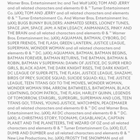
Warner Bros. Entertainment Inc and Ted Wolf (sXX); TOM AND JERRY
and all related characters and elements © & ™ Turner Entertainment
Co. (sXX); TOM AND JERRY and all related characters and elements
© & ™ Turner Entertainment Co. And Warner Bros. Entertainment Inc.
(sXX); BUGS BUNNY BUILDERS: ANIMATED SERIES, LOONEY TUNES,
SPACE JAM, SPACE JAM: A NEW LEGACY, ANIMANIACS, PINKY AND
THE BRAIN and all related characters and elements © & ™ Warner
Bros. Entertainment Inc. (sXX); AQUAMAN, BATMAN, CYBORG, DC
SUPER FRIENDS, THE FLASH, GREEN LANTERN, JUSTICE LEAGUE,
SUPERMAN, WONDER WOMAN and all related characters and
elements © & ™ DC. (sXX); AQUAMAN, BATMAN, BATMAN BEGINS,
BATMAN FOREVER, BATMAN RETURNS, THE BATMAN, BATMAN &
ROBIN, BATMAN V SUPERMAN: DAWN OF JUSTICE, DC SUPER HERO
GIRLS, BLACK ADAM, THE DARK KNIGHT RISES, THE DARK KNIGHT,
DC LEAGUE OF SUPER-PETS, THE FLASH, JUSTICE LEAGUE, SHAZAM!,
BIRDS OF PREY, SUICIDE SQUAD, SUICIDE SQUAD: KILL THE JUSTICE
LEAGUE, TEEN TITANS GO! TO THE MOVIES, WONDER WOMAN,
WONDER WOMAN 1984, ARROW, BATWHEELS, BATWOMAN, BLACK
LIGHTNING, DOOM PATROL, THE FLASH, HARLEY QUINN, LEGENDS
OF TOMORROW, STARGIRL, SUPERGIRL, SUPERMAN AND LOIS, TEEN
TITANS GO!, TITANS, YOUNG JUSTICE, WATCHMEN, PEACEMAKER
and all related characters and elements © & ™ DC and Warner Bros.
Entertainment Inc. (sXX); All DC characters and elements © & ™ DC.
(sXX); A CHRISTMAS STORY, TOONAMI, CASABLANCA, CAPTAIN
PLANET AND THE PLANETEERS, THE WIZARD OF OZ and all related
characters and elements © & ™ Turner Entertainment Co. (sXX); ELF,
DUMB AND DUMBER and all related characters and elements © & ™
New Line Productions, Inc. (sXX); FROSTY THE SNOWMAN and all