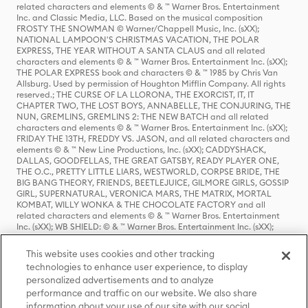
related characters and elements © & ™ Warner Bros. Entertainment
Inc. and Classic Media, LLC. Based on the musical composition
FROSTY THE SNOWMAN © Warner/Chappell Music, Inc. (sXX);
NATIONAL LAMPOON'S CHRISTMAS VACATION, THE POLAR
EXPRESS, THE YEAR WITHOUT A SANTA CLAUS and all related
characters and elements © & ™ Warner Bros. Entertainment Inc. (sXX);
THE POLAR EXPRESS book and characters © & ™ 1985 by Chris Van
Allsburg. Used by permission of Houghton Mifflin Company. All rights
reserved.; THE CURSE OF LA LLORONA, THE EXORCIST, IT, IT
CHAPTER TWO, THE LOST BOYS, ANNABELLE, THE CONJURING, THE
NUN, GREMLINS, GREMLINS 2: THE NEW BATCH and all related
characters and elements © & ™ Warner Bros. Entertainment Inc. (sXX);
FRIDAY THE 13TH, FREDDY VS. JASON, and all related characters and
elements © & ™ New Line Productions, Inc. (sXX); CADDYSHACK,
DALLAS, GOODFELLAS, THE GREAT GATSBY, READY PLAYER ONE,
THE O.C., PRETTY LITTLE LIARS, WESTWORLD, CORPSE BRIDE, THE
BIG BANG THEORY, FRIENDS, BEETLEJUICE, GILMORE GIRLS, GOSSIP
GIRL, SUPERNATURAL, VERONICA MARS, THE MATRIX, MORTAL
KOMBAT, WILLY WONKA & THE CHOCOLATE FACTORY and all
related characters and elements © & ™ Warner Bros. Entertainment
Inc. (sXX); WB SHIELD: © & ™ Warner Bros. Entertainment Inc. (sXX);
HOUSE OF THE DRAGON, GAME OF THRONES, and all related
characters and elements © & ™ Home Box Office, Inc. (sXX); CHILLING
This website uses cookies and other tracking
ADVENTURES OF SABRINA, RIVERDALE © & ™ Warner Bros.
technologies to enhance user experience, to display
Entertainment Inc. Archie Comics and all related characters and
personalized advertisements and to analyze
elements © & ™ Archie Comic Publications, Inc. Used with permission.
(sXX); SEINFELD and all related characters and elements © & ™ Castle
performance and traffic on our website. We also share
Rock Entertainment. (sXX); TED LASSO © & ™ Warner Bros.
information about your use of our site with our social