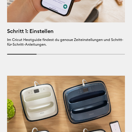
S
Schritt 1: Einstellen
Ve
Im Cricut Heatguide findest du genaue Zeiteinstellungen und Schritt-
zu
für-Schritt-Anleitungen.
25% completed