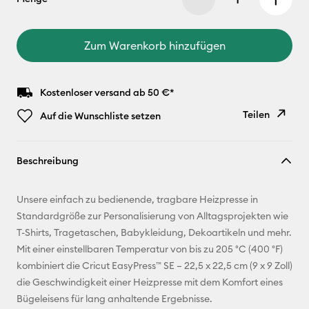
Zum Warenkorb hinzufügen
Kostenloser versand ab 50 €*
Teilen
Auf die Wunschliste setzen
Link
Beschreibung
kopieren
E-Mail-
Unsere einfach zu bedienende, tragbare Heizpresse in
Adresse
Standardgröße zur Personalisierung von Alltagsprojekten wie
T-Shirts, Tragetaschen, Babykleidung, Dekoartikeln und mehr.
Pinterest
Mit einer einstellbaren Temperatur von bis zu 205 °C (400 °F)
kombiniert die Cricut EasyPress™ SE – 22,5 x 22,5 cm (9 x 9 Zoll)
Facebook
die Geschwindigkeit einer Heizpresse mit dem Komfort eines
Bügeleisens für lang anhaltende Ergebnisse.