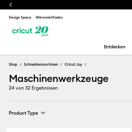
Previous
Preise verstehen sich inklusive Zöllen & Steuer
Design Space
Wärmeleitfaden
Entdecken
Maschinenwer
Shop
Schneidemaschinen
Cricut Joy
Maschinenwerkzeuge
24
von 32 Ergebnissen
Product Type
Pens
(7)
Verfeinern nach Product Type: Pens