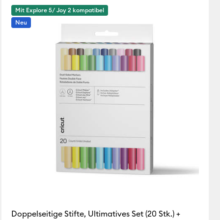
Mit Explore 5/ Joy 2 kompatibel
Featured
Neu
Price Low to High
Price High to Low
Most Popular
Top Sellers
Kundenbewertung
Doppelseitige Stifte, Ultimatives Set (20 Stk.) +