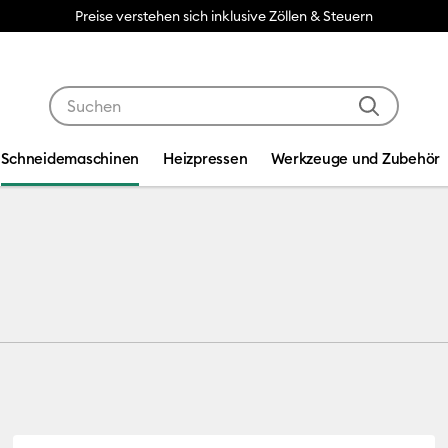
n
Verwende die Tab- und Shift+Tab-Tasten, um die Suche
Schneidemaschinen
Heizpressen
Werkzeuge und Zubehör
kzeuge