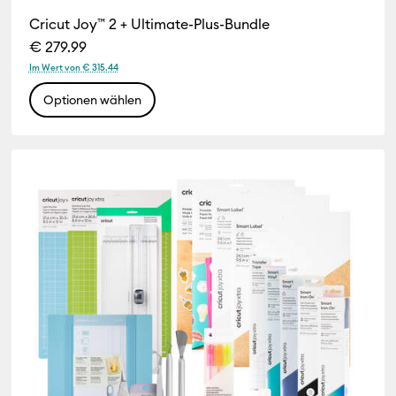
uct Type: Pens
Cricut Joy™ 2 + Ultimate-Plus-Bundle
€ 279.99
uct Type: Tape
Im Wert von € 315.44
Optionen wählen
feinern nach Product Type: Tools & Accessories
duct Type: Vinyl