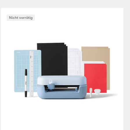
Neuheiten
Nicht vorrätig
Featured
Price Low to High
Price High to Low
Most Popular
Top Sellers
Kundenbewertung