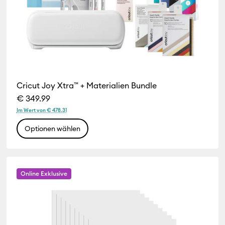
Cricut Joy Xtra™ + Materialien Bundle
€ 349.99
Im Wert von € 478.31
Optionen wählen
Online Exklusive