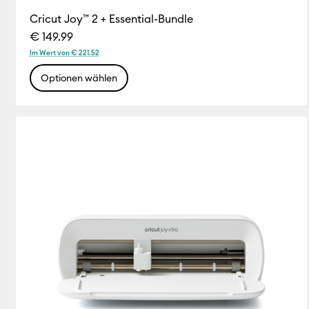
Pens
(8)
Verfeinern nach Prod
Cricut Joy™ 2 + Essential-Bundle
€ 149.99
Tape
(1)
Verfeinern nach Prod
Im Wert von € 221.52
Tools & Accessories
(3)
Optionen wählen
Ver
Vinyl
(27)
Verfeinern nach Pro