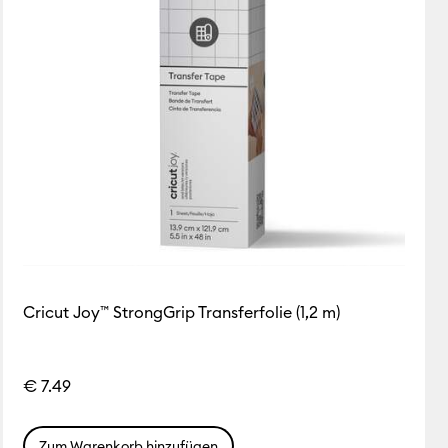
Cricut Joy™ StrongGrip Transferfolie (1,2 m)
€ 7.49
Zum Warenkorb hinzufügen