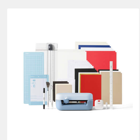
Joy Bundles
(4)
Bundle
(1)
Verfeinern nach Maschinensets: Joy B
Verfeinern nach Pr
Joy Xtra Bundles
(1)
Card & Paper
(6)
Verfeinern nach Maschinensets: J
Verfeinern
Cricut Blanks
(2)
Verfeinern
Cutting machine
(1)
Verfein
Infusible Ink
(8)
Verfeinern n
Insert/Cutaway Cards
(2
Iron-On
(28)
Verfeinern nach
Mats
(1)
Verfeinern nach Prod
Paper
(1)
Verfeinern nach Pro