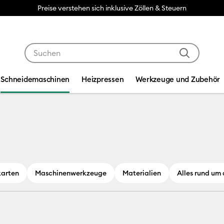
Verwende die Tab- und Shift+Tab-Tasten, um die Suche
Schneidemaschinen
Heizpressen
Werkzeuge und Zubehör
karten
Maschinenwerkzeuge
Materialien
Alles rund um