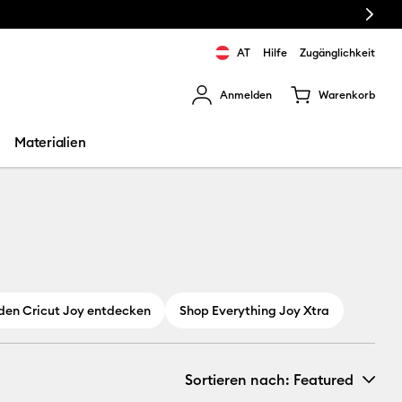
Next
Kostenlose
AT
Hilfe
Zugänglichkeit
Anmelden
Warenkorb
rgebnisse zu navigieren.
Materialien
 den Cricut Joy entdecken
Shop Everything Joy Xtra
Sortieren nach
: Featured