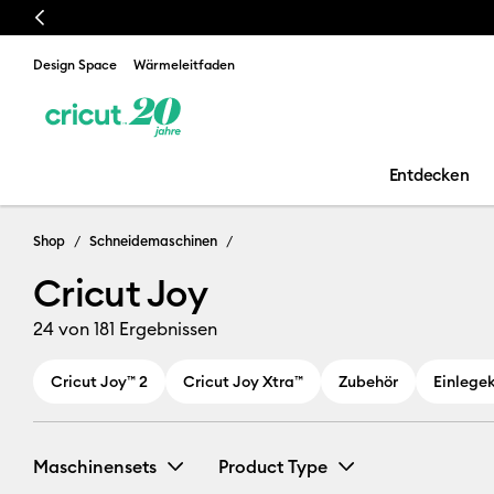
Previous
e verstehen sich inklusive Zöllen & Steuern
Design Space
Wärmeleitfaden
Entdecken
Cricut Joy
Shop
Schneidemaschinen
Cricut Joy
24
von 181 Ergebnissen
Cricut Joy™ 2
Cricut Joy Xtra™
Zubehör
Einlege
Maschinensets
Product Type