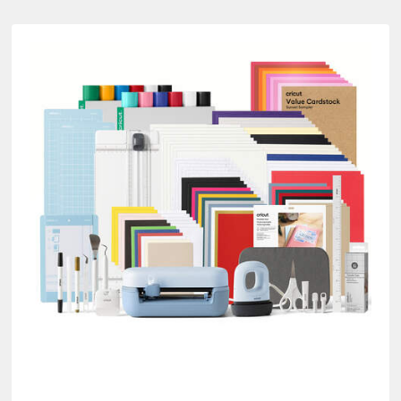
undles
oduct Type: Bundle
oy Xtra Bundles
 nach Product Type: Card & Paper
 nach Product Type: Cricut Blanks
ern nach Product Type: Cutting machine
ach Product Type: Infusible Ink
0)
Verfeinern nach Product Type: Insert/Cutaway Cards
 Product Type: Iron-On
uct Type: Mats
duct Type: Paper