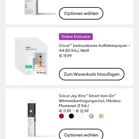
Optionen wählen
Online Exklusive
Cricut™ bedruckbares Aufkleberpapier –
A4 (50 Stk.), Weiß
€ 19.99
Zum Warenkorb hinzufügen
Cricut Joy Xtra™ Smart Iron-On™
Wärmeübertragungsvinyl, Hibiskus-
Musterset (3 Stk.)
-
€ 11.99
€ 12.99
Optionen wählen