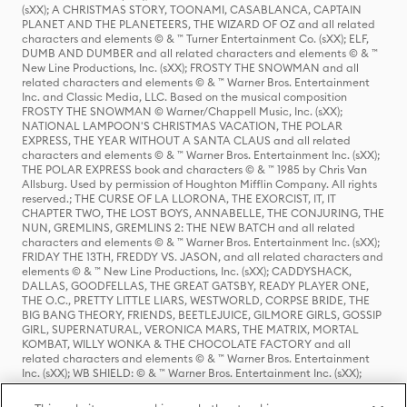
(sXX); A CHRISTMAS STORY, TOONAMI, CASABLANCA, CAPTAIN
PLANET AND THE PLANETEERS, THE WIZARD OF OZ and all related
characters and elements © & ™ Turner Entertainment Co. (sXX); ELF,
DUMB AND DUMBER and all related characters and elements © & ™
New Line Productions, Inc. (sXX); FROSTY THE SNOWMAN and all
related characters and elements © & ™ Warner Bros. Entertainment
Inc. and Classic Media, LLC. Based on the musical composition
FROSTY THE SNOWMAN © Warner/Chappell Music, Inc. (sXX);
NATIONAL LAMPOON'S CHRISTMAS VACATION, THE POLAR
EXPRESS, THE YEAR WITHOUT A SANTA CLAUS and all related
characters and elements © & ™ Warner Bros. Entertainment Inc. (sXX);
THE POLAR EXPRESS book and characters © & ™ 1985 by Chris Van
Allsburg. Used by permission of Houghton Mifflin Company. All rights
reserved.; THE CURSE OF LA LLORONA, THE EXORCIST, IT, IT
CHAPTER TWO, THE LOST BOYS, ANNABELLE, THE CONJURING, THE
NUN, GREMLINS, GREMLINS 2: THE NEW BATCH and all related
characters and elements © & ™ Warner Bros. Entertainment Inc. (sXX);
FRIDAY THE 13TH, FREDDY VS. JASON, and all related characters and
elements © & ™ New Line Productions, Inc. (sXX); CADDYSHACK,
DALLAS, GOODFELLAS, THE GREAT GATSBY, READY PLAYER ONE,
THE O.C., PRETTY LITTLE LIARS, WESTWORLD, CORPSE BRIDE, THE
BIG BANG THEORY, FRIENDS, BEETLEJUICE, GILMORE GIRLS, GOSSIP
GIRL, SUPERNATURAL, VERONICA MARS, THE MATRIX, MORTAL
KOMBAT, WILLY WONKA & THE CHOCOLATE FACTORY and all
related characters and elements © & ™ Warner Bros. Entertainment
Inc. (sXX); WB SHIELD: © & ™ Warner Bros. Entertainment Inc. (sXX);
HOUSE OF THE DRAGON, GAME OF THRONES, and all related
characters and elements © & ™ Home Box Office, Inc. (sXX); CHILLING