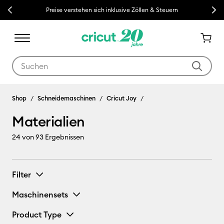
Previous
Next
Preise verstehen sich inklusive Zöllen & Steuern
Verwende die Tab- und Shift+Tab-Tasten, um die Suchergebnisse z
Materialien
Shop
Schneidemaschinen
Cricut Joy
Materialien
24
von 93 Ergebnissen
Filter
Maschinensets
Product Type