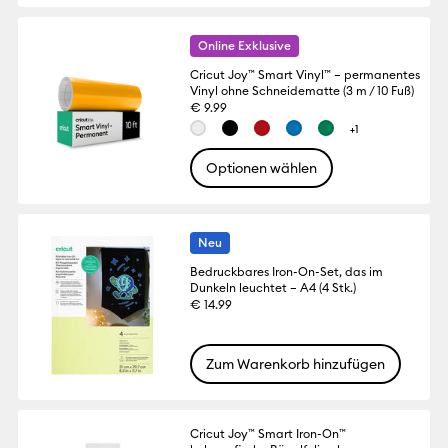
Online Exklusive
Cricut Joy™ Smart Vinyl™ – permanentes
Vinyl ohne Schneidematte (3 m / 10 Fuß)
€ 9.99
+1
Optionen wählen
Neu
Bedruckbares Iron-On-Set, das im
Dunkeln leuchtet – A4 (4 Stk.)
€ 14.99
Zum Warenkorb hinzufügen
Cricut Joy™ Smart Iron-On™