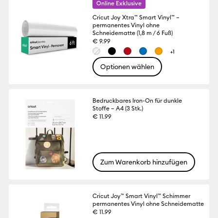
Online Exklusive
Cricut Joy Xtra™ Smart Vinyl™ –
permanentes Vinyl ohne
Schneidematte (1,8 m / 6 Fuß)
€ 9.99
+1
Optionen wählen
Bedruckbares Iron-On für dunkle
Stoffe – A4 (3 Stk.)
€ 11.99
Zum Warenkorb hinzufügen
Cricut Joy™ Smart Vinyl™ Schimmer
permanentes Vinyl ohne Schneidematte
€ 11.99