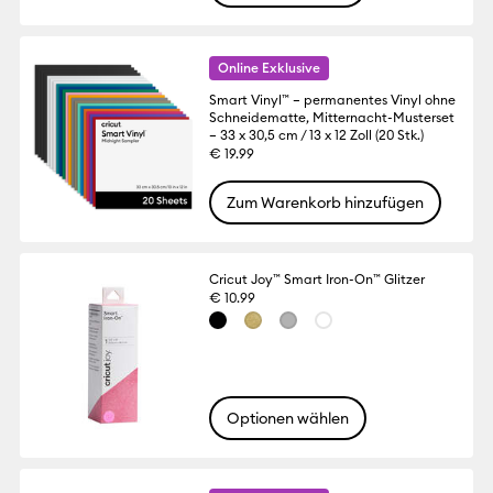
Online Exklusive
Smart Vinyl™ – permanentes Vinyl ohne
Schneidematte, Mitternacht-Musterset
– 33 x 30,5 cm / 13 x 12 Zoll (20 Stk.)
€ 19.99
Zum Warenkorb hinzufügen
Cricut Joy™ Smart Iron-On™ Glitzer
€ 10.99
Optionen wählen