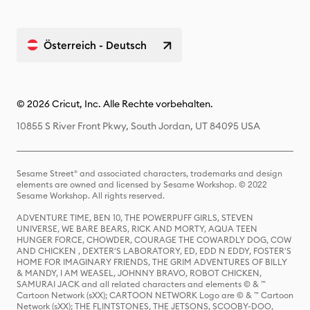
Österreich - Deutsch
© 2026 Cricut, Inc. Alle Rechte vorbehalten.
10855 S River Front Pkwy, South Jordan, UT 84095 USA
Sesame Street® and associated characters, trademarks and design
elements are owned and licensed by Sesame Workshop. © 2022
Sesame Workshop. All rights reserved.
ADVENTURE TIME, BEN 10, THE POWERPUFF GIRLS, STEVEN
UNIVERSE, WE BARE BEARS, RICK AND MORTY, AQUA TEEN
HUNGER FORCE, CHOWDER, COURAGE THE COWARDLY DOG, COW
AND CHICKEN , DEXTER'S LABORATORY, ED, EDD N EDDY, FOSTER'S
HOME FOR IMAGINARY FRIENDS, THE GRIM ADVENTURES OF BILLY
& MANDY, I AM WEASEL, JOHNNY BRAVO, ROBOT CHICKEN,
SAMURAI JACK and all related characters and elements © & ™
Cartoon Network (sXX); CARTOON NETWORK Logo are © & ™ Cartoon
Network (sXX); THE FLINTSTONES, THE JETSONS, SCOOBY-DOO,