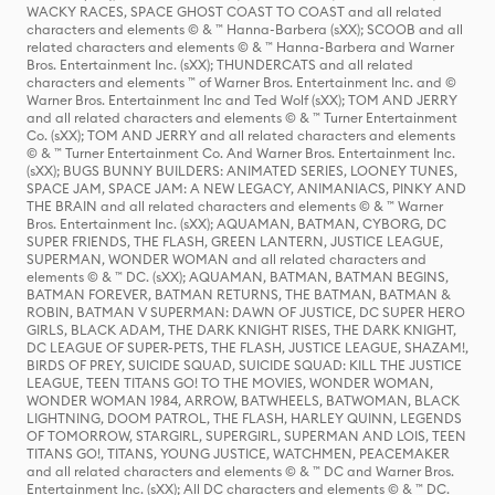
WACKY RACES, SPACE GHOST COAST TO COAST and all related
characters and elements © & ™ Hanna-Barbera (sXX); SCOOB and all
related characters and elements © & ™ Hanna-Barbera and Warner
Bros. Entertainment Inc. (sXX); THUNDERCATS and all related
characters and elements ™ of Warner Bros. Entertainment Inc. and ©
Warner Bros. Entertainment Inc and Ted Wolf (sXX); TOM AND JERRY
and all related characters and elements © & ™ Turner Entertainment
Co. (sXX); TOM AND JERRY and all related characters and elements
© & ™ Turner Entertainment Co. And Warner Bros. Entertainment Inc.
(sXX); BUGS BUNNY BUILDERS: ANIMATED SERIES, LOONEY TUNES,
SPACE JAM, SPACE JAM: A NEW LEGACY, ANIMANIACS, PINKY AND
THE BRAIN and all related characters and elements © & ™ Warner
Bros. Entertainment Inc. (sXX); AQUAMAN, BATMAN, CYBORG, DC
SUPER FRIENDS, THE FLASH, GREEN LANTERN, JUSTICE LEAGUE,
SUPERMAN, WONDER WOMAN and all related characters and
elements © & ™ DC. (sXX); AQUAMAN, BATMAN, BATMAN BEGINS,
BATMAN FOREVER, BATMAN RETURNS, THE BATMAN, BATMAN &
ROBIN, BATMAN V SUPERMAN: DAWN OF JUSTICE, DC SUPER HERO
GIRLS, BLACK ADAM, THE DARK KNIGHT RISES, THE DARK KNIGHT,
DC LEAGUE OF SUPER-PETS, THE FLASH, JUSTICE LEAGUE, SHAZAM!,
BIRDS OF PREY, SUICIDE SQUAD, SUICIDE SQUAD: KILL THE JUSTICE
LEAGUE, TEEN TITANS GO! TO THE MOVIES, WONDER WOMAN,
WONDER WOMAN 1984, ARROW, BATWHEELS, BATWOMAN, BLACK
LIGHTNING, DOOM PATROL, THE FLASH, HARLEY QUINN, LEGENDS
OF TOMORROW, STARGIRL, SUPERGIRL, SUPERMAN AND LOIS, TEEN
TITANS GO!, TITANS, YOUNG JUSTICE, WATCHMEN, PEACEMAKER
and all related characters and elements © & ™ DC and Warner Bros.
Entertainment Inc. (sXX); All DC characters and elements © & ™ DC.