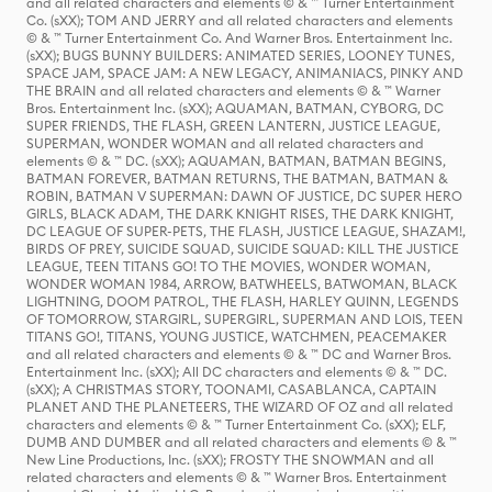
and all related characters and elements © & ™ Turner Entertainment
Co. (sXX); TOM AND JERRY and all related characters and elements
© & ™ Turner Entertainment Co. And Warner Bros. Entertainment Inc.
(sXX); BUGS BUNNY BUILDERS: ANIMATED SERIES, LOONEY TUNES,
SPACE JAM, SPACE JAM: A NEW LEGACY, ANIMANIACS, PINKY AND
THE BRAIN and all related characters and elements © & ™ Warner
Bros. Entertainment Inc. (sXX); AQUAMAN, BATMAN, CYBORG, DC
SUPER FRIENDS, THE FLASH, GREEN LANTERN, JUSTICE LEAGUE,
SUPERMAN, WONDER WOMAN and all related characters and
elements © & ™ DC. (sXX); AQUAMAN, BATMAN, BATMAN BEGINS,
BATMAN FOREVER, BATMAN RETURNS, THE BATMAN, BATMAN &
ROBIN, BATMAN V SUPERMAN: DAWN OF JUSTICE, DC SUPER HERO
GIRLS, BLACK ADAM, THE DARK KNIGHT RISES, THE DARK KNIGHT,
DC LEAGUE OF SUPER-PETS, THE FLASH, JUSTICE LEAGUE, SHAZAM!,
BIRDS OF PREY, SUICIDE SQUAD, SUICIDE SQUAD: KILL THE JUSTICE
LEAGUE, TEEN TITANS GO! TO THE MOVIES, WONDER WOMAN,
WONDER WOMAN 1984, ARROW, BATWHEELS, BATWOMAN, BLACK
LIGHTNING, DOOM PATROL, THE FLASH, HARLEY QUINN, LEGENDS
OF TOMORROW, STARGIRL, SUPERGIRL, SUPERMAN AND LOIS, TEEN
TITANS GO!, TITANS, YOUNG JUSTICE, WATCHMEN, PEACEMAKER
and all related characters and elements © & ™ DC and Warner Bros.
Entertainment Inc. (sXX); All DC characters and elements © & ™ DC.
(sXX); A CHRISTMAS STORY, TOONAMI, CASABLANCA, CAPTAIN
PLANET AND THE PLANETEERS, THE WIZARD OF OZ and all related
characters and elements © & ™ Turner Entertainment Co. (sXX); ELF,
DUMB AND DUMBER and all related characters and elements © & ™
New Line Productions, Inc. (sXX); FROSTY THE SNOWMAN and all
related characters and elements © & ™ Warner Bros. Entertainment