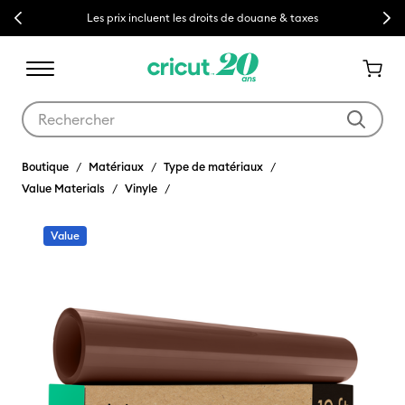
Previous
Next
Les prix incluent les droits de douane & taxes
Utilisez les touches Tab et Shift plus pour naviguer dans les résult
Boutique
Matériaux
Type de matériaux
Value Materials
Vinyle
Value