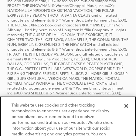
Inc. and Classic Media, LLC. Based on the musical composition
FROSTY THE SNOWMAN © Warner/Chappell Music, Inc. (sXX);
NATIONAL LAMPOON'S CHRISTMAS VACATION, THE POLAR
EXPRESS, THE YEAR WITHOUT A SANTA CLAUS and all related
characters and elements © & ™ Warner Bros. Entertainment Inc. (sXX);
THE POLAR EXPRESS book and characters © & ™ 1985 by Chris Van
Allsburg. Used by permission of Houghton Mifflin Company. All rights
reserved.; THE CURSE OF LA LLORONA, THE EXORCIST, IT, IT
CHAPTER TWO, THE LOST BOYS, ANNABELLE, THE CONJURING, THE
NUN, GREMLINS, GREMLINS 2: THE NEW BATCH and all related
characters and elements © & ™ Warner Bros. Entertainment Inc. (sXX);
FRIDAY THE 13TH, FREDDY VS. JASON, and all related characters and
elements © & ™ New Line Productions, Inc. (sXX); CADDYSHACK,
DALLAS, GOODFELLAS, THE GREAT GATSBY, READY PLAYER ONE,
THE O.C., PRETTY LITTLE LIARS, WESTWORLD, CORPSE BRIDE, THE
BIG BANG THEORY, FRIENDS, BEETLEJUICE, GILMORE GIRLS, GOSSIP
GIRL, SUPERNATURAL, VERONICA MARS, THE MATRIX, MORTAL
KOMBAT, WILLY WONKA & THE CHOCOLATE FACTORY and all
related characters and elements © & ™ Warner Bros. Entertainment
Inc. (sXX); WB SHIELD: © & ™ Warner Bros. Entertainment Inc. (sXX);
HOUSE OF THE DRAGON, GAME OF THRONES, and all related
characters and elements © & ™ Home Box Office, Inc. (sXX); CHILLING
This website uses cookies and other tracking
ADVENTURES OF SABRINA, RIVERDALE © & ™ Warner Bros.
technologies to enhance user experience, to display
Entertainment Inc. Archie Comics and all related characters and
personalized advertisements and to analyze
elements © & ™ Archie Comic Publications, Inc. Used with permission.
(sXX); SEINFELD and all related characters and elements © & ™ Castle
performance and traffic on our website. We also share
Rock Entertainment. (sXX); TED LASSO © & ™ Warner Bros.
information about your use of our site with our social
Entertainment Inc. & Universal Television LLC (sXX); THE HOBBIT: AN
media, advertising and analytics partners. You can