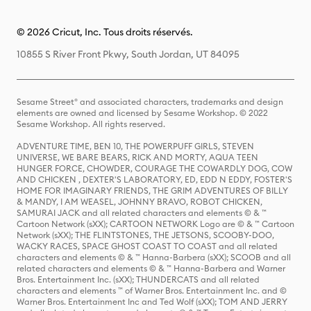
© 2026 Cricut, Inc. Tous droits réservés.
10855 S River Front Pkwy, South Jordan, UT 84095
Sesame Street® and associated characters, trademarks and design
elements are owned and licensed by Sesame Workshop. © 2022
Sesame Workshop. All rights reserved.
ADVENTURE TIME, BEN 10, THE POWERPUFF GIRLS, STEVEN
UNIVERSE, WE BARE BEARS, RICK AND MORTY, AQUA TEEN
HUNGER FORCE, CHOWDER, COURAGE THE COWARDLY DOG, COW
AND CHICKEN , DEXTER'S LABORATORY, ED, EDD N EDDY, FOSTER'S
HOME FOR IMAGINARY FRIENDS, THE GRIM ADVENTURES OF BILLY
& MANDY, I AM WEASEL, JOHNNY BRAVO, ROBOT CHICKEN,
SAMURAI JACK and all related characters and elements © & ™
Cartoon Network (sXX); CARTOON NETWORK Logo are © & ™ Cartoon
Network (sXX); THE FLINTSTONES, THE JETSONS, SCOOBY-DOO,
WACKY RACES, SPACE GHOST COAST TO COAST and all related
characters and elements © & ™ Hanna-Barbera (sXX); SCOOB and all
related characters and elements © & ™ Hanna-Barbera and Warner
Bros. Entertainment Inc. (sXX); THUNDERCATS and all related
characters and elements ™ of Warner Bros. Entertainment Inc. and ©
Warner Bros. Entertainment Inc and Ted Wolf (sXX); TOM AND JERRY