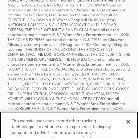
DUMB AND DUMBER and all related characters and elements © & ™
New Line Productions, Inc. (sXX); FROSTY THE SNOWMAN and all
related characters and elements © & ™ Warner Bros. Entertainment
Inc. and Classic Media, LLC. Based on the musical composition
FROSTY THE SNOWMAN © Warner/Chappell Music, Inc. (sXX);
NATIONAL LAMPOON'S CHRISTMAS VACATION, THE POLAR
EXPRESS, THE YEAR WITHOUT A SANTA CLAUS and all related
characters and elements © & ™ Warner Bros. Entertainment Inc. (sXX);
THE POLAR EXPRESS book and characters © & ™ 1985 by Chris Van
Allsburg. Used by permission of Houghton Mifflin Company. All rights
reserved.; THE CURSE OF LA LLORONA, THE EXORCIST, IT, IT
CHAPTER TWO, THE LOST BOYS, ANNABELLE, THE CONJURING, THE
NUN, GREMLINS, GREMLINS 2: THE NEW BATCH and all related
characters and elements © & ™ Warner Bros. Entertainment Inc. (sXX);
FRIDAY THE 13TH, FREDDY VS. JASON, and all related characters and
elements © & ™ New Line Productions, Inc. (sXX); CADDYSHACK,
DALLAS, GOODFELLAS, THE GREAT GATSBY, READY PLAYER ONE,
THE O.C., PRETTY LITTLE LIARS, WESTWORLD, CORPSE BRIDE, THE
BIG BANG THEORY, FRIENDS, BEETLEJUICE, GILMORE GIRLS, GOSSIP
GIRL, SUPERNATURAL, VERONICA MARS, THE MATRIX, MORTAL
KOMBAT, WILLY WONKA & THE CHOCOLATE FACTORY and all
related characters and elements © & ™ Warner Bros. Entertainment
Inc. (sXX); WB SHIELD: © & ™ Warner Bros. Entertainment Inc. (sXX);
HOUSE OF THE DRAGON, GAME OF THRONES, and all related
characters and elements © & ™ Home Box Office, Inc. (sXX); CHILLING
This website uses cookies and other tracking
ADVENTURES OF SABRINA, RIVERDALE © & ™ Warner Bros.
technologies to enhance user experience, to display
Entertainment Inc. Archie Comics and all related characters and
personalized advertisements and to analyze
elements © & ™ Archie Comic Publications, Inc. Used with permission.