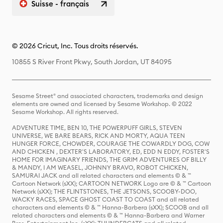
Suisse - français
© 2026 Cricut, Inc. Tous droits réservés.
10855 S River Front Pkwy, South Jordan, UT 84095
Sesame Street® and associated characters, trademarks and design
elements are owned and licensed by Sesame Workshop. © 2022
Sesame Workshop. All rights reserved.
ADVENTURE TIME, BEN 10, THE POWERPUFF GIRLS, STEVEN
UNIVERSE, WE BARE BEARS, RICK AND MORTY, AQUA TEEN
HUNGER FORCE, CHOWDER, COURAGE THE COWARDLY DOG, COW
AND CHICKEN , DEXTER'S LABORATORY, ED, EDD N EDDY, FOSTER'S
HOME FOR IMAGINARY FRIENDS, THE GRIM ADVENTURES OF BILLY
& MANDY, I AM WEASEL, JOHNNY BRAVO, ROBOT CHICKEN,
SAMURAI JACK and all related characters and elements © & ™
Cartoon Network (sXX); CARTOON NETWORK Logo are © & ™ Cartoon
Network (sXX); THE FLINTSTONES, THE JETSONS, SCOOBY-DOO,
WACKY RACES, SPACE GHOST COAST TO COAST and all related
characters and elements © & ™ Hanna-Barbera (sXX); SCOOB and all
related characters and elements © & ™ Hanna-Barbera and Warner