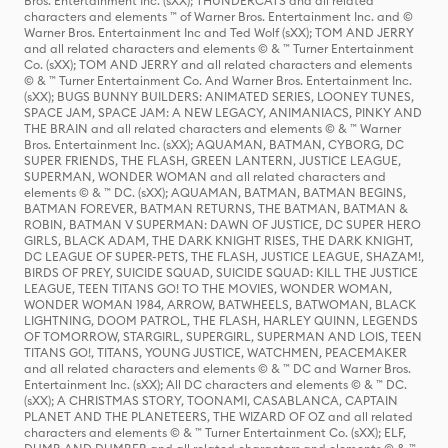
Bros. Entertainment Inc. (sXX); THUNDERCATS and all related
characters and elements ™ of Warner Bros. Entertainment Inc. and ©
Warner Bros. Entertainment Inc and Ted Wolf (sXX); TOM AND JERRY
and all related characters and elements © & ™ Turner Entertainment
Co. (sXX); TOM AND JERRY and all related characters and elements
© & ™ Turner Entertainment Co. And Warner Bros. Entertainment Inc.
(sXX); BUGS BUNNY BUILDERS: ANIMATED SERIES, LOONEY TUNES,
SPACE JAM, SPACE JAM: A NEW LEGACY, ANIMANIACS, PINKY AND
THE BRAIN and all related characters and elements © & ™ Warner
Bros. Entertainment Inc. (sXX); AQUAMAN, BATMAN, CYBORG, DC
SUPER FRIENDS, THE FLASH, GREEN LANTERN, JUSTICE LEAGUE,
SUPERMAN, WONDER WOMAN and all related characters and
elements © & ™ DC. (sXX); AQUAMAN, BATMAN, BATMAN BEGINS,
BATMAN FOREVER, BATMAN RETURNS, THE BATMAN, BATMAN &
ROBIN, BATMAN V SUPERMAN: DAWN OF JUSTICE, DC SUPER HERO
GIRLS, BLACK ADAM, THE DARK KNIGHT RISES, THE DARK KNIGHT,
DC LEAGUE OF SUPER-PETS, THE FLASH, JUSTICE LEAGUE, SHAZAM!,
BIRDS OF PREY, SUICIDE SQUAD, SUICIDE SQUAD: KILL THE JUSTICE
LEAGUE, TEEN TITANS GO! TO THE MOVIES, WONDER WOMAN,
WONDER WOMAN 1984, ARROW, BATWHEELS, BATWOMAN, BLACK
LIGHTNING, DOOM PATROL, THE FLASH, HARLEY QUINN, LEGENDS
OF TOMORROW, STARGIRL, SUPERGIRL, SUPERMAN AND LOIS, TEEN
TITANS GO!, TITANS, YOUNG JUSTICE, WATCHMEN, PEACEMAKER
and all related characters and elements © & ™ DC and Warner Bros.
Entertainment Inc. (sXX); All DC characters and elements © & ™ DC.
(sXX); A CHRISTMAS STORY, TOONAMI, CASABLANCA, CAPTAIN
PLANET AND THE PLANETEERS, THE WIZARD OF OZ and all related
characters and elements © & ™ Turner Entertainment Co. (sXX); ELF,