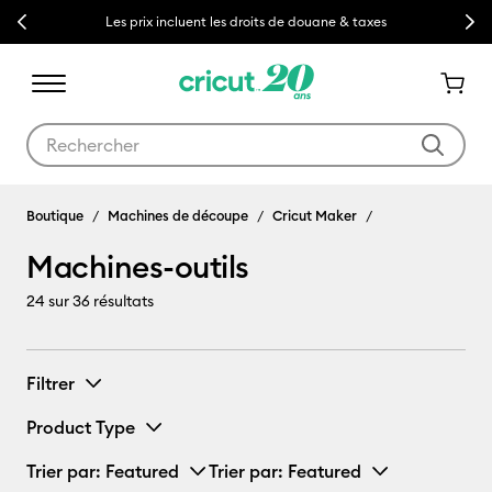
Previous
Next
Les prix incluent les droits de douane & taxes
Utilisez les touches Tab et Shift plus pour naviguer dans les résult
Machines-outils
Boutique
Machines de découpe
Cricut Maker
Machines-outils
24
sur 36 résultats
Filtrer
Product Type
Trier par
: Featured
Trier par
: Featured