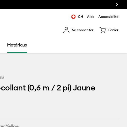
Next
CH
Aide
Accessibilité
Se connecter
Panier
ns les résultats de recherche.
s
Matériaux
518
ollant (0,6 m / 2 pi) Jaune
ter Yellow