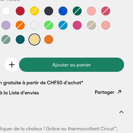
Ajouter au panier
n gratuite à partir de CHF50 d'achat*
Partager
à la Liste d'envies
Copier le
lien
E-mail
ppliquer de la chaleur ! Grâce au thermocollant Cricut™,