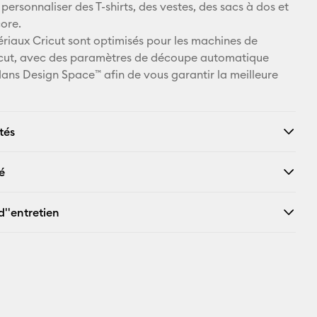
ersonnaliser des T-shirts, des vestes, des sacs à dos et
Pinterest
core.
ériaux Cricut sont optimisés pour les machines de
Facebook
cut, avec des paramètres de découpe automatique
dans Design Space™ afin de vous garantir la meilleure
X
tés
é
d''entretien