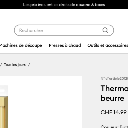
Les prix incluent les droits de douane & taxes
Utilisez les touches Tab et Shift plus pour naviguer da
Machines de découpe
Presses à chaud
Outils et accessoire
Tous les jours
N° d''article
2012
Thermoc
beurre
CHF 14.99
Couleur:
But