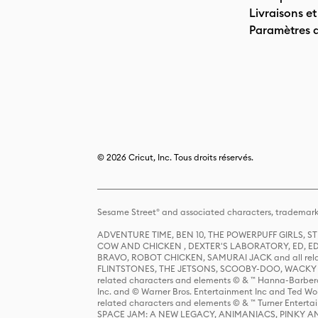
Livraisons et
Paramètres 
© 2026 Cricut, Inc. Tous droits réservés.
Sesame Street® and associated characters, trademark
ADVENTURE TIME, BEN 10, THE POWERPUFF GIRLS,
COW AND CHICKEN , DEXTER'S LABORATORY, ED, ED
BRAVO, ROBOT CHICKEN, SAMURAI JACK and all relat
FLINTSTONES, THE JETSONS, SCOOBY-DOO, WACKY RAC
related characters and elements © & ™ Hanna-Barbera
Inc. and © Warner Bros. Entertainment Inc and Ted Wo
related characters and elements © & ™ Turner Ente
SPACE JAM: A NEW LEGACY, ANIMANIACS, PINKY AND T