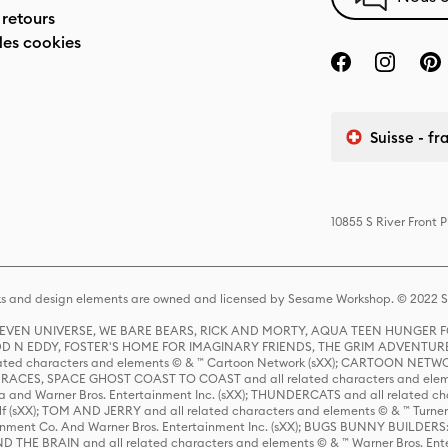
 retours
des cookies
Suisse - fr
10855 S River Front 
s and design elements are owned and licensed by Sesame Workshop. © 2022 Se
 STEVEN UNIVERSE, WE BARE BEARS, RICK AND MORTY, AQUA TEEN HUNGE
D N EDDY, FOSTER'S HOME FOR IMAGINARY FRIENDS, THE GRIM ADVENTURE
ed characters and elements © & ™ Cartoon Network (sXX); CARTOON NETWOR
ES, SPACE GHOST COAST TO COAST and all related characters and elemen
 and Warner Bros. Entertainment Inc. (sXX); THUNDERCATS and all related cha
lf (sXX); TOM AND JERRY and all related characters and elements © & ™ Turne
rtainment Co. And Warner Bros. Entertainment Inc. (sXX); BUGS BUNNY BUIL
HE BRAIN and all related characters and elements © & ™ Warner Bros. En