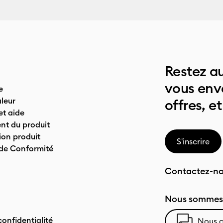
Restez au
vous env
e
leur
offres, et
t aide
nt du produit
on produit
S'inscrire
 de Conformité
Contactez-n
Nous sommes 
confidentialité
Nous c