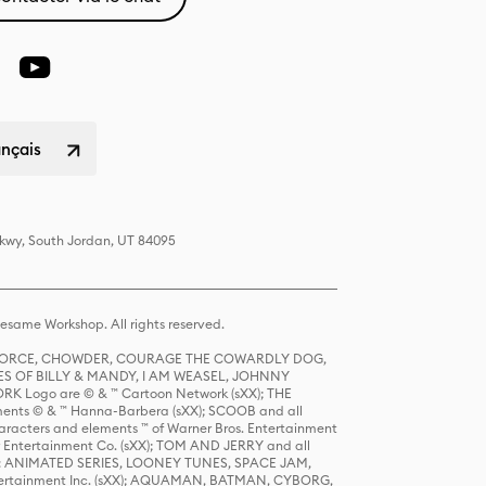
ançais
Pkwy, South Jordan, UT 84095
same Workshop. All rights reserved.
R FORCE, CHOWDER, COURAGE THE COWARDLY DOG,
S OF BILLY & MANDY, I AM WEASEL, JOHNNY
K Logo are © & ™ Cartoon Network (sXX); THE
ts © & ™ Hanna-Barbera (sXX); SCOOB and all
racters and elements ™ of Warner Bros. Entertainment
r Entertainment Co. (sXX); TOM AND JERRY and all
DERS: ANIMATED SERIES, LOONEY TUNES, SPACE JAM,
tertainment Inc. (sXX); AQUAMAN, BATMAN, CYBORG,