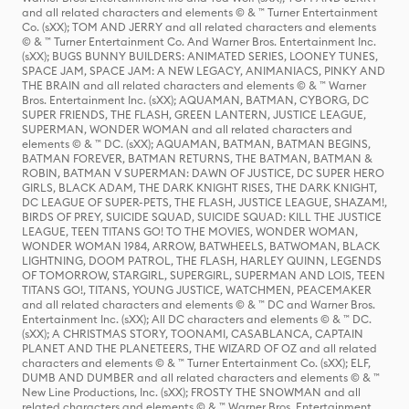
and all related characters and elements © & ™ Turner Entertainment
Co. (sXX); TOM AND JERRY and all related characters and elements
© & ™ Turner Entertainment Co. And Warner Bros. Entertainment Inc.
(sXX); BUGS BUNNY BUILDERS: ANIMATED SERIES, LOONEY TUNES,
SPACE JAM, SPACE JAM: A NEW LEGACY, ANIMANIACS, PINKY AND
THE BRAIN and all related characters and elements © & ™ Warner
Bros. Entertainment Inc. (sXX); AQUAMAN, BATMAN, CYBORG, DC
SUPER FRIENDS, THE FLASH, GREEN LANTERN, JUSTICE LEAGUE,
SUPERMAN, WONDER WOMAN and all related characters and
elements © & ™ DC. (sXX); AQUAMAN, BATMAN, BATMAN BEGINS,
BATMAN FOREVER, BATMAN RETURNS, THE BATMAN, BATMAN &
ROBIN, BATMAN V SUPERMAN: DAWN OF JUSTICE, DC SUPER HERO
GIRLS, BLACK ADAM, THE DARK KNIGHT RISES, THE DARK KNIGHT,
DC LEAGUE OF SUPER-PETS, THE FLASH, JUSTICE LEAGUE, SHAZAM!,
BIRDS OF PREY, SUICIDE SQUAD, SUICIDE SQUAD: KILL THE JUSTICE
LEAGUE, TEEN TITANS GO! TO THE MOVIES, WONDER WOMAN,
WONDER WOMAN 1984, ARROW, BATWHEELS, BATWOMAN, BLACK
LIGHTNING, DOOM PATROL, THE FLASH, HARLEY QUINN, LEGENDS
OF TOMORROW, STARGIRL, SUPERGIRL, SUPERMAN AND LOIS, TEEN
TITANS GO!, TITANS, YOUNG JUSTICE, WATCHMEN, PEACEMAKER
and all related characters and elements © & ™ DC and Warner Bros.
Entertainment Inc. (sXX); All DC characters and elements © & ™ DC.
(sXX); A CHRISTMAS STORY, TOONAMI, CASABLANCA, CAPTAIN
PLANET AND THE PLANETEERS, THE WIZARD OF OZ and all related
characters and elements © & ™ Turner Entertainment Co. (sXX); ELF,
DUMB AND DUMBER and all related characters and elements © & ™
New Line Productions, Inc. (sXX); FROSTY THE SNOWMAN and all
related characters and elements © & ™ Warner Bros. Entertainment