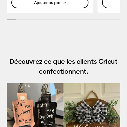
Ajouter au panier
A
7.6923076923076925% completed
Découvrez ce que les clients Cricut
confectionnent.