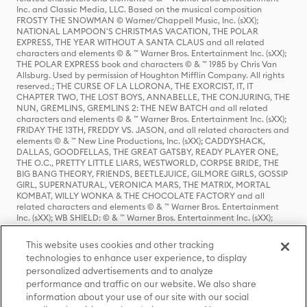
Inc. and Classic Media, LLC. Based on the musical composition
FROSTY THE SNOWMAN © Warner/Chappell Music, Inc. (sXX);
NATIONAL LAMPOON'S CHRISTMAS VACATION, THE POLAR
EXPRESS, THE YEAR WITHOUT A SANTA CLAUS and all related
characters and elements © & ™ Warner Bros. Entertainment Inc. (sXX);
THE POLAR EXPRESS book and characters © & ™ 1985 by Chris Van
Allsburg. Used by permission of Houghton Mifflin Company. All rights
reserved.; THE CURSE OF LA LLORONA, THE EXORCIST, IT, IT
CHAPTER TWO, THE LOST BOYS, ANNABELLE, THE CONJURING, THE
NUN, GREMLINS, GREMLINS 2: THE NEW BATCH and all related
characters and elements © & ™ Warner Bros. Entertainment Inc. (sXX);
FRIDAY THE 13TH, FREDDY VS. JASON, and all related characters and
elements © & ™ New Line Productions, Inc. (sXX); CADDYSHACK,
DALLAS, GOODFELLAS, THE GREAT GATSBY, READY PLAYER ONE,
THE O.C., PRETTY LITTLE LIARS, WESTWORLD, CORPSE BRIDE, THE
BIG BANG THEORY, FRIENDS, BEETLEJUICE, GILMORE GIRLS, GOSSIP
GIRL, SUPERNATURAL, VERONICA MARS, THE MATRIX, MORTAL
KOMBAT, WILLY WONKA & THE CHOCOLATE FACTORY and all
related characters and elements © & ™ Warner Bros. Entertainment
Inc. (sXX); WB SHIELD: © & ™ Warner Bros. Entertainment Inc. (sXX);
HOUSE OF THE DRAGON, GAME OF THRONES, and all related
characters and elements © & ™ Home Box Office, Inc. (sXX); CHILLING
This website uses cookies and other tracking
ADVENTURES OF SABRINA, RIVERDALE © & ™ Warner Bros.
technologies to enhance user experience, to display
Entertainment Inc. Archie Comics and all related characters and
personalized advertisements and to analyze
elements © & ™ Archie Comic Publications, Inc. Used with permission.
performance and traffic on our website. We also share
(sXX); SEINFELD and all related characters and elements © & ™ Castle
Rock Entertainment. (sXX); TED LASSO © & ™ Warner Bros.
information about your use of our site with our social
Entertainment Inc. & Universal Television LLC (sXX); THE HOBBIT: AN