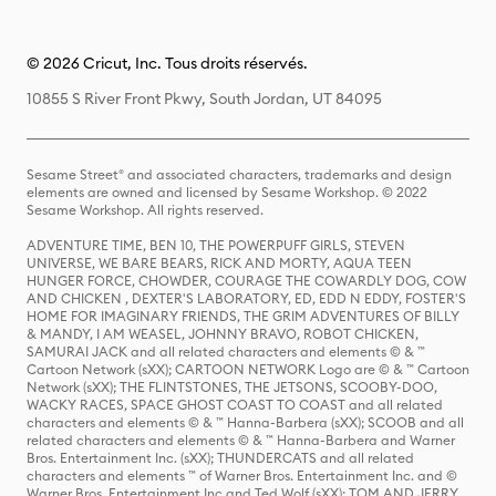
© 2026 Cricut, Inc. Tous droits réservés.
10855 S River Front Pkwy, South Jordan, UT 84095
Sesame Street® and associated characters, trademarks and design
elements are owned and licensed by Sesame Workshop. © 2022
Sesame Workshop. All rights reserved.
ADVENTURE TIME, BEN 10, THE POWERPUFF GIRLS, STEVEN
UNIVERSE, WE BARE BEARS, RICK AND MORTY, AQUA TEEN
HUNGER FORCE, CHOWDER, COURAGE THE COWARDLY DOG, COW
AND CHICKEN , DEXTER'S LABORATORY, ED, EDD N EDDY, FOSTER'S
HOME FOR IMAGINARY FRIENDS, THE GRIM ADVENTURES OF BILLY
& MANDY, I AM WEASEL, JOHNNY BRAVO, ROBOT CHICKEN,
SAMURAI JACK and all related characters and elements © & ™
Cartoon Network (sXX); CARTOON NETWORK Logo are © & ™ Cartoon
Network (sXX); THE FLINTSTONES, THE JETSONS, SCOOBY-DOO,
WACKY RACES, SPACE GHOST COAST TO COAST and all related
characters and elements © & ™ Hanna-Barbera (sXX); SCOOB and all
related characters and elements © & ™ Hanna-Barbera and Warner
Bros. Entertainment Inc. (sXX); THUNDERCATS and all related
characters and elements ™ of Warner Bros. Entertainment Inc. and ©
Warner Bros. Entertainment Inc and Ted Wolf (sXX); TOM AND JERRY