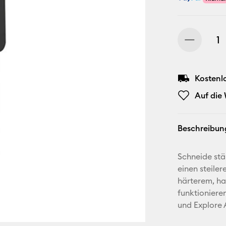
Kostenl
Auf die
Beschreibun
Schneide stä
einen steile
härterem, hal
funktionieren
und Explore 