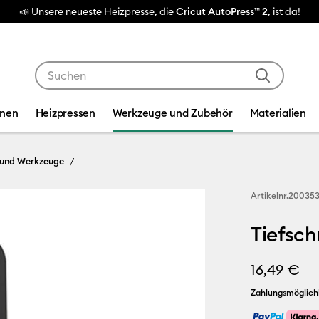
📣 Unsere neueste Heizpresse, die
Cricut AutoPress™ 2
, ist da!
Verwende die Tab- und Shift+Tab-Tasten, um die Suche
inen
Heizpressen
Werkzeuge und Zubehör
Materialien
 und Werkzeuge
Artikelnr.
20035
Tiefschn
16,49 €
Zahlungsmöglich