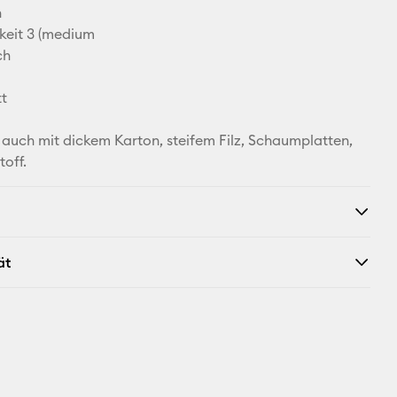
n
keit 3 (medium
ch
tt
t auch mit dickem Karton, steifem Filz, Schaumplatten,
toff.
ät