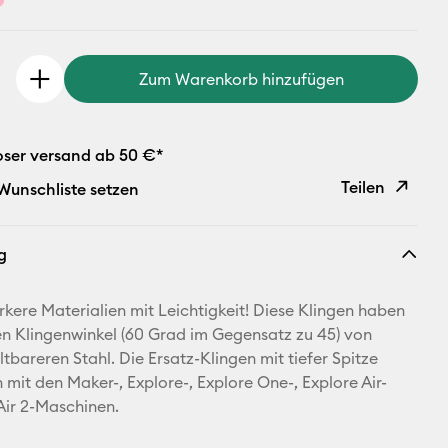
Zum Warenkorb hinzufügen
oser versand ab 50 €*
Teilen
 Wunschliste setzen
Link
g
kopieren
E-Mail-
rkere Materialien mit Leichtigkeit! Diese Klingen haben
Adresse
ren Klingenwinkel (60 Grad im Gegensatz zu 45) von
tbareren Stahl. Die Ersatz-Klingen mit tiefer Spitze
Pinterest
 mit den Maker-, Explore-, Explore One-, Explore Air-
Air 2-Maschinen.
Facebook