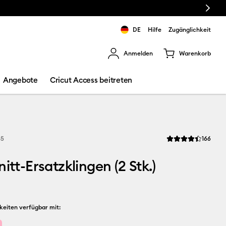
Next
DE
Hilfe
Zugänglichkeit
Anmelden
Warenkorb
rgebnisse zu navigieren.
Angebote
Cricut Access beitreten
Revi
35
166
Die durchschnittlic
itt-Ersatzklingen (2 Stk.)
keiten verfügbar mit: