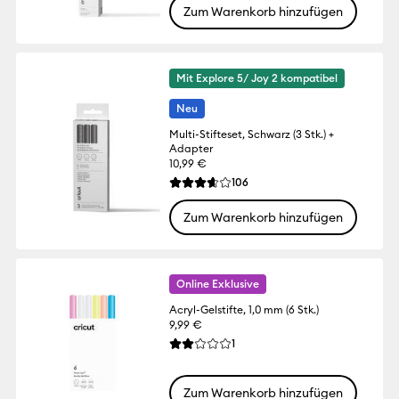
Zum Warenkorb hinzufügen
Mit Explore 5/ Joy 2 kompatibel
Neu
Multi-Stifteset, Schwarz (3 Stk.) +
Adapter
10,99 €
Reviews
106
Die durchschnittliche Bewertung für dies
Zum Warenkorb hinzufügen
Online Exklusive
Acryl-Gelstifte, 1,0 mm (6 Stk.)
9,99 €
Reviews
1
Die durchschnittliche Bewertung für dies
Zum Warenkorb hinzufügen