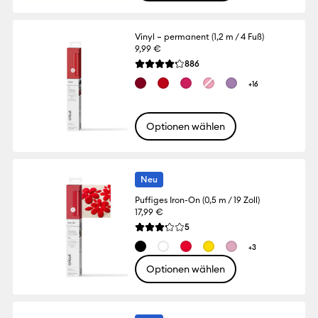
Vinyl – permanent (1,2 m / 4 Fuß)
9,99 €
Reviews
886
Die durchschnittliche Bewertung für dies
+16
Optionen wählen
Neu
Puffiges Iron-On (0,5 m / 19 Zoll)
17,99 €
Reviews
5
Die durchschnittliche Bewertung für dies
+3
Optionen wählen