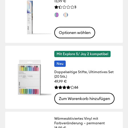
13,99 €
Reviews
3
Die durchschnittliche Bewertung für diese
Optionen wählen
Mit Explore 5/ Joy 2 kompatibel
Neu
Doppelseitige Stifte, Ultimatives Set
(20 Stk.)
49,99 €
Reviews
66
Die durchschnittliche Bewertung für dies
Zum Warenkorb hinzufügen
Wärmeaktiviertes Vinyl mit
Farbveränderung – permanent
18,99 €