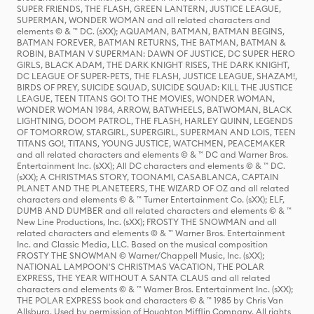
SUPER FRIENDS, THE FLASH, GREEN LANTERN, JUSTICE LEAGUE,
SUPERMAN, WONDER WOMAN and all related characters and
elements © & ™ DC. (sXX); AQUAMAN, BATMAN, BATMAN BEGINS,
BATMAN FOREVER, BATMAN RETURNS, THE BATMAN, BATMAN &
ROBIN, BATMAN V SUPERMAN: DAWN OF JUSTICE, DC SUPER HERO
GIRLS, BLACK ADAM, THE DARK KNIGHT RISES, THE DARK KNIGHT,
DC LEAGUE OF SUPER-PETS, THE FLASH, JUSTICE LEAGUE, SHAZAM!,
BIRDS OF PREY, SUICIDE SQUAD, SUICIDE SQUAD: KILL THE JUSTICE
LEAGUE, TEEN TITANS GO! TO THE MOVIES, WONDER WOMAN,
WONDER WOMAN 1984, ARROW, BATWHEELS, BATWOMAN, BLACK
LIGHTNING, DOOM PATROL, THE FLASH, HARLEY QUINN, LEGENDS
OF TOMORROW, STARGIRL, SUPERGIRL, SUPERMAN AND LOIS, TEEN
TITANS GO!, TITANS, YOUNG JUSTICE, WATCHMEN, PEACEMAKER
and all related characters and elements © & ™ DC and Warner Bros.
Entertainment Inc. (sXX); All DC characters and elements © & ™ DC.
(sXX); A CHRISTMAS STORY, TOONAMI, CASABLANCA, CAPTAIN
PLANET AND THE PLANETEERS, THE WIZARD OF OZ and all related
characters and elements © & ™ Turner Entertainment Co. (sXX); ELF,
DUMB AND DUMBER and all related characters and elements © & ™
New Line Productions, Inc. (sXX); FROSTY THE SNOWMAN and all
related characters and elements © & ™ Warner Bros. Entertainment
Inc. and Classic Media, LLC. Based on the musical composition
FROSTY THE SNOWMAN © Warner/Chappell Music, Inc. (sXX);
NATIONAL LAMPOON'S CHRISTMAS VACATION, THE POLAR
EXPRESS, THE YEAR WITHOUT A SANTA CLAUS and all related
characters and elements © & ™ Warner Bros. Entertainment Inc. (sXX);
THE POLAR EXPRESS book and characters © & ™ 1985 by Chris Van
Allsburg. Used by permission of Houghton Mifflin Company. All rights