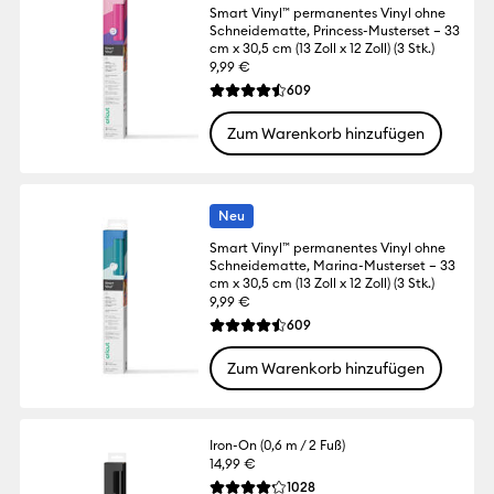
Smart Vinyl™ permanentes Vinyl ohne
Schneidematte, Princess-Musterset – 33
cm x 30,5 cm (13 Zoll x 12 Zoll) (3 Stk.)
9,99 €
Reviews
609
Die durchschnittliche Bewertung für dies
Zum Warenkorb hinzufügen
Neu
Smart Vinyl™ permanentes Vinyl ohne
Schneidematte, Marina-Musterset – 33
cm x 30,5 cm (13 Zoll x 12 Zoll) (3 Stk.)
9,99 €
Reviews
609
Die durchschnittliche Bewertung für dies
Zum Warenkorb hinzufügen
Iron-On (0,6 m / 2 Fuß)
14,99 €
Reviews
1028
Die durchschnittliche Bewertung für dies