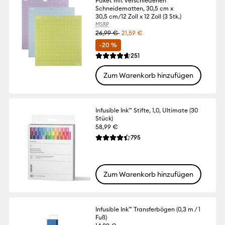
Paket mit verschiedenen
Schneidematten, 30,5 cm x
30,5 cm/12 Zoll x 12 Zoll (3 Stk.)
MSRP
26,99 €
21,59 €
-20 %
Reviews
251
Die durchschnittliche Bewertung für dies
Zum Warenkorb hinzufügen
Infusible Ink™ Stifte, 1,0, Ultimate (30
Stück)
58,99 €
Reviews
795
Die durchschnittliche Bewertung für dies
Zum Warenkorb hinzufügen
Infusible Ink™ Transferbögen (0,3 m / 1
Fuß)