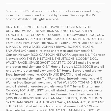
Sesame Street® and associated characters, trademarks and design
elements are owned and licensed by Sesame Workshop. © 2022
Sesame Workshop. All rights reserved.
ADVENTURE TIME, BEN 10, THE POWERPUFF GIRLS, STEVEN
UNIVERSE, WE BARE BEARS, RICK AND MORTY, AQUA TEEN
HUNGER FORCE, CHOWDER, COURAGE THE COWARDLY DOG, COW
AND CHICKEN , DEXTER'S LABORATORY, ED, EDD N EDDY, FOSTER'S
HOME FOR IMAGINARY FRIENDS, THE GRIM ADVENTURES OF BILLY
& MANDY, I AM WEASEL, JOHNNY BRAVO, ROBOT CHICKEN,
SAMURAI JACK and all related characters and elements © & ™
Cartoon Network (sXX); CARTOON NETWORK Logo are © & ™ Cartoon
Network (sXX); THE FLINTSTONES, THE JETSONS, SCOOBY-DOO,
WACKY RACES, SPACE GHOST COAST TO COAST and all related
characters and elements © & ™ Hanna-Barbera (sXX); SCOOB and all
related characters and elements © & ™ Hanna-Barbera and Warner
Bros. Entertainment Inc. (sXX); THUNDERCATS and all related
characters and elements ™ of Warner Bros. Entertainment Inc. and ©
Warner Bros. Entertainment Inc and Ted Wolf (sXX); TOM AND JERRY
and all related characters and elements © & ™ Turner Entertainment
Co. (sXX); TOM AND JERRY and all related characters and elements
© & ™ Turner Entertainment Co. And Warner Bros. Entertainment Inc.
(sXX); BUGS BUNNY BUILDERS: ANIMATED SERIES, LOONEY TUNES,
SPACE JAM, SPACE JAM: A NEW LEGACY, ANIMANIACS, PINKY AND
THE BRAIN and all related characters and elements © & ™ Warner
Bros. Entertainment Inc. (sXX); AQUAMAN, BATMAN, CYBORG, DC