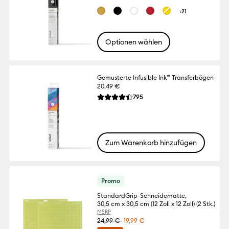
+21
Optionen wählen
Gemusterte Infusible Ink™ Transferbögen
20,49 €
Reviews
795
Die durchschnittliche Bewertung für dies
Zum Warenkorb hinzufügen
Promo
StandardGrip-Schneidematte,
30,5 cm x 30,5 cm (12 Zoll x 12 Zoll) (2 Stk.)
MSRP
24,99 €
19,99 €