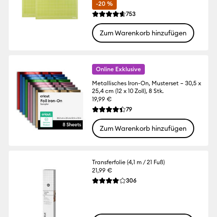
-20 %
Reviews
753
Die durchschnittliche Bewertung für dies
Zum Warenkorb hinzufügen
Online Exklusive
Metallisches Iron-On, Musterset – 30,5 x
25,4 cm (12 x 10 Zoll), 8 Stk.
19,99 €
Reviews
79
Die durchschnittliche Bewertung für dies
Zum Warenkorb hinzufügen
Transferfolie (4,1 m / 21 Fuß)
21,99 €
Reviews
306
Die durchschnittliche Bewertung für dies