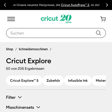
Previous
Next
 ist da!
🔥 NEUER NIEDRIGER PREIS:
Cricut Maker™ 4 Schneidemaschinen
Verwende die Tab- und Shift+Tab-Tasten, um die Suchergebnisse z
Cricut Explore
Shop
Schneidemaschinen
Cricut Explore
50
von 205 Ergebnissen
Cricut Explore™ 5
Zubehör
Infusible Ink
Materiali
Filter
Maschinensets