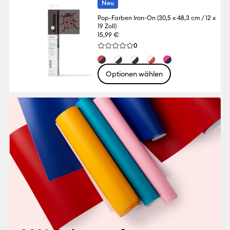
Neu
Pop-Farben Iron-On (30,5 x 48,3 cm / 12 x
19 Zoll)
15,99 €
Reviews
0
Die durchschnittliche Bewertung für dies
Optionen wählen