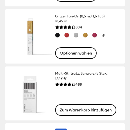
Glitzer Iron-On (0,5 m / 1,6 Fuß)
18,49 €
Reviews
504
Die durchschnittliche Bewertung für dies
+9
Optionen wählen
Multi-Stiftsatz, Schwarz (5 Stck.)
17,49 €
Reviews
488
Die durchschnittliche Bewertung für dies
Zum Warenkorb hinzufügen