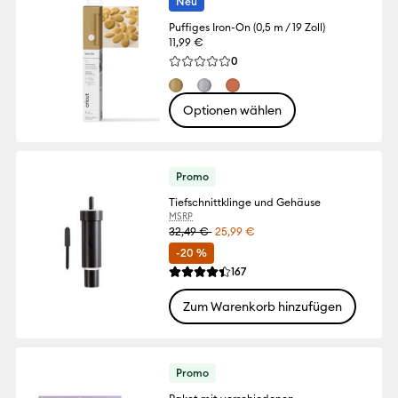
Neu
Puffiges Iron-On (0,5 m / 19 Zoll)
11,99 €
Reviews
0
Die durchschnittliche Bewertung für dies
Optionen wählen
Promo
Tiefschnittklinge und Gehäuse
MSRP
32,49 €
25,99 €
-20 %
Reviews
167
Die durchschnittliche Bewertung für dies
Zum Warenkorb hinzufügen
Promo