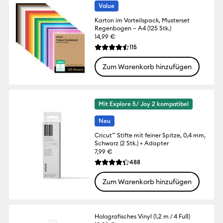
Value
Karton im Vorteilspack, Musterset
Regenbogen – A4 (125 Stk.)
14,99 €
Reviews
115
Die durchschnittliche Bewertung für dies
Zum Warenkorb hinzufügen
Mit Explore 5/ Joy 2 kompatibel
Neu
Cricut™ Stifte mit feiner Spitze, 0,4 mm,
Schwarz (2 Stk.) + Adapter
7,99 €
Reviews
488
Die durchschnittliche Bewertung für dies
Zum Warenkorb hinzufügen
Holografisches Vinyl (1,2 m / 4 Fuß)