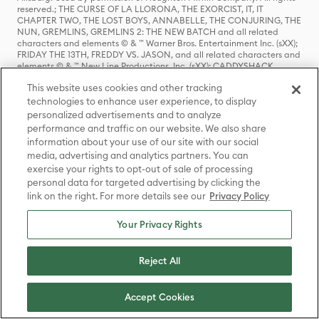
reserved.; THE CURSE OF LA LLORONA, THE EXORCIST, IT, IT
CHAPTER TWO, THE LOST BOYS, ANNABELLE, THE CONJURING, THE
NUN, GREMLINS, GREMLINS 2: THE NEW BATCH and all related
characters and elements © & ™ Warner Bros. Entertainment Inc. (sXX);
FRIDAY THE 13TH, FREDDY VS. JASON, and all related characters and
elements © & ™ New Line Productions, Inc. (sXX); CADDYSHACK,
DALLAS, GOODFELLAS, THE GREAT GATSBY, READY PLAYER ONE,
This website uses cookies and other tracking
THE O.C., PRETTY LITTLE LIARS, WESTWORLD, CORPSE BRIDE, THE
BIG BANG THEORY, FRIENDS, BEETLEJUICE, GILMORE GIRLS, GOSSIP
technologies to enhance user experience, to display
GIRL, SUPERNATURAL, VERONICA MARS, THE MATRIX, MORTAL
personalized advertisements and to analyze
KOMBAT, WILLY WONKA & THE CHOCOLATE FACTORY and all
performance and traffic on our website. We also share
related characters and elements © & ™ Warner Bros. Entertainment
information about your use of our site with our social
Inc. (sXX); WB SHIELD: © & ™ Warner Bros. Entertainment Inc. (sXX);
media, advertising and analytics partners. You can
HOUSE OF THE DRAGON, GAME OF THRONES, and all related
exercise your rights to opt-out of sale of processing
characters and elements © & ™ Home Box Office, Inc. (sXX); CHILLING
ADVENTURES OF SABRINA, RIVERDALE © & ™ Warner Bros.
personal data for targeted advertising by clicking the
Entertainment Inc. Archie Comics and all related characters and
link on the right. For more details see our
Privacy Policy
elements © & ™ Archie Comic Publications, Inc. Used with permission.
(sXX); SEINFELD and all related characters and elements © & ™ Castle
Your Privacy Rights
Rock Entertainment. (sXX); TED LASSO © & ™ Warner Bros.
Entertainment Inc. & Universal Television LLC (sXX); THE HOBBIT: AN
UNEXPECTED JOURNEY, THE HOBBIT: THE DESOLATION OF SMAUG,
THE HOBBIT: THE BATTLE OF THE FIVE ARMIES, THE LORD OF THE
Reject All
RINGS: THE FELLOWSHIP OF THE RING, THE LORD OF THE RINGS: THE
TWO TOWERS, THE LORD OF THE RINGS: THE RETURN OF THE KING
and the names of the characters, items, events and places therein are
Accept Cookies
TM of The Saul Zaentz Company d/b/a Middle-earth Enterprises
under license to New Line Productions, Inc. (sXX), © Warner Bros.