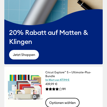
20% Rabatt auf Matten &
Klingen
Jetzt Shoppen
Cricut Explore™ 5 + Ultimate-Plus-
Bundle
Im Wert von 477,94 €
439,99 €
Reviews
191
Die durchschnittliche Bewertung für dies
Optionen wählen