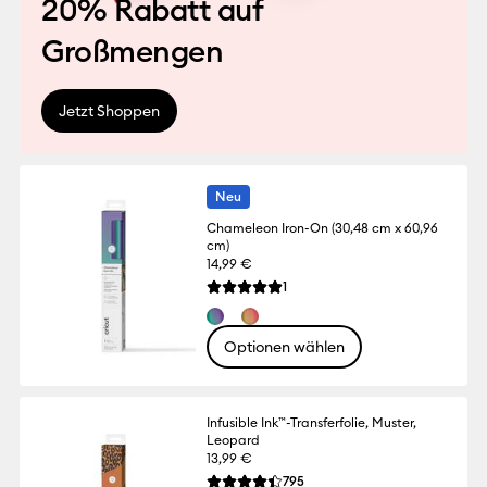
20% Rabatt auf
Großmengen
Jetzt Shoppen
Neu
Chameleon Iron-On (30,48 cm x 60,96
cm)
14,99 €
Reviews
1
Die durchschnittliche Bewertung für dies
Optionen wählen
Infusible Ink™-Transferfolie, Muster,
Leopard
13,99 €
Reviews
795
Die durchschnittliche Bewertung für dies