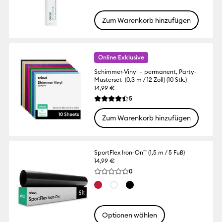
Zum Warenkorb hinzufügen
Online Exklusive
Schimmer-Vinyl – permanent, Party-
Musterset (0,3 m / 12 Zoll) (10 Stk.)
14,99 €
Reviews
5
Die durchschnittliche Bewertung für dies
Zum Warenkorb hinzufügen
SportFlex Iron-On™ (1,5 m / 5 Fuß)
14,99 €
Reviews
0
Die durchschnittliche Bewertung für dies
Optionen wählen