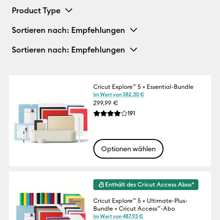
Product Type
Sortieren nach
: Empfehlungen
Sortieren nach
: Empfehlungen
Cricut Explore™ 5 + Essential-Bundle
Im Wert von 382,30 €
299,99 €
Reviews
191
Die durchschnittliche Bewertung für dies
Optionen wählen
Enthält des Cricut Access Abos*
Cricut Explore™ 5 + Ultimate-Plus-
Bundle + Cricut Access™-Abo
Im Wert von 487,93 €