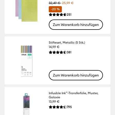
32,49 €
25,99 €
-20 %
Reviews
251
Die durchschnittliche Bewertung für dies
Zum Warenkorb hinzufügen
Stifteset, Metallic (5 Stk.)
14,99 €
Reviews
381
Die durchschnittliche Bewertung für dies
Zum Warenkorb hinzufügen
Infusible Ink™-Transferfolie, Muster,
Galaxie
13,99 €
Reviews
795
Die durchschnittliche Bewertung für dies