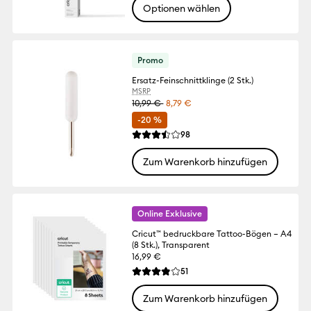
Optionen wählen
Promo
Ersatz-Feinschnittklinge (2 Stk.)
MSRP
10,99 €
8,79 €
-20 %
Reviews
98
Die durchschnittliche Bewertung für dies
Zum Warenkorb hinzufügen
Online Exklusive
Cricut™ bedruckbare Tattoo-Bögen – A4
(8 Stk.), Transparent
16,99 €
Reviews
51
Die durchschnittliche Bewertung für dies
Zum Warenkorb hinzufügen