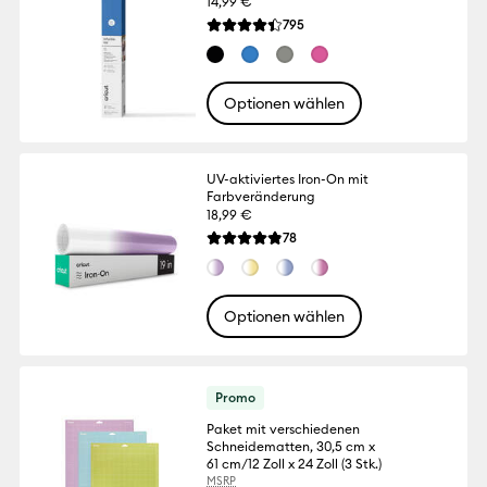
14,99 €
Reviews
795
Die durchschnittliche Bewertung für dies
Optionen wählen
UV-aktiviertes Iron-On mit
Farbveränderung
18,99 €
Reviews
78
Die durchschnittliche Bewertung für dies
Optionen wählen
Promo
Paket mit verschiedenen
Schneidematten, 30,5 cm x
61 cm/12 Zoll x 24 Zoll (3 Stk.)
MSRP