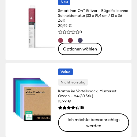
Neu
Smart Iron-On™ Glitzer – Bügelfolie ohne
Schneidematte (33 x 91,4 cm / 13 x 36
Zoll)
20,99 €
Reviews
0
Die durchschnittliche Bewertung für dies
Optionen wählen
Value
Nicht vorrätig
Karton im Vorteilspack, Musterset
Ozean – A4 (80 Stk.)
13,99 €
Reviews
115
Die durchschnittliche Bewertung für dies
Ich möchte benachrichtigt
werden