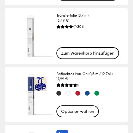
Transferfolie (3,7 m)
16,49 €
Reviews
306
Die durchschnittliche Bewertung für dies
Zum Warenkorb hinzufügen
Beflocktes Iron-On (0,5 m / 19 Zoll)
17,99 €
Reviews
5
Die durchschnittliche Bewertung für dies
Optionen wählen