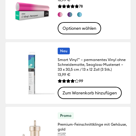
Reviews
78
Die durchschnittliche Bewertung für dies
Optionen wählen
Neu
Smart Vinyl™ – permanentes Vinyl ohne
Schneidematte, Seaglass-Musterset –
33 x 30,5 cm / 13 x 12 Zoll (3 Stk.)
13,99 €
Reviews
99
Die durchschnittliche Bewertung für dies
Zum Warenkorb hinzufügen
Promo
Premium-Feinschnittklinge mit Gehäuse,
gold
MSRP