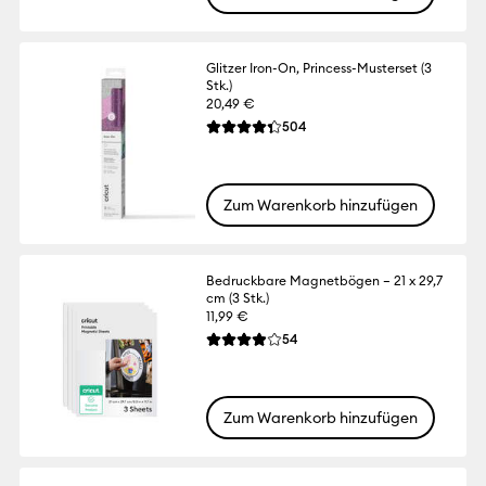
Glitzer Iron-On, Princess-Musterset (3
Stk.)
20,49 €
Reviews
504
Die durchschnittliche Bewertung für dies
Zum Warenkorb hinzufügen
Bedruckbare Magnetbögen – 21 x 29,7
cm (3 Stk.)
11,99 €
Reviews
54
Die durchschnittliche Bewertung für dies
Zum Warenkorb hinzufügen