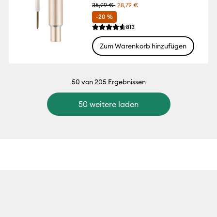
35,99 €
28,79 €
-20 %
Reviews
813
Die durchschnittliche Bewertung für dies
Zum Warenkorb hinzufügen
50
von 205 Ergebnissen
50 weitere laden