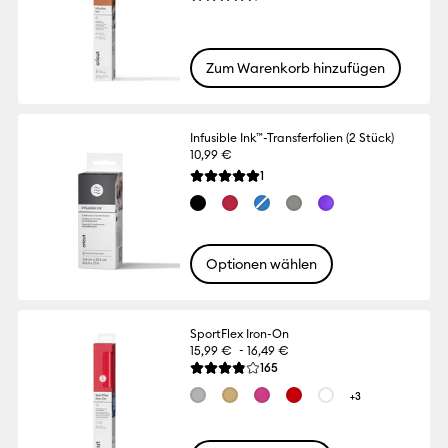
Zum Warenkorb hinzufügen
Infusible Ink™-Transferfolien (2 Stück)
10,99 €
Reviews
1
Die durchschnittliche Bewertung für dies
Optionen wählen
SportFlex Iron-On
-
15,99 €
16,49 €
Reviews
165
Die durchschnittliche Bewertung für dies
+3