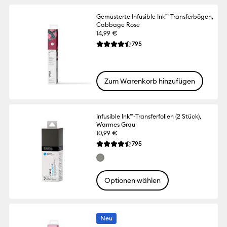
Gemusterte Infusible Ink™ Transferbögen,
Cabbage Rose
14,99 €
Reviews
795
Die durchschnittliche Bewertung für dies
Zum Warenkorb hinzufügen
Infusible Ink™-Transferfolien (2 Stück),
Warmes Grau
10,99 €
Reviews
795
Die durchschnittliche Bewertung für dies
Optionen wählen
Neu