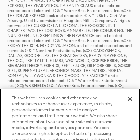
NATIONAL LAMPOON'S CHRISTMAS VACATION, THE POLAR
EXPRESS, THE YEAR WITHOUT A SANTA CLAUS and all related
characters and elements © & ™ Warner Bros. Entertainment Inc. (sXX);
THE POLAR EXPRESS book and characters © & ™ 1985 by Chris Van
Allsburg. Used by permission of Houghton Mifflin Company. All rights
reserved.; THE CURSE OF LA LLORONA, THE EXORCIST, IT, IT
CHAPTER TWO, THE LOST BOYS, ANNABELLE, THE CONJURING, THE
NUN, GREMLINS, GREMLINS 2: THE NEW BATCH and all related
characters and elements © & ™ Warner Bros. Entertainment Inc. (sXX);
FRIDAY THE 13TH, FREDDY VS. JASON, and all related characters and
elements © & ™ New Line Productions, Inc. (sXX); CADDYSHACK,
DALLAS, GOODFELLAS, THE GREAT GATSBY, READY PLAYER ONE,
THE O.C., PRETTY LITTLE LIARS, WESTWORLD, CORPSE BRIDE, THE
BIG BANG THEORY, FRIENDS, BEETLEJUICE, GILMORE GIRLS, GOSSIP
GIRL, SUPERNATURAL, VERONICA MARS, THE MATRIX, MORTAL
KOMBAT, WILLY WONKA & THE CHOCOLATE FACTORY and all
related characters and elements © & ™ Warner Bros. Entertainment
Inc. (sXX); WB SHIELD: © & ™ Warner Bros. Entertainment Inc. (sXX);
HOUSE OF THE DRAGON, GAME OF THRONES, and all related
characters and elements © & ™ Home Box Office, Inc. (sXX); CHILLING
This website uses cookies and other tracking
ADVENTURES OF SABRINA, RIVERDALE © & ™ Warner Bros.
technologies to enhance user experience, to display
Entertainment Inc. Archie Comics and all related characters and
personalized advertisements and to analyze
elements © & ™ Archie Comic Publications, Inc. Used with permission.
(sXX); SEINFELD and all related characters and elements © & ™ Castle
performance and traffic on our website. We also share
Rock Entertainment. (sXX); TED LASSO © & ™ Warner Bros.
information about your use of our site with our social
Entertainment Inc. & Universal Television LLC (sXX); THE HOBBIT: AN
media, advertising and analytics partners. You can
UNEXPECTED JOURNEY, THE HOBBIT: THE DESOLATION OF SMAUG,
exercise your rights to opt-out of sale of processing
THE HOBBIT: THE BATTLE OF THE FIVE ARMIES, THE LORD OF THE
personal data for targeted advertising by clicking the