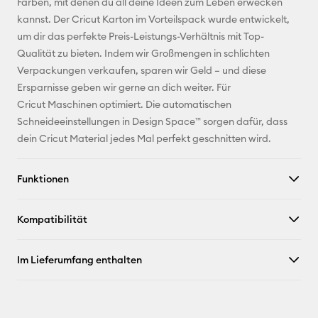
Farben, mit denen du all deine Ideen zum Leben erwecken
kannst. Der Cricut Karton im Vorteilspack wurde entwickelt,
Facebook
um dir das perfekte Preis-Leistungs-Verhältnis mit Top-
Qualität zu bieten. Indem wir Großmengen in schlichten
X
Verpackungen verkaufen, sparen wir Geld – und diese
Ersparnisse geben wir gerne an dich weiter. Für
Cricut Maschinen optimiert. Die automatischen
Schneideeinstellungen in Design Space™ sorgen dafür, dass
dein Cricut Material jedes Mal perfekt geschnitten wird.
Funktionen
Kompatibilität
Im Lieferumfang enthalten