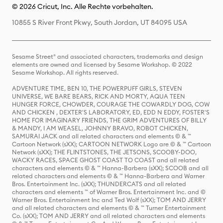
© 2026 Cricut, Inc. Alle Rechte vorbehalten.
10855 S River Front Pkwy, South Jordan, UT 84095 USA
Sesame Street® and associated characters, trademarks and design
elements are owned and licensed by Sesame Workshop. © 2022
Sesame Workshop. All rights reserved.
ADVENTURE TIME, BEN 10, THE POWERPUFF GIRLS, STEVEN
UNIVERSE, WE BARE BEARS, RICK AND MORTY, AQUA TEEN
HUNGER FORCE, CHOWDER, COURAGE THE COWARDLY DOG, COW
AND CHICKEN , DEXTER'S LABORATORY, ED, EDD N EDDY, FOSTER'S
HOME FOR IMAGINARY FRIENDS, THE GRIM ADVENTURES OF BILLY
& MANDY, I AM WEASEL, JOHNNY BRAVO, ROBOT CHICKEN,
SAMURAI JACK and all related characters and elements © & ™
Cartoon Network (sXX); CARTOON NETWORK Logo are © & ™ Cartoon
Network (sXX); THE FLINTSTONES, THE JETSONS, SCOOBY-DOO,
WACKY RACES, SPACE GHOST COAST TO COAST and all related
characters and elements © & ™ Hanna-Barbera (sXX); SCOOB and all
related characters and elements © & ™ Hanna-Barbera and Warner
Bros. Entertainment Inc. (sXX); THUNDERCATS and all related
characters and elements ™ of Warner Bros. Entertainment Inc. and ©
Warner Bros. Entertainment Inc and Ted Wolf (sXX); TOM AND JERRY
and all related characters and elements © & ™ Turner Entertainment
Co. (sXX); TOM AND JERRY and all related characters and elements