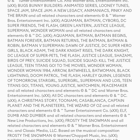
© & ™ Turner Entertainment Co. And Warner Bros. Entertainment Inc.
(sXX); BUGS BUNNY BUILDERS: ANIMATED SERIES, LOONEY TUNES,
SPACE JAM, SPACE JAM: A NEW LEGACY, ANIMANIACS, PINKY AND
THE BRAIN and all related characters and elements © & ™ Warner
Bros. Entertainment Inc. (sXX); AQUAMAN, BATMAN, CYBORG, DC
SUPER FRIENDS, THE FLASH, GREEN LANTERN, JUSTICE LEAGUE,
SUPERMAN, WONDER WOMAN and all related characters and
elements © & ™ DC. (sXX); AQUAMAN, BATMAN, BATMAN BEGINS,
BATMAN FOREVER, BATMAN RETURNS, THE BATMAN, BATMAN &
ROBIN, BATMAN V SUPERMAN: DAWN OF JUSTICE, DC SUPER HERO
GIRLS, BLACK ADAM, THE DARK KNIGHT RISES, THE DARK KNIGHT,
DC LEAGUE OF SUPER-PETS, THE FLASH, JUSTICE LEAGUE, SHAZAM!,
BIRDS OF PREY, SUICIDE SQUAD, SUICIDE SQUAD: KILL THE JUSTICE
LEAGUE, TEEN TITANS GO! TO THE MOVIES, WONDER WOMAN,
WONDER WOMAN 1984, ARROW, BATWHEELS, BATWOMAN, BLACK
LIGHTNING, DOOM PATROL, THE FLASH, HARLEY QUINN, LEGENDS
OF TOMORROW, STARGIRL, SUPERGIRL, SUPERMAN AND LOIS, TEEN
TITANS GO!, TITANS, YOUNG JUSTICE, WATCHMEN, PEACEMAKER
and all related characters and elements © & ™ DC and Warner Bros.
Entertainment Inc. (sXX); All DC characters and elements © & ™ DC.
(sXX); A CHRISTMAS STORY, TOONAMI, CASABLANCA, CAPTAIN
PLANET AND THE PLANETEERS, THE WIZARD OF OZ and all related
characters and elements © & ™ Turner Entertainment Co. (sXX); ELF,
DUMB AND DUMBER and all related characters and elements © & ™
New Line Productions, Inc. (sXX); FROSTY THE SNOWMAN and all
related characters and elements © & ™ Warner Bros. Entertainment
Inc. and Classic Media, LLC. Based on the musical composition
FROSTY THE SNOWMAN © Warner/Chappell Music, Inc. (sXX);