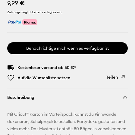
9,99 €
Zahlungsmöglichkeiten verfügbar mit:
Benachrichtige mich wenn es verfügbar ist
Kostenloser versand ab 50 €*
Teilen
Auf die Wunschliste setzen
Link
Beschreibung
kopieren
E-Mail-
Mit Cricut™ Karton im Vorteilspack kannst du Pinnwände
Adresse
dekorieren, Schulprojekte erstellen, Partydeko gestalten und
vieles mehr. Das Musterset enthält 80 Bögen in verschiedenen
Pinterest