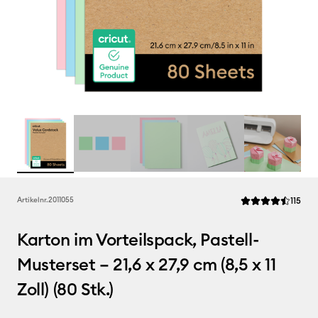
Rev
Artikelnr.
2011055
115
Die durchschnittl
Karton im Vorteilspack, Pastell-
Musterset – 21,6 x 27,9 cm (8,5 x 11
Zoll) (80 Stk.)