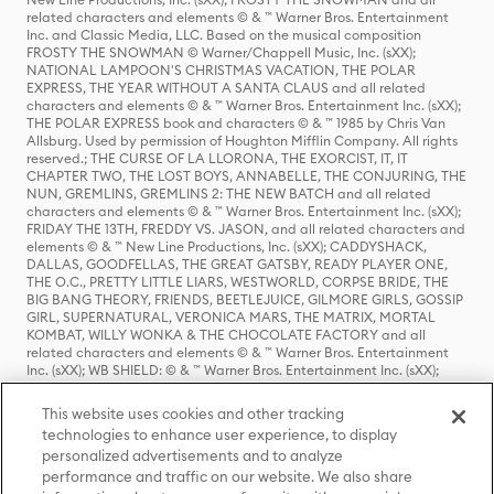
related characters and elements © & ™ Warner Bros. Entertainment
Inc. and Classic Media, LLC. Based on the musical composition
FROSTY THE SNOWMAN © Warner/Chappell Music, Inc. (sXX);
NATIONAL LAMPOON'S CHRISTMAS VACATION, THE POLAR
EXPRESS, THE YEAR WITHOUT A SANTA CLAUS and all related
characters and elements © & ™ Warner Bros. Entertainment Inc. (sXX);
THE POLAR EXPRESS book and characters © & ™ 1985 by Chris Van
Allsburg. Used by permission of Houghton Mifflin Company. All rights
reserved.; THE CURSE OF LA LLORONA, THE EXORCIST, IT, IT
CHAPTER TWO, THE LOST BOYS, ANNABELLE, THE CONJURING, THE
NUN, GREMLINS, GREMLINS 2: THE NEW BATCH and all related
characters and elements © & ™ Warner Bros. Entertainment Inc. (sXX);
FRIDAY THE 13TH, FREDDY VS. JASON, and all related characters and
elements © & ™ New Line Productions, Inc. (sXX); CADDYSHACK,
DALLAS, GOODFELLAS, THE GREAT GATSBY, READY PLAYER ONE,
THE O.C., PRETTY LITTLE LIARS, WESTWORLD, CORPSE BRIDE, THE
BIG BANG THEORY, FRIENDS, BEETLEJUICE, GILMORE GIRLS, GOSSIP
GIRL, SUPERNATURAL, VERONICA MARS, THE MATRIX, MORTAL
KOMBAT, WILLY WONKA & THE CHOCOLATE FACTORY and all
related characters and elements © & ™ Warner Bros. Entertainment
Inc. (sXX); WB SHIELD: © & ™ Warner Bros. Entertainment Inc. (sXX);
HOUSE OF THE DRAGON, GAME OF THRONES, and all related
characters and elements © & ™ Home Box Office, Inc. (sXX); CHILLING
This website uses cookies and other tracking
ADVENTURES OF SABRINA, RIVERDALE © & ™ Warner Bros.
technologies to enhance user experience, to display
Entertainment Inc. Archie Comics and all related characters and
personalized advertisements and to analyze
elements © & ™ Archie Comic Publications, Inc. Used with permission.
(sXX); SEINFELD and all related characters and elements © & ™ Castle
performance and traffic on our website. We also share
Rock Entertainment. (sXX); TED LASSO © & ™ Warner Bros.