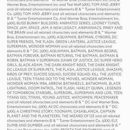
Warner Bros. Entertainment Inc and Ted Wolf (sXX); TOM AND JERRY
and all related characters and elements © & ™ Turner Entertainment
Co. (sXX); TOM AND JERRY and all related characters and elements
© & ™ Turner Entertainment Co. And Warner Bros. Entertainment Inc.
(sXX); BUGS BUNNY BUILDERS: ANIMATED SERIES, LOONEY TUNES,
SPACE JAM, SPACE JAM: A NEW LEGACY, ANIMANIACS, PINKY AND
THE BRAIN and all related characters and elements © & ™ Warner
Bros. Entertainment Inc. (sXX); AQUAMAN, BATMAN, CYBORG, DC
SUPER FRIENDS, THE FLASH, GREEN LANTERN, JUSTICE LEAGUE,
SUPERMAN, WONDER WOMAN and all related characters and
elements © & ™ DC. (sXX); AQUAMAN, BATMAN, BATMAN BEGINS,
BATMAN FOREVER, BATMAN RETURNS, THE BATMAN, BATMAN &
ROBIN, BATMAN V SUPERMAN: DAWN OF JUSTICE, DC SUPER HERO
GIRLS, BLACK ADAM, THE DARK KNIGHT RISES, THE DARK KNIGHT,
DC LEAGUE OF SUPER-PETS, THE FLASH, JUSTICE LEAGUE, SHAZAM!,
BIRDS OF PREY, SUICIDE SQUAD, SUICIDE SQUAD: KILL THE JUSTICE
LEAGUE, TEEN TITANS GO! TO THE MOVIES, WONDER WOMAN,
WONDER WOMAN 1984, ARROW, BATWHEELS, BATWOMAN, BLACK
LIGHTNING, DOOM PATROL, THE FLASH, HARLEY QUINN, LEGENDS
OF TOMORROW, STARGIRL, SUPERGIRL, SUPERMAN AND LOIS, TEEN
TITANS GO!, TITANS, YOUNG JUSTICE, WATCHMEN, PEACEMAKER
and all related characters and elements © & ™ DC and Warner Bros.
Entertainment Inc. (sXX); All DC characters and elements © & ™ DC.
(sXX); A CHRISTMAS STORY, TOONAMI, CASABLANCA, CAPTAIN
PLANET AND THE PLANETEERS, THE WIZARD OF OZ and all related
characters and elements © & ™ Turner Entertainment Co. (sXX); ELF,
DUMB AND DUMBER and all related characters and elements © & ™
New Line Productions, Inc. (sXX); FROSTY THE SNOWMAN and all