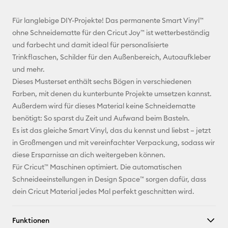
E-Mail-
Für langlebige DIY-Projekte! Das permanente Smart Vinyl™
Adresse
ohne Schneidematte für den Cricut Joy™ ist wetterbeständig
und farbecht und damit ideal für personalisierte
Pinterest
Trinkflaschen, Schilder für den Außenbereich, Autoaufkleber
und mehr.
Facebook
Dieses Musterset enthält sechs Bögen in verschiedenen
Farben, mit denen du kunterbunte Projekte umsetzen kannst.
X
Außerdem wird für dieses Material keine Schneidematte
benötigt: So sparst du Zeit und Aufwand beim Basteln.
Es ist das gleiche Smart Vinyl, das du kennst und liebst – jetzt
in Großmengen und mit vereinfachter Verpackung, sodass wir
diese Ersparnisse an dich weitergeben können.
Für Cricut™ Maschinen optimiert. Die automatischen
Schneideeinstellungen in Design Space™ sorgen dafür, dass
dein Cricut Material jedes Mal perfekt geschnitten wird.
Funktionen