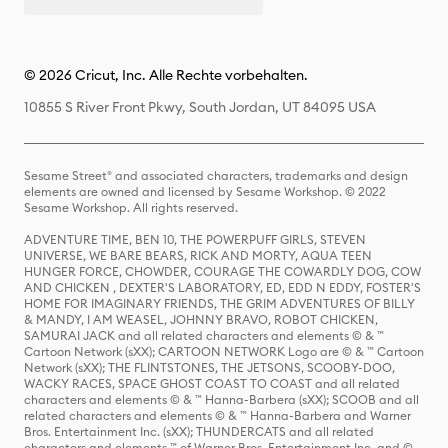
© 2026 Cricut, Inc. Alle Rechte vorbehalten.
10855 S River Front Pkwy, South Jordan, UT 84095 USA
Sesame Street® and associated characters, trademarks and design
elements are owned and licensed by Sesame Workshop. © 2022
Sesame Workshop. All rights reserved.
ADVENTURE TIME, BEN 10, THE POWERPUFF GIRLS, STEVEN
UNIVERSE, WE BARE BEARS, RICK AND MORTY, AQUA TEEN
HUNGER FORCE, CHOWDER, COURAGE THE COWARDLY DOG, COW
AND CHICKEN , DEXTER'S LABORATORY, ED, EDD N EDDY, FOSTER'S
HOME FOR IMAGINARY FRIENDS, THE GRIM ADVENTURES OF BILLY
& MANDY, I AM WEASEL, JOHNNY BRAVO, ROBOT CHICKEN,
SAMURAI JACK and all related characters and elements © & ™
Cartoon Network (sXX); CARTOON NETWORK Logo are © & ™ Cartoon
Network (sXX); THE FLINTSTONES, THE JETSONS, SCOOBY-DOO,
WACKY RACES, SPACE GHOST COAST TO COAST and all related
characters and elements © & ™ Hanna-Barbera (sXX); SCOOB and all
related characters and elements © & ™ Hanna-Barbera and Warner
Bros. Entertainment Inc. (sXX); THUNDERCATS and all related
characters and elements ™ of Warner Bros. Entertainment Inc. and ©