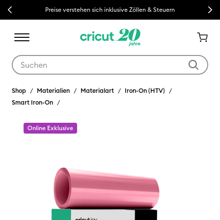
Previous
Next
Preise verstehen sich inklusive Zöllen & Steuern
Verwende die Tab- und Shift+Tab-Tasten, um die Suchergebnisse z
Shop
Materialien
Materialart
Iron-On (HTV)
Smart Iron-On
Online Exklusive