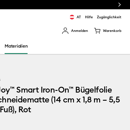
Next
AT
Hilfe
Zugänglichkeit
Anmelden
Warenkorb
rgebnisse zu navigieren.
Materialien
6
Joy™ Smart Iron-On™ Bügelfolie
hneidematte (14 cm x 1,8 m – 5,5
 Fuß), Rot