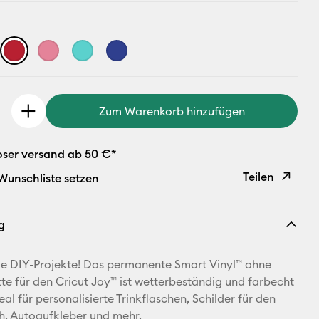
Zum Warenkorb hinzufügen
oser versand ab 50 €*
Teilen
 Wunschliste setzen
Link
g
kopieren
E-Mail-
ge DIY-Projekte! Das permanente Smart Vinyl™ ohne
Adresse
e für den Cricut Joy™ ist wetterbeständig und farbecht
al für personalisierte Trinkflaschen, Schilder für den
Pinterest
h, Autoaufkleber und mehr.