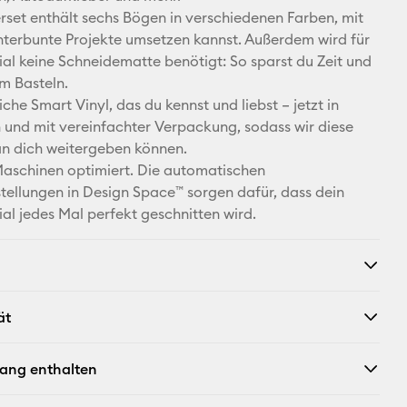
rset enthält sechs Bögen in verschiedenen Farben, mit
Facebook
terbunte Projekte umsetzen kannst. Außerdem wird für
ial keine Schneidematte benötigt: So sparst du Zeit und
X
m Basteln.
eiche Smart Vinyl, das du kennst und liebst – jetzt in
nd mit vereinfachter Verpackung, sodass wir diese
an dich weitergeben können.
Maschinen optimiert. Die automatischen
tellungen in Design Space™ sorgen dafür, dass dein
ial jedes Mal perfekt geschnitten wird.
ät
fang enthalten