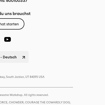
ns:
800100337
u uns brauchst
hat starten
 - Deutsch
 Pkwy, South Jordan, UT 84095 USA
same Workshop. All rights reserved.
R FORCE, CHOWDER, COURAGE THE COWARDLY DOG,