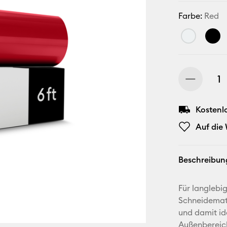
Farbe:
Red
Kostenl
Auf die
Beschreibun
Für langlebi
Schneidematt
und damit ide
Außenbereic