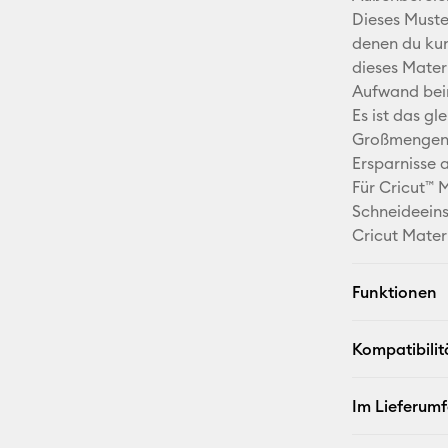
Dieses Muste
denen du kun
dieses Mater
Aufwand bei
Es ist das gl
Großmengen u
Ersparnisse 
Für Cricut™ 
Schneideeins
Cricut Mater
Funktionen
Kompatibilit
Im Lieferum