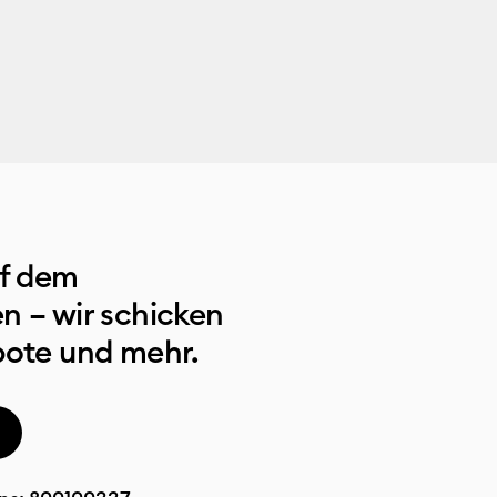
uf dem
n – wir schicken
bote und mehr.