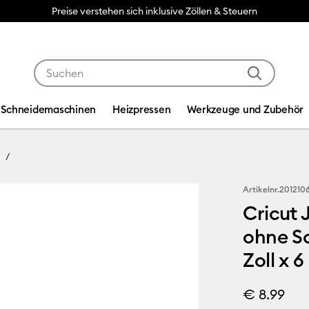
Preise verstehen sich inklusive Zöllen & Steuern
Verwende die Tab- und Shift+Tab-Tasten, um die Suche
Schneidemaschinen
Heizpressen
Werkzeuge und Zubehör
Artikelnr.
201210
Cricut 
ohne Sc
Zoll x 6
€ 8.99