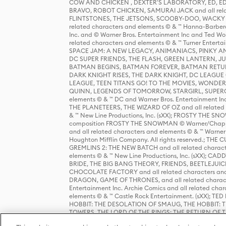
COW AND CHICKEN , DEXTER'S LABORATORY, ED, ED
BRAVO, ROBOT CHICKEN, SAMURAI JACK and all relat
FLINTSTONES, THE JETSONS, SCOOBY-DOO, WACKY RAC
related characters and elements © & ™ Hanna-Barbera
Inc. and © Warner Bros. Entertainment Inc and Ted Wo
related characters and elements © & ™ Turner Ente
SPACE JAM: A NEW LEGACY, ANIMANIACS, PINKY AND T
DC SUPER FRIENDS, THE FLASH, GREEN LANTERN, JU
BATMAN BEGINS, BATMAN FOREVER, BATMAN RETUR
DARK KNIGHT RISES, THE DARK KNIGHT, DC LEAGUE O
LEAGUE, TEEN TITANS GO! TO THE MOVIES, WOND
QUINN, LEGENDS OF TOMORROW, STARGIRL, SUPERGIR
elements © & ™ DC and Warner Bros. Entertainment 
THE PLANETEERS, THE WIZARD OF OZ and all related c
& ™ New Line Productions, Inc. (sXX); FROSTY THE SNO
composition FROSTY THE SNOWMAN © Warner/Chapp
and all related characters and elements © & ™ Warner
Houghton Mifflin Company. All rights reserved.; 
GREMLINS 2: THE NEW BATCH and all related character
elements © & ™ New Line Productions, Inc. (sXX);
BRIDE, THE BIG BANG THEORY, FRIENDS, BEETLEJUI
CHOCOLATE FACTORY and all related characters and el
DRAGON, GAME OF THRONES, and all related characte
Entertainment Inc. Archie Comics and all related char
elements © & ™ Castle Rock Entertainment. (sXX); TE
HOBBIT: THE DESOLATION OF SMAUG, THE HOBBIT: TH
TOWERS, THE LORD OF THE RINGS: THE RETURN OF THE 
Enterprises under license to New Line Productions, In