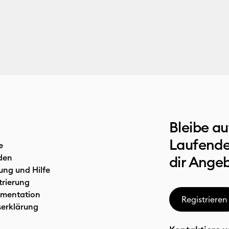
Bleibe a
Laufende
e
den
dir Ange
ung und Hilfe
trierung
mentation
Registrieren
serklärung