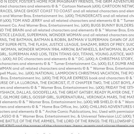
D N EDDY, FOSTER'S HOME FOR IMAGINARY FRIENDS, THE GRIM ADVENTURE
ed characters and elements © & ™ Cartoon Network (sXX); CARTOON NETWOR
ES, SPACE GHOST COAST TO COAST and all related characters and elemen
 and Warner Bros. Entertainment Inc. (sXX); THUNDERCATS and all related cha
lf (sXX); TOM AND JERRY and all related characters and elements © & ™ Turne
rtainment Co. And Warner Bros. Entertainment Inc. (sXX); BUGS BUNNY BUIL
HE BRAIN and all related characters and elements © & ™ Warner Bros. En
STICE LEAGUE, SUPERMAN, WONDER WOMAN and all related characters and
NS, THE BATMAN, BATMAN & ROBIN, BATMAN V SUPERMAN: DAWN OF JUST
F SUPER-PETS, THE FLASH, JUSTICE LEAGUE, SHAZAM!, BIRDS OF PREY, SUI
ER WOMAN, WONDER WOMAN 1984, ARROW, BATWHEELS, BATWOMAN, BLACK
L, SUPERMAN AND LOIS, TEEN TITANS GO!, TITANS, YOUNG JUSTICE, WATC
Inc. (sXX); All DC characters and elements © & ™ DC. (sXX); A CHRISTMAS
haracters and elements © & ™ Turner Entertainment Co. (sXX); ELF, DUMB AN
WMAN and all related characters and elements © & ™ Warner Bros. Entertainme
ell Music, Inc. (sXX); NATIONAL LAMPOON'S CHRISTMAS VACATION, THE 
 Bros. Entertainment Inc. (sXX); THE POLAR EXPRESS book and characters © & ™ 
THE CURSE OF LA LLORONA, THE EXORCIST, IT, IT CHAPTER TWO, THE LOST BO
s and elements © & ™ Warner Bros. Entertainment Inc. (sXX); FRIDAY THE 13T
 CADDYSHACK, DALLAS, GOODFELLAS, THE GREAT GATSBY, READY PLAYER ONE, 
CE, GILMORE GIRLS, GOSSIP GIRL, SUPERNATURAL, VERONICA MARS, THE M
ements © & ™ Warner Bros. Entertainment Inc. (sXX); WB SHIELD: © & ™ Warne
rs and elements © & ™ Home Box Office, Inc. (sXX); CHILLING ADVENTURES 
acters and elements © & ™ Archie Comic Publications, Inc. Used with permission
D LASSO © & ™ Warner Bros. Entertainment Inc. & Universal Television LLC (
E BATTLE OF THE FIVE ARMIES, THE LORD OF THE RINGS: THE FELLOWSHIP O
KING and the names of the characters, items, events and places therein ar
c. (sXX), © Warner Bros. Entertainment Inc. All rights reserved; WHERE THE WIL