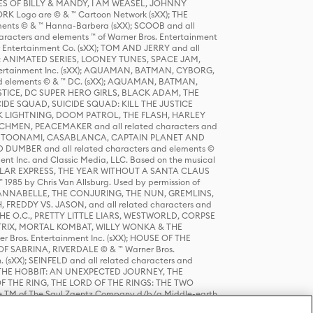
S OF BILLY & MANDY, I AM WEASEL, JOHNNY
K Logo are © & ™ Cartoon Network (sXX); THE
ts © & ™ Hanna-Barbera (sXX); SCOOB and all
racters and elements ™ of Warner Bros. Entertainment
r Entertainment Co. (sXX); TOM AND JERRY and all
DERS: ANIMATED SERIES, LOONEY TUNES, SPACE JAM,
tertainment Inc. (sXX); AQUAMAN, BATMAN, CYBORG,
 elements © & ™ DC. (sXX); AQUAMAN, BATMAN,
ICE, DC SUPER HERO GIRLS, BLACK ADAM, THE
CIDE SQUAD, SUICIDE SQUAD: KILL THE JUSTICE
 LIGHTNING, DOOM PATROL, THE FLASH, HARLEY
HMEN, PEACEMAKER and all related characters and
 STORY, TOONAMI, CASABLANCA, CAPTAIN PLANET AND
D DUMBER and all related characters and elements ©
nt Inc. and Classic Media, LLC. Based on the musical
POLAR EXPRESS, THE YEAR WITHOUT A SANTA CLAUS
1985 by Chris Van Allsburg. Used by permission of
YS, ANNABELLE, THE CONJURING, THE NUN, GREMLINS,
H, FREDDY VS. JASON, and all related characters and
THE O.C., PRETTY LITTLE LIARS, WESTWORLD, CORPSE
ATRIX, MORTAL KOMBAT, WILLY WONKA & THE
r Bros. Entertainment Inc. (sXX); HOUSE OF THE
OF SABRINA, RIVERDALE © & ™ Warner Bros.
. (sXX); SEINFELD and all related characters and
sXX); THE HOBBIT: AN UNEXPECTED JOURNEY, THE
F THE RING, THE LORD OF THE RINGS: THE TWO
e TM of The Saul Zaentz Company d/b/a Middle-earth
D THINGS ARE and all related characters and elements ©