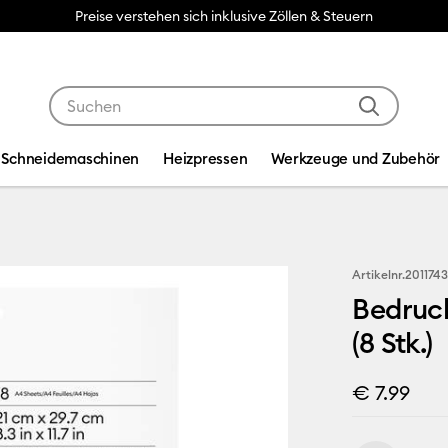
Preise verstehen sich inklusive Zöllen & Steuern
Verwende die Tab- und Shift+Tab-Tasten, um die Suche
Schneidemaschinen
Heizpressen
Werkzeuge und Zubehör
Artikelnr.
201174
Bedruck
(8 Stk.)
€ 7.99