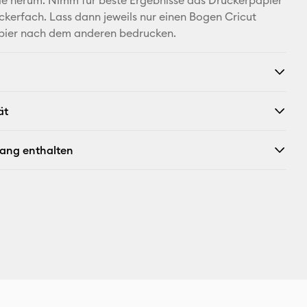
ie herum. Nimm für beste Ergebnisse das Druckerpapier
kerfach. Lass dann jeweils nur einen Bogen Cricut
pier nach dem anderen bedrucken.
ät
fang enthalten