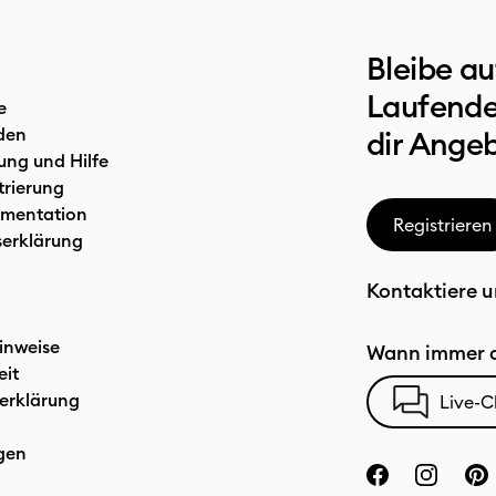
Bleibe a
Laufende
e
den
dir Ange
ung und Hilfe
trierung
mentation
Registrieren
serklärung
Kontaktiere u
inweise
Wann immer d
eit
erklärung
Live-C
gen