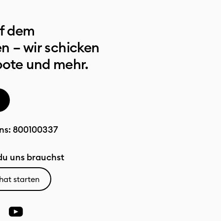
uf dem
n – wir schicken
bote und mehr.
ns:
800100337
u uns brauchst
hat starten