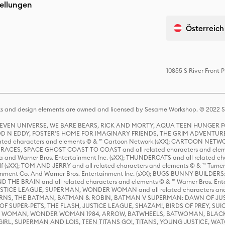
ellungen
Österreich
10855 S River Front
s and design elements are owned and licensed by Sesame Workshop. © 2022 Se
 STEVEN UNIVERSE, WE BARE BEARS, RICK AND MORTY, AQUA TEEN HUNGE
D N EDDY, FOSTER'S HOME FOR IMAGINARY FRIENDS, THE GRIM ADVENTURE
ed characters and elements © & ™ Cartoon Network (sXX); CARTOON NETWOR
ES, SPACE GHOST COAST TO COAST and all related characters and elemen
 and Warner Bros. Entertainment Inc. (sXX); THUNDERCATS and all related cha
lf (sXX); TOM AND JERRY and all related characters and elements © & ™ Turne
rtainment Co. And Warner Bros. Entertainment Inc. (sXX); BUGS BUNNY BUIL
HE BRAIN and all related characters and elements © & ™ Warner Bros. En
STICE LEAGUE, SUPERMAN, WONDER WOMAN and all related characters and
NS, THE BATMAN, BATMAN & ROBIN, BATMAN V SUPERMAN: DAWN OF JUST
F SUPER-PETS, THE FLASH, JUSTICE LEAGUE, SHAZAM!, BIRDS OF PREY, SUI
ER WOMAN, WONDER WOMAN 1984, ARROW, BATWHEELS, BATWOMAN, BLACK
L, SUPERMAN AND LOIS, TEEN TITANS GO!, TITANS, YOUNG JUSTICE, WATC