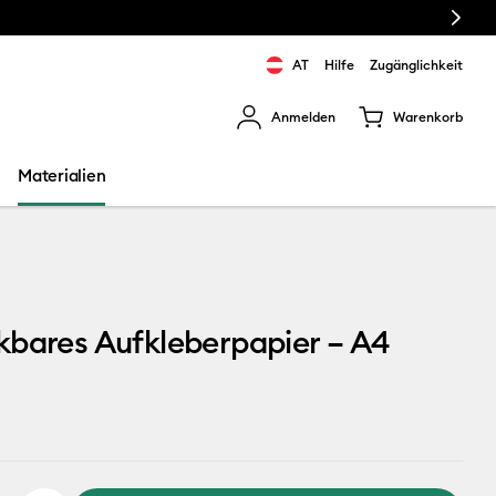
Next
AT
Hilfe
Zugänglichkeit
Anmelden
Warenkorb
rgebnisse zu navigieren.
Materialien
3
bares Aufkleberpapier – A4