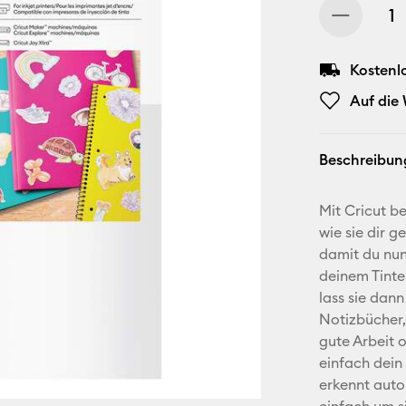
Kostenl
Auf die
Beschreibun
Mit Cricut b
wie sie dir g
damit du nun
deinem Tinte
lass sie dan
Notizbücher,
gute Arbeit 
einfach dein
erkennt auto