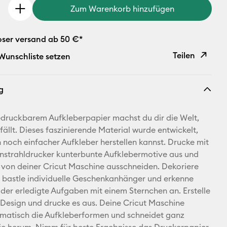
Zum Warenkorb hinzufügen
oser versand ab 50 €*
Teilen
 Wunschliste setzen
Link
g
kopieren
E-Mail-
edruckbarem Aufkleberpapier machst du dir die Welt,
Adresse
efällt. Dieses faszinierende Material wurde entwickelt,
 noch einfacher Aufkleber herstellen kannst. Drucke mit
Pinterest
nstrahldrucker kunterbunte Aufklebermotive aus und
n von deiner Cricut Maschine ausschneiden. Dekoriere
Facebook
 bastle individuelle Geschenkanhänger und erkenne
oder erledigte Aufgaben mit einem Sternchen an. Erstelle
X
 Design und drucke es aus. Deine Cricut Maschine
matisch die Aufkleberformen und schneidet ganz