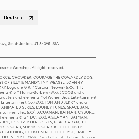
 - Deutsch
 Pkwy, South Jordan, UT 84095 USA
same Workshop. All rights reserved.
R FORCE, CHOWDER, COURAGE THE COWARDLY DOG,
S OF BILLY & MANDY, I AM WEASEL, JOHNNY
K Logo are © & ™ Cartoon Network (sXX); THE
ts © & ™ Hanna-Barbera (sXX); SCOOB and all
racters and elements ™ of Warner Bros. Entertainment
r Entertainment Co. (sXX); TOM AND JERRY and all
DERS: ANIMATED SERIES, LOONEY TUNES, SPACE JAM,
tertainment Inc. (sXX); AQUAMAN, BATMAN, CYBORG,
 elements © & ™ DC. (sXX); AQUAMAN, BATMAN,
ICE, DC SUPER HERO GIRLS, BLACK ADAM, THE
CIDE SQUAD, SUICIDE SQUAD: KILL THE JUSTICE
 LIGHTNING, DOOM PATROL, THE FLASH, HARLEY
HMEN, PEACEMAKER and all related characters and