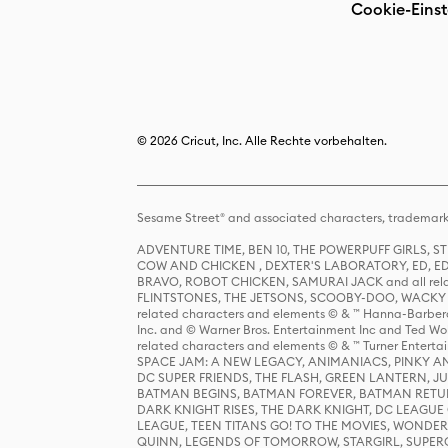
Cookie-Einst
© 2026 Cricut, Inc. Alle Rechte vorbehalten.
Sesame Street® and associated characters, trademark
ADVENTURE TIME, BEN 10, THE POWERPUFF GIRLS,
COW AND CHICKEN , DEXTER'S LABORATORY, ED, ED
BRAVO, ROBOT CHICKEN, SAMURAI JACK and all relat
FLINTSTONES, THE JETSONS, SCOOBY-DOO, WACKY RAC
related characters and elements © & ™ Hanna-Barbera
Inc. and © Warner Bros. Entertainment Inc and Ted Wo
related characters and elements © & ™ Turner Ente
SPACE JAM: A NEW LEGACY, ANIMANIACS, PINKY AND T
DC SUPER FRIENDS, THE FLASH, GREEN LANTERN, JU
BATMAN BEGINS, BATMAN FOREVER, BATMAN RETUR
DARK KNIGHT RISES, THE DARK KNIGHT, DC LEAGUE O
LEAGUE, TEEN TITANS GO! TO THE MOVIES, WOND
QUINN, LEGENDS OF TOMORROW, STARGIRL, SUPERGIR