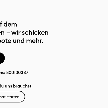
uf dem
n – wir schicken
bote und mehr.
ns:
800100337
u uns brauchst
hat starten