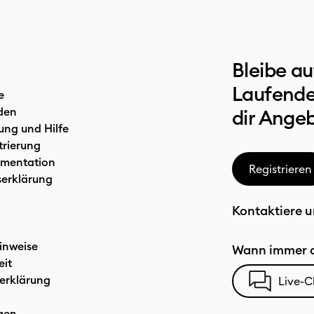
Bleibe a
Laufende
e
den
dir Ange
ung und Hilfe
trierung
mentation
Registrieren
serklärung
Kontaktiere u
inweise
Wann immer d
eit
erklärung
Live-C
gen