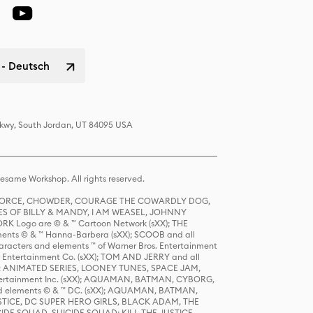
 - Deutsch
 Pkwy, South Jordan, UT 84095 USA
same Workshop. All rights reserved.
R FORCE, CHOWDER, COURAGE THE COWARDLY DOG,
S OF BILLY & MANDY, I AM WEASEL, JOHNNY
K Logo are © & ™ Cartoon Network (sXX); THE
ts © & ™ Hanna-Barbera (sXX); SCOOB and all
racters and elements ™ of Warner Bros. Entertainment
r Entertainment Co. (sXX); TOM AND JERRY and all
DERS: ANIMATED SERIES, LOONEY TUNES, SPACE JAM,
tertainment Inc. (sXX); AQUAMAN, BATMAN, CYBORG,
 elements © & ™ DC. (sXX); AQUAMAN, BATMAN,
ICE, DC SUPER HERO GIRLS, BLACK ADAM, THE
CIDE SQUAD, SUICIDE SQUAD: KILL THE JUSTICE