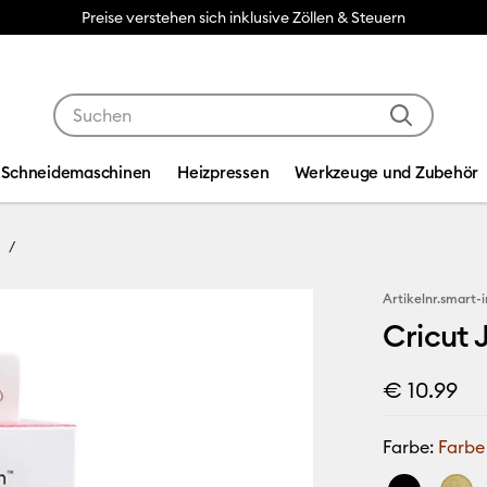
Preise verstehen sich inklusive Zöllen & Steuern
Verwende die Tab- und Shift+Tab-Tasten, um die Suche
Schneidemaschinen
Heizpressen
Werkzeuge und Zubehör
Artikelnr.
smart-i
Cricut 
€ 10.99
Farbe:
Farbe