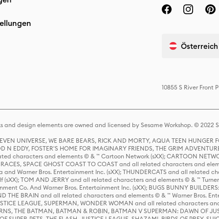
ellungen
Österreich
10855 S River Front
s and design elements are owned and licensed by Sesame Workshop. © 2022 Se
 STEVEN UNIVERSE, WE BARE BEARS, RICK AND MORTY, AQUA TEEN HUNGE
D N EDDY, FOSTER'S HOME FOR IMAGINARY FRIENDS, THE GRIM ADVENTURE
ed characters and elements © & ™ Cartoon Network (sXX); CARTOON NETWOR
ES, SPACE GHOST COAST TO COAST and all related characters and elemen
 and Warner Bros. Entertainment Inc. (sXX); THUNDERCATS and all related cha
lf (sXX); TOM AND JERRY and all related characters and elements © & ™ Turne
rtainment Co. And Warner Bros. Entertainment Inc. (sXX); BUGS BUNNY BUIL
HE BRAIN and all related characters and elements © & ™ Warner Bros. En
STICE LEAGUE, SUPERMAN, WONDER WOMAN and all related characters and
NS, THE BATMAN, BATMAN & ROBIN, BATMAN V SUPERMAN: DAWN OF JUST
F SUPER-PETS, THE FLASH, JUSTICE LEAGUE, SHAZAM!, BIRDS OF PREY, SUI