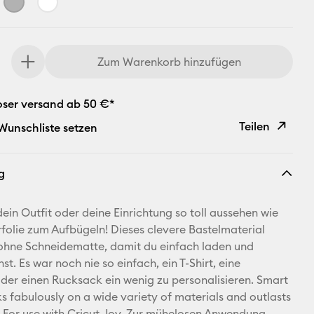
Zum Warenkorb hinzufügen
oser versand ab 50 €*
Teilen
 Wunschliste setzen
Link
g
kopieren
E-Mail-
dein Outfit oder deine Einrichtung so toll aussehen wie
Adresse
rfolie zum Aufbügeln! Dieses clevere Bastelmaterial
 ohne Schneidematte, damit du einfach laden und
Pinterest
st. Es war noch nie so einfach, ein T-Shirt, eine
der einen Rucksack ein wenig zu personalisieren. Smart
Facebook
s fabulously on a wide variety of materials and outlasts
 For use with Cricut Joy. Zur mühelosen Anwendung