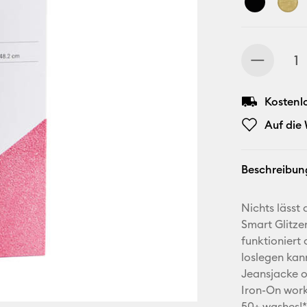
Kostenl
Auf die
Beschreibun
Nichts lässt 
Smart Glitze
funktioniert
loslegen kann
Jeansjacke o
Iron-On work
50+ washes!*