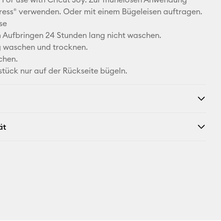
X
ress® verwenden. Oder mit einem Bügeleisen auftragen.
se
Aufbringen 24 Stunden lang nicht waschen.
ig waschen und trocknen.
chen.
stück nur auf der Rückseite bügeln.
ät