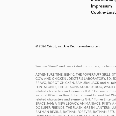
Impressum
Cookie-Einst
© 2026 Cricut, Inc. Alle Rechte vorbehalten.
Sesame Street® and associated characters, trademark
ADVENTURE TIME, BEN 10, THE POWERPUFF GIRLS,
COW AND CHICKEN , DEXTER'S LABORATORY, ED, ED
BRAVO, ROBOT CHICKEN, SAMURAI JACK and all relat
FLINTSTONES, THE JETSONS, SCOOBY-DOO, WACKY RAC
related characters and elements © & ™ Hanna-Barbera
Inc. and © Warner Bros. Entertainment Inc and Ted Wo
related characters and elements © & ™ Turner Ente
SPACE JAM: A NEW LEGACY, ANIMANIACS, PINKY AND T
DC SUPER FRIENDS, THE FLASH, GREEN LANTERN, JU
BATMAN BEGINS, BATMAN FOREVER, BATMAN RETUR
DARK KNIGHT RISES, THE DARK KNIGHT, DC LEAGUE O