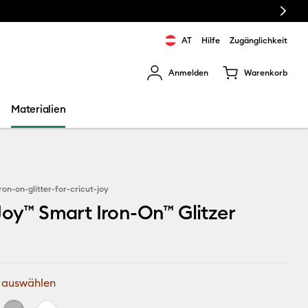
Next
AT
Hilfe
Zugänglichkeit
Anmelden
Warenkorb
rgebnisse zu navigieren.
Materialien
ron-on-glitter-for-cricut-joy
Joy™ Smart Iron-On™ Glitzer
 auswählen