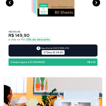
R$ 159,46
R$ 149,90
à vista no PIX
10
% de desconto
Essa oferta ENCERRA EM:
27 Dias
01
:
34
:
24
Compre agora e ECONOMIZE
R$ 9,56