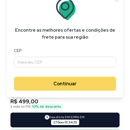
20
%
OFF
Encontre as melhores ofertas e condições de
frete para sua região
CEP
Continuar
R$ 626,95
R$ 499,00
à vista no PIX
10
% de desconto
Essa oferta ENCERRA EM:
27 Dias
01
:
34
:
24