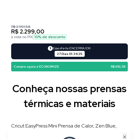
R$ 2.991,58
R$ 2.299,00
à vista no PIX
10
% de desconto
Essa oferta ENCERRA EM:
27 Dias
01
:
34
:
24
Compre agora e ECONOMIZE
R$ 692,58
Conheça nossas prensas
térmicas e materiais
Cricut EasyPress Mini Prensa de Calor, Zen Blue,
220V, 3 Níveis de Temperatura, Placa 8,3 × 5 cm
✕