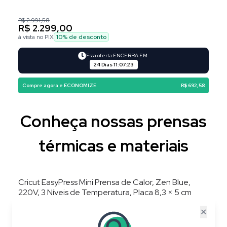
R$ 2.991,58
R$ 2.299,00
à vista no PIX
10
% de desconto
Essa oferta ENCERRA EM:
24 Dias
11
:
07
:
23
Compre agora e ECONOMIZE
R$ 692,58
Conheça nossas prensas
térmicas e materiais
Cricut EasyPress Mini Prensa de Calor, Zen Blue,
220V, 3 Níveis de Temperatura, Placa 8,3 × 5 cm
✕
20
%
OFF