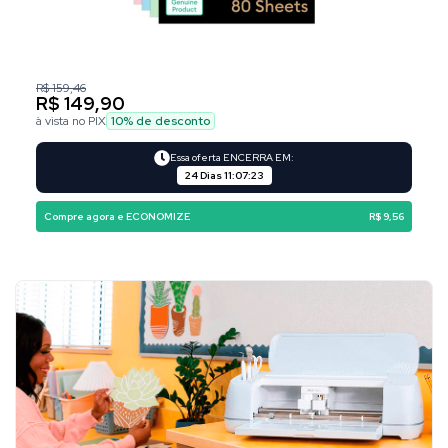
R$ 159,46
R$ 149,90
à vista no PIX
10
% de desconto
Essa oferta ENCERRA EM:
24 Dias
11
:
07
:
23
Compre agora e ECONOMIZE
R$ 9,56