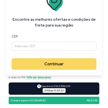
Encontre as melhores ofertas e condições de
frete para sua região
CEP
Continuar
R$ 626,95
R$ 499,00
à vista no PIX
10
% de desconto
Essa oferta ENCERRA EM:
24 Dias
11
:
07
:
23
Compre agora e ECONOMIZE
R$ 127,95