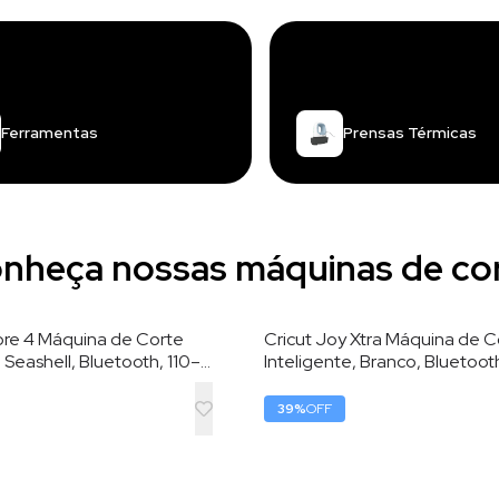
Ferramentas
Prensas Térmicas
nheça nossas máquinas de co
lore 4 Máquina de Corte
Cricut Joy Xtra Máquina de C
, Seashell, Bluetooth, 110–
Inteligente, Branco, Bluetoot
 cm de Largura de Corte
220V, 21,6 cm de Largura de 
39
%
OFF