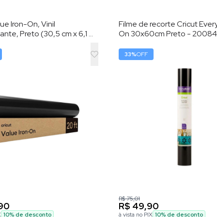
ue Iron-On, Vinil
Filme de recorte Cricut Ever
nte, Preto (30,5 cm x 6,1 m)
On 30x60cm Preto - 2008
nil de Transferência por
33
%
OFF
R$ 75,01
90
R$ 49,90
X
10
% de desconto
à vista no PIX
10
% de desconto