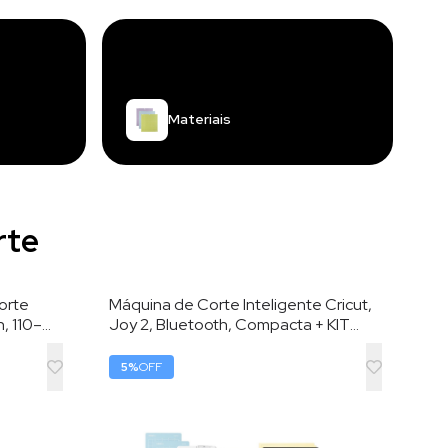
Materiais
rte
orte
Máquina de Corte Inteligente Cricut,
h, 110–
Joy 2, Bluetooth, Compacta + KIT
Corte
DELUXE, Azul
5
%
OFF