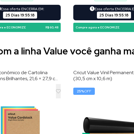
Essa oferta ENCERRA EM:
Essa oferta ENCERRA 
25 Dias
19
:
55
:
16
25 Dias
19
:
55
:
16
ora e ECONOMIZE
R$ 60,48
Compre agora e ECONOMIZE
m a linha Value você ganha m
conômico de Cartolina
Cricut Value Vinil Permanent
ns Brilhantes, 21,6 × 27,9 cm,
(30,5 cm x 10,6 m)
s
25
%
OFF