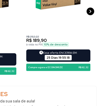
R$ 252,22
R$ 1
R$ 189,90
R$
à vista no PIX
10
% de desconto
à vi
Essa oferta ENCERRA EM:
EM:
25 Dias
19
:
55
:
16
Compre agora e ECONOMIZE
R$ 62,32
Co
R$ 62,32
ES
da sua sala de aula!