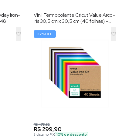
yday Iron-
Vinil Termocolante Cricut Value Arco-
448
Irís 30,5 cm x 30,5 cm (40 folhas) –
HTV (vinil de transferência por calor)
37
%
OFF
R$ 473,62
R$ 299,90
à vista no PIX
10
% de desconto