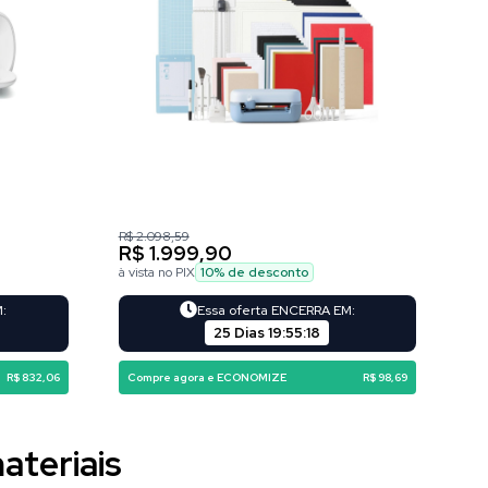
R$ 2.098,59
R$ 1.999,90
à vista no PIX
10
% de desconto
M:
Essa oferta ENCERRA EM:
25 Dias
19
:
55
:
16
R$ 832,06
Compre agora e ECONOMIZE
R$ 98,69
ateriais