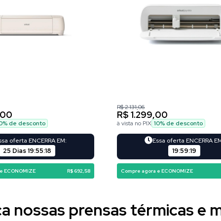
R$ 2.131,06
,00
R$ 1.299,00
0
% de desconto
à vista no PIX
10
% de desconto
ssa oferta ENCERRA EM:
Essa oferta ENCERRA E
25 Dias
19
:
55
:
16
19
:
59
:
17
 e ECONOMIZE
R$ 692,58
Compre agora e ECONOMIZE
 nossas prensas térmicas e m