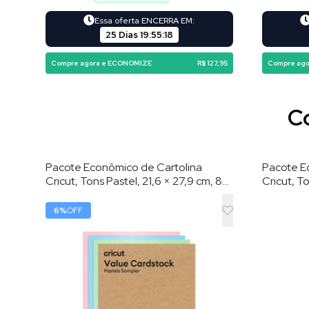
Essa oferta ENCERRA EM:
25 Dias
19
:
55
:
16
Compre agora e ECONOMIZE
R$ 127,95
Compre ag
Co
Pacote Econômico de Cartolina
Pacote E
Cricut, Tons Pastel, 21,6 × 27,9 cm, 80
Cricut, To
Folhas
80 Folha
6
%
OFF