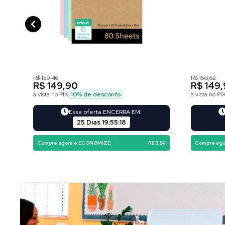
R$ 159,46
R$ 150,62
R$ 149,90
R$ 149
à vista no PIX
10
% de desconto
à vista no PI
Essa oferta ENCERRA EM:
25 Dias
19
:
55
:
16
Compre agora e ECONOMIZE
R$ 9,56
Compre ag