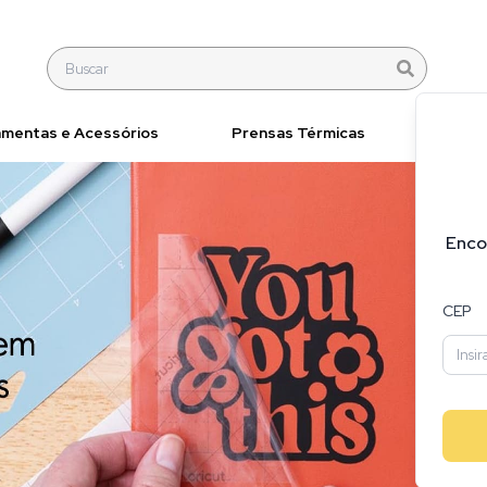
amentas e Acessórios
Prensas Térmicas
Materi
Enco
CEP