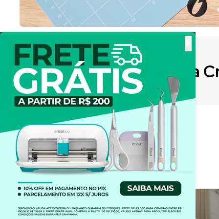
×
O que é a C