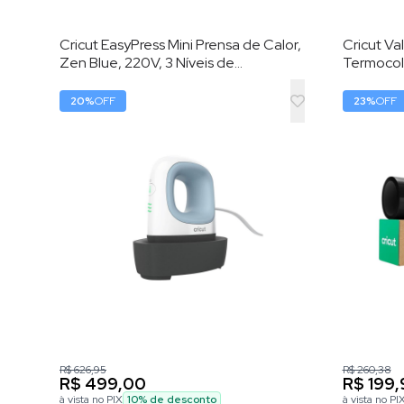
Cricut EasyPress Mini Prensa de Calor,
Cricut Val
Zen Blue, 220V, 3 Níveis de
Termocola
Temperatura, Placa 8,3 × 5 cm
– HTV (Vi
Calor)
20
%
OFF
23
%
OFF
R$ 626,95
R$ 260,38
R$ 499,00
R$ 199,
à vista no PIX
10
% de desconto
à vista no PI