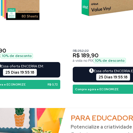
,90
R$ 252,22
R$ 189,90
X
10
% de desconto
à vista no PIX
10
% de desconto
Essa oferta ENCERRA EM:
Essa oferta ENCERRA 
25 Dias
19
:
55
:
16
25 Dias
19
:
55
:
16
ora e ECONOMIZE
R$ 0,72
Compre agora e ECONOMIZE
PARA EDUCADOR
Potencialize a criatividade 