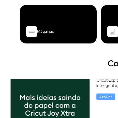
Máquinas
Co
Cricut Exp
Inteligente
220V, 30,5
23
%
OFF