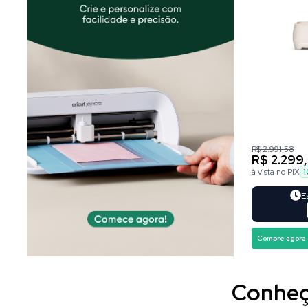
R$ 2.991,58
R$ 2.299
à vista no PIX
1
E
Compre agora
Conheça