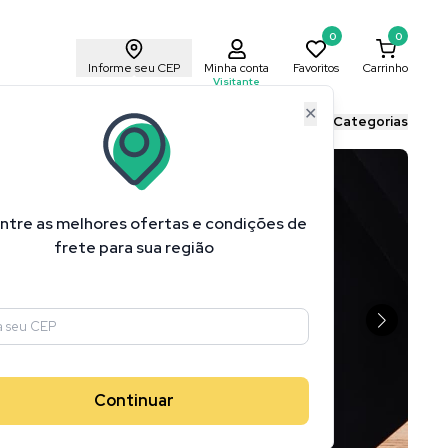
0
0
Informe seu CEP
Minha conta
Favoritos
Carrinho
Visitante
✕
ais Cricut
Blog Cricut
Todas as Categorias
ntre as melhores ofertas e condições de
frete para sua região
Continuar