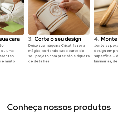
sua cara
3.
Corte o seu design
4.
Monte
eto
Deixe sua máquina Cricut fazer a
Junte as peça
 ou uma
mágica, cortando cada parte do
design em pr
erentes
seu projeto com precisão e riqueza
superfície — 
s e muito
de detalhes.
luminárias, de
Conheça nossos produtos