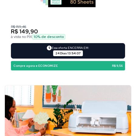
R$ 159,46
R$ 149,90
à vista no PIX
10
% de desconto
Essa oferta ENCERRA EM:
24 Dias
13
:
54
:
06
Compre agora e ECONOMIZE
R$ 9,56