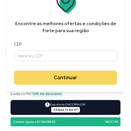
Encontre as melhores ofertas e condições de
frete para sua região
CEP
Continuar
R$ 626,95
R$ 499,00
à vista no PIX
10
% de desconto
Essa oferta ENCERRA EM:
24 Dias
13
:
54
:
06
Compre agora e ECONOMIZE
R$ 127,95