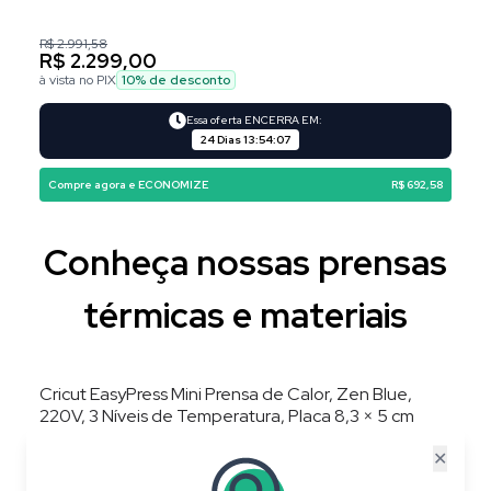
R$ 2.991,58
R$ 2.299,00
à vista no PIX
10
% de desconto
Essa oferta ENCERRA EM:
24 Dias
13
:
54
:
06
Compre agora e ECONOMIZE
R$ 692,58
Conheça nossas prensas
térmicas e materiais
Cricut EasyPress Mini Prensa de Calor, Zen Blue,
220V, 3 Níveis de Temperatura, Placa 8,3 × 5 cm
✕
20
%
OFF