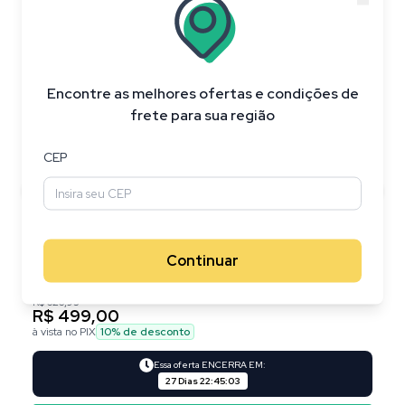
20
%
OFF
Encontre as melhores ofertas e condições de
frete para sua região
CEP
Continuar
R$ 626,95
R$ 499,00
à vista no PIX
10
% de desconto
Essa oferta ENCERRA EM:
27 Dias
22
:
45
:
02