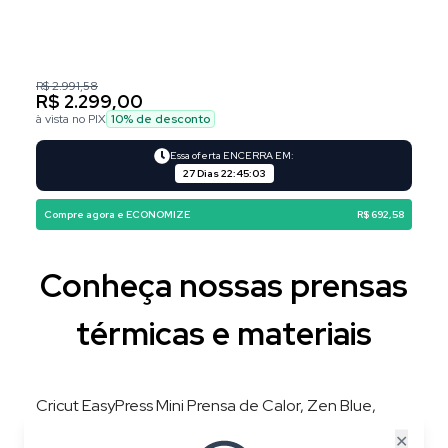
R$ 2.991,58
R$ 2.299,00
à vista no PIX
10
% de desconto
Essa oferta ENCERRA EM:
27 Dias
22
:
45
:
02
Compre agora e ECONOMIZE
R$ 692,58
Conheça nossas prensas
térmicas e materiais
Cricut EasyPress Mini Prensa de Calor, Zen Blue,
220V, 3 Níveis de Temperatura, Placa 8,3 × 5 cm
✕