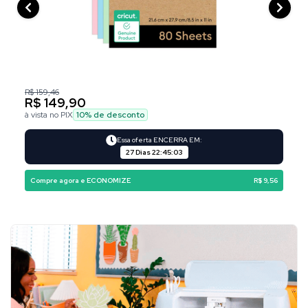
R$ 159,46
R$ 149,90
à vista no PIX
10
% de desconto
Essa oferta ENCERRA EM:
27 Dias
22
:
45
:
02
Compre agora e ECONOMIZE
R$ 9,56