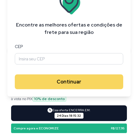
Encontre as melhores ofertas e condições de
frete para sua região
CEP
Continuar
R$ 626,95
R$ 499,00
à vista no PIX
10
% de desconto
Essa oferta ENCERRA EM:
24 Dias
18
:
15
:
31
Compre agora e ECONOMIZE
R$ 127,95