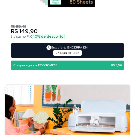
R$ 159,46
R$ 149,90
à vista no PIX
10
% de desconto
Essa oferta ENCERRA EM:
24 Dias
18
:
15
:
31
Compre agora e ECONOMIZE
R$ 9,56