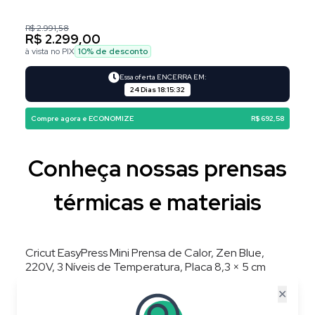
R$ 2.991,58
R$ 2.299,00
à vista no PIX
10
% de desconto
Essa oferta ENCERRA EM:
24 Dias
18
:
15
:
31
Compre agora e ECONOMIZE
R$ 692,58
Conheça nossas prensas
térmicas e materiais
Cricut EasyPress Mini Prensa de Calor, Zen Blue,
220V, 3 Níveis de Temperatura, Placa 8,3 × 5 cm
✕
20
%
OFF