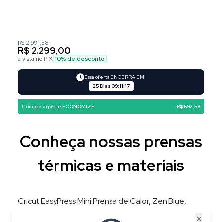
R$ 2.991,58
R$ 2.299,00
à vista no PIX
10
% de desconto
Essa oferta ENCERRA EM:
25 Dias
09
:
11
:
17
Compre agora e ECONOMIZE
R$ 692,58
Conheça nossas prensas
térmicas e materiais
Cricut EasyPress Mini Prensa de Calor, Zen Blue,
220V, 3 Níveis de Temperatura, Placa 8,3 × 5 cm
✕