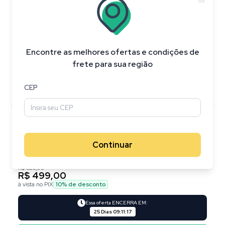
20
%
OFF
Encontre as melhores ofertas e condições de
frete para sua região
CEP
Continuar
R$ 626,95
R$ 499,00
à vista no PIX
10
% de desconto
Essa oferta ENCERRA EM:
25 Dias
09
:
11
:
17