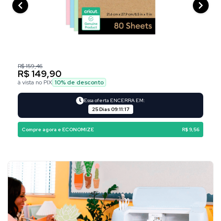
R$ 159,46
R$ 149,90
à vista no PIX
10
% de desconto
Essa oferta ENCERRA EM:
25 Dias
09
:
11
:
17
Compre agora e ECONOMIZE
R$ 9,56