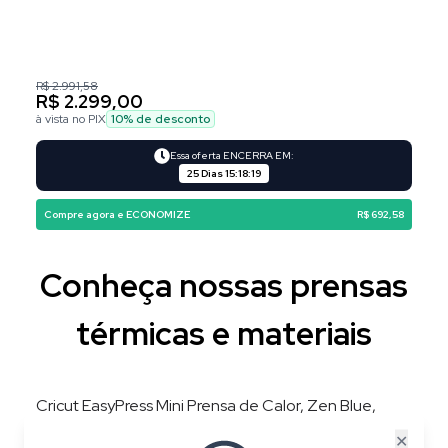
R$ 2.991,58
R$ 2.299,00
à vista no PIX
10
% de desconto
Essa oferta ENCERRA EM:
25 Dias
15
:
18
:
18
Compre agora e ECONOMIZE
R$ 692,58
Conheça nossas prensas
térmicas e materiais
Cricut EasyPress Mini Prensa de Calor, Zen Blue,
220V, 3 Níveis de Temperatura, Placa 8,3 × 5 cm
✕