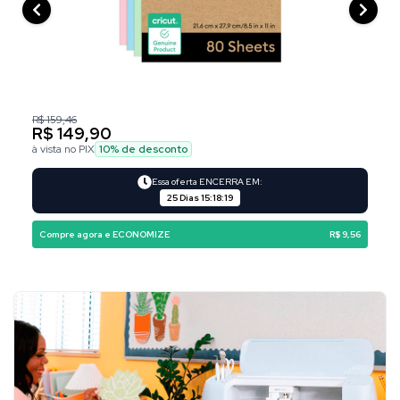
R$ 159,46
R$ 149,90
à vista no PIX
10
% de desconto
Essa oferta ENCERRA EM:
25 Dias
15
:
18
:
18
Compre agora e ECONOMIZE
R$ 9,56