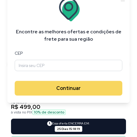
20
%
OFF
Encontre as melhores ofertas e condições de
frete para sua região
CEP
Continuar
R$ 626,95
R$ 499,00
à vista no PIX
10
% de desconto
Essa oferta ENCERRA EM:
25 Dias
15
:
18
:
18