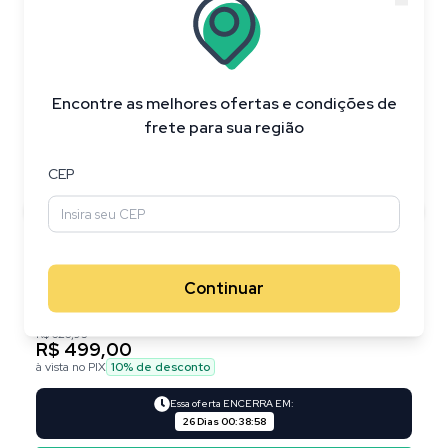
20
%
OFF
Encontre as melhores ofertas e condições de
frete para sua região
CEP
Continuar
R$ 626,95
R$ 499,00
à vista no PIX
10
% de desconto
Essa oferta ENCERRA EM:
26 Dias
00
:
38
:
57