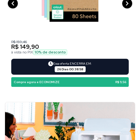
R$ 159,46
R$ 149,90
à vista no PIX
10
% de desconto
Essa oferta ENCERRA EM:
26 Dias
00
:
38
:
57
Compre agora e ECONOMIZE
R$ 9,56