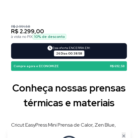
R$ 2.991,58
R$ 2.299,00
à vista no PIX
10
% de desconto
Essa oferta ENCERRA EM:
26 Dias
00
:
38
:
57
Compre agora e ECONOMIZE
R$ 692,58
Conheça nossas prensas
térmicas e materiais
Cricut EasyPress Mini Prensa de Calor, Zen Blue,
220V, 3 Níveis de Temperatura, Placa 8,3 × 5 cm
✕