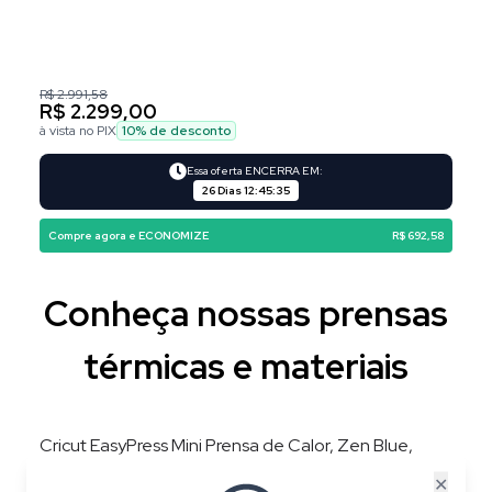
R$ 2.991,58
R$ 2.299,00
à vista no PIX
10
% de desconto
Essa oferta ENCERRA EM:
26 Dias
12
:
45
:
34
Compre agora e ECONOMIZE
R$ 692,58
Conheça nossas prensas
térmicas e materiais
Cricut EasyPress Mini Prensa de Calor, Zen Blue,
220V, 3 Níveis de Temperatura, Placa 8,3 × 5 cm
✕