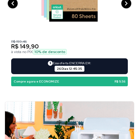
R$ 159,46
R$ 149,90
à vista no PIX
10
% de desconto
Essa oferta ENCERRA EM:
26 Dias
12
:
45
:
34
Compre agora e ECONOMIZE
R$ 9,56