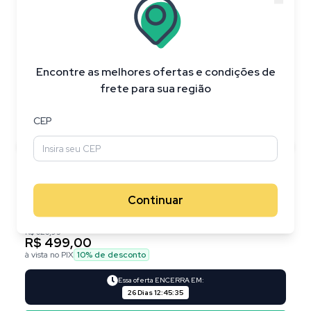
20
%
OFF
Encontre as melhores ofertas e condições de
frete para sua região
CEP
Continuar
R$ 626,95
R$ 499,00
à vista no PIX
10
% de desconto
Essa oferta ENCERRA EM:
26 Dias
12
:
45
:
34