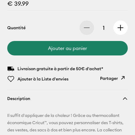
€ 39.99
Quantité
Ajouter au panier
Livraison gratuite à partir de 50€ d'achat*
Partager
Ajouter à la Liste d'envies
Copier le
Description
lien
E-mail
Il suffit d'appliquer de la chaleur ! Grâce au thermocollant
économique Cricut™, vous pouvez personnaliser des T-shirts,
Pinterest
des vestes, des sacs à dos et bien plus encore. La collection