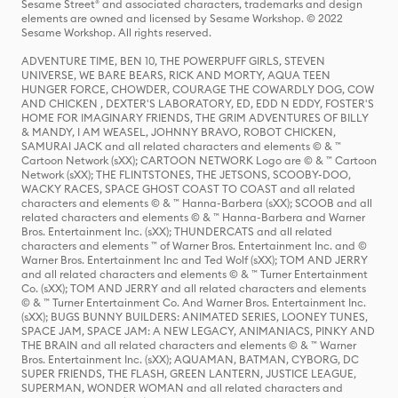
Sesame Street® and associated characters, trademarks and design
elements are owned and licensed by Sesame Workshop. © 2022
Sesame Workshop. All rights reserved.
ADVENTURE TIME, BEN 10, THE POWERPUFF GIRLS, STEVEN
UNIVERSE, WE BARE BEARS, RICK AND MORTY, AQUA TEEN
HUNGER FORCE, CHOWDER, COURAGE THE COWARDLY DOG, COW
AND CHICKEN , DEXTER'S LABORATORY, ED, EDD N EDDY, FOSTER'S
HOME FOR IMAGINARY FRIENDS, THE GRIM ADVENTURES OF BILLY
& MANDY, I AM WEASEL, JOHNNY BRAVO, ROBOT CHICKEN,
SAMURAI JACK and all related characters and elements © & ™
Cartoon Network (sXX); CARTOON NETWORK Logo are © & ™ Cartoon
Network (sXX); THE FLINTSTONES, THE JETSONS, SCOOBY-DOO,
WACKY RACES, SPACE GHOST COAST TO COAST and all related
characters and elements © & ™ Hanna-Barbera (sXX); SCOOB and all
related characters and elements © & ™ Hanna-Barbera and Warner
Bros. Entertainment Inc. (sXX); THUNDERCATS and all related
characters and elements ™ of Warner Bros. Entertainment Inc. and ©
Warner Bros. Entertainment Inc and Ted Wolf (sXX); TOM AND JERRY
and all related characters and elements © & ™ Turner Entertainment
Co. (sXX); TOM AND JERRY and all related characters and elements
© & ™ Turner Entertainment Co. And Warner Bros. Entertainment Inc.
(sXX); BUGS BUNNY BUILDERS: ANIMATED SERIES, LOONEY TUNES,
SPACE JAM, SPACE JAM: A NEW LEGACY, ANIMANIACS, PINKY AND
THE BRAIN and all related characters and elements © & ™ Warner
Bros. Entertainment Inc. (sXX); AQUAMAN, BATMAN, CYBORG, DC
SUPER FRIENDS, THE FLASH, GREEN LANTERN, JUSTICE LEAGUE,
SUPERMAN, WONDER WOMAN and all related characters and