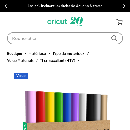
Previous
Next
Les prix incluent les droits de douane & taxes
Utilisez les touches Tab et Shift plus pour naviguer dans les résult
Boutique
Matériaux
Type de matériaux
Value Materials
Thermocollant (HTV)
Value