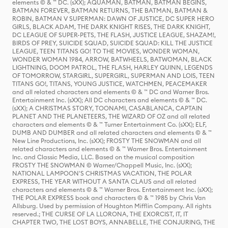
elements © & ™ DC. (sXX); AQUAMAN, BATMAN, BATMAN BEGINS,
BATMAN FOREVER, BATMAN RETURNS, THE BATMAN, BATMAN &
ROBIN, BATMAN V SUPERMAN: DAWN OF JUSTICE, DC SUPER HERO
GIRLS, BLACK ADAM, THE DARK KNIGHT RISES, THE DARK KNIGHT,
DC LEAGUE OF SUPER-PETS, THE FLASH, JUSTICE LEAGUE, SHAZAM!,
BIRDS OF PREY, SUICIDE SQUAD, SUICIDE SQUAD: KILL THE JUSTICE
LEAGUE, TEEN TITANS GO! TO THE MOVIES, WONDER WOMAN,
WONDER WOMAN 1984, ARROW, BATWHEELS, BATWOMAN, BLACK
LIGHTNING, DOOM PATROL, THE FLASH, HARLEY QUINN, LEGENDS
OF TOMORROW, STARGIRL, SUPERGIRL, SUPERMAN AND LOIS, TEEN
TITANS GO!, TITANS, YOUNG JUSTICE, WATCHMEN, PEACEMAKER
and all related characters and elements © & ™ DC and Warner Bros.
Entertainment Inc. (sXX); All DC characters and elements © & ™ DC.
(sXX); A CHRISTMAS STORY, TOONAMI, CASABLANCA, CAPTAIN
PLANET AND THE PLANETEERS, THE WIZARD OF OZ and all related
characters and elements © & ™ Turner Entertainment Co. (sXX); ELF,
DUMB AND DUMBER and all related characters and elements © & ™
New Line Productions, Inc. (sXX); FROSTY THE SNOWMAN and all
related characters and elements © & ™ Warner Bros. Entertainment
Inc. and Classic Media, LLC. Based on the musical composition
FROSTY THE SNOWMAN © Warner/Chappell Music, Inc. (sXX);
NATIONAL LAMPOON'S CHRISTMAS VACATION, THE POLAR
EXPRESS, THE YEAR WITHOUT A SANTA CLAUS and all related
characters and elements © & ™ Warner Bros. Entertainment Inc. (sXX);
THE POLAR EXPRESS book and characters © & ™ 1985 by Chris Van
Allsburg. Used by permission of Houghton Mifflin Company. All rights
reserved.; THE CURSE OF LA LLORONA, THE EXORCIST, IT, IT
CHAPTER TWO, THE LOST BOYS, ANNABELLE, THE CONJURING, THE