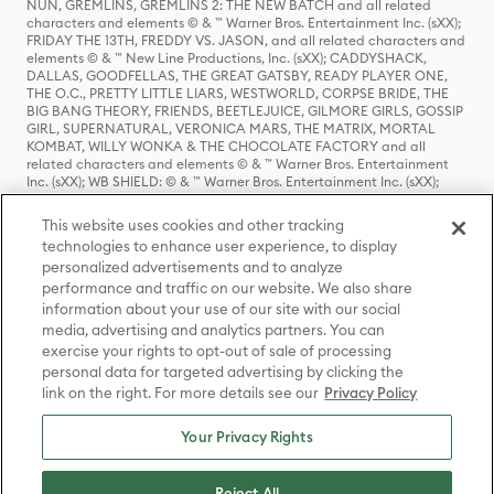
NUN, GREMLINS, GREMLINS 2: THE NEW BATCH and all related
characters and elements © & ™ Warner Bros. Entertainment Inc. (sXX);
FRIDAY THE 13TH, FREDDY VS. JASON, and all related characters and
elements © & ™ New Line Productions, Inc. (sXX); CADDYSHACK,
DALLAS, GOODFELLAS, THE GREAT GATSBY, READY PLAYER ONE,
THE O.C., PRETTY LITTLE LIARS, WESTWORLD, CORPSE BRIDE, THE
BIG BANG THEORY, FRIENDS, BEETLEJUICE, GILMORE GIRLS, GOSSIP
GIRL, SUPERNATURAL, VERONICA MARS, THE MATRIX, MORTAL
KOMBAT, WILLY WONKA & THE CHOCOLATE FACTORY and all
related characters and elements © & ™ Warner Bros. Entertainment
Inc. (sXX); WB SHIELD: © & ™ Warner Bros. Entertainment Inc. (sXX);
HOUSE OF THE DRAGON, GAME OF THRONES, and all related
characters and elements © & ™ Home Box Office, Inc. (sXX); CHILLING
This website uses cookies and other tracking
ADVENTURES OF SABRINA, RIVERDALE © & ™ Warner Bros.
technologies to enhance user experience, to display
Entertainment Inc. Archie Comics and all related characters and
personalized advertisements and to analyze
elements © & ™ Archie Comic Publications, Inc. Used with permission.
(sXX); SEINFELD and all related characters and elements © & ™ Castle
performance and traffic on our website. We also share
Rock Entertainment. (sXX); TED LASSO © & ™ Warner Bros.
information about your use of our site with our social
Entertainment Inc. & Universal Television LLC (sXX); THE HOBBIT: AN
media, advertising and analytics partners. You can
UNEXPECTED JOURNEY, THE HOBBIT: THE DESOLATION OF SMAUG,
exercise your rights to opt-out of sale of processing
THE HOBBIT: THE BATTLE OF THE FIVE ARMIES, THE LORD OF THE
personal data for targeted advertising by clicking the
RINGS: THE FELLOWSHIP OF THE RING, THE LORD OF THE RINGS: THE
link on the right. For more details see our
Privacy Policy
TWO TOWERS, THE LORD OF THE RINGS: THE RETURN OF THE KING
and the names of the characters, items, events and places therein are
TM of The Saul Zaentz Company d/b/a Middle-earth Enterprises
Your Privacy Rights
under license to New Line Productions, Inc. (sXX), © Warner Bros.
Entertainment Inc. All rights reserved; WHERE THE WILD THINGS ARE
and all related characters and elements © Warner Bros.
Reject All