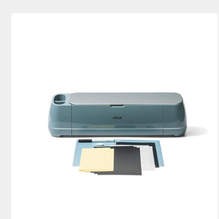
Explore Bundles
(2)
Cutting machine
(4)
Affiner par Machine Bundles : Exp
Affi
Joy Bundles
(3)
Affiner par Machine Bundles : Joy Bun
Joy Xtra Bundles
(1)
Affiner par Machine Bundles : Joy
Maker Bundles
(1)
Affiner par Machine Bundles : Make
Venture Bundles
(2)
Affiner par Machine Bundles : Ve