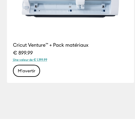
Cricut Venture™ + Pack matériaux
€ 899.99
Une valeur de € 1,199.99
M'avertir