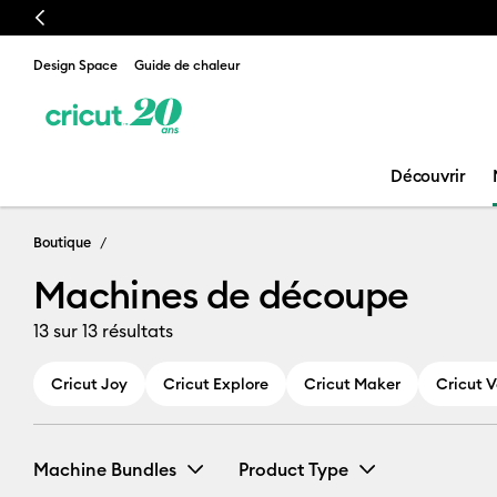
Previous
Design Space
Guide de chaleur
Découvrir
Machines de 
Boutique
Machines de découpe
13
sur 13 résultats
Cricut Joy
Cricut Explore
Cricut Maker
Cricut 
Machine Bundles
Product Type