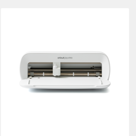
Nouveautés
Featured
Price Low to High
Price High to Low
Most Popular
Top Sellers
Avis des clients