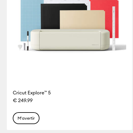
Cricut Explore™ 5
€ 249.99
M'avertir