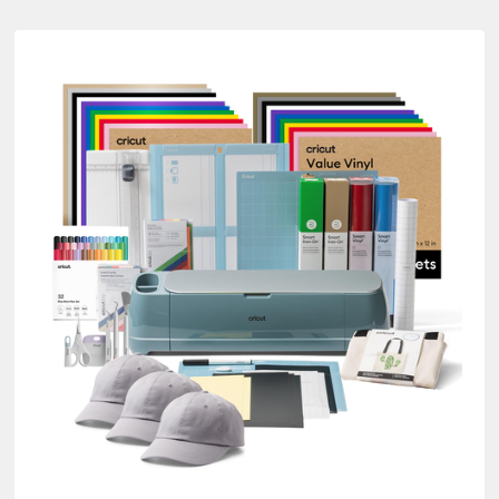
lore Bundles
ner par Product Type : Cutting machine
dles
 Xtra Bundles
r Bundles
nture Bundles