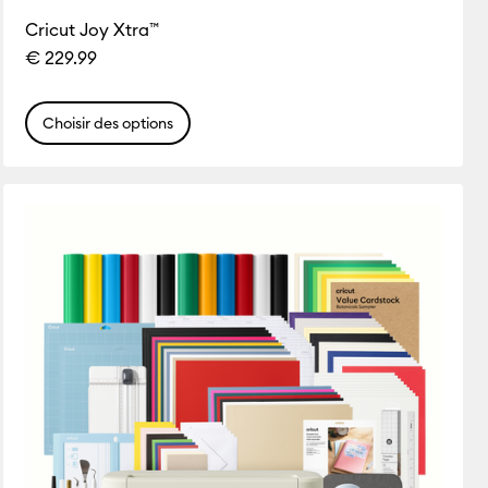
Cricut Joy Xtra™
€ 229.99
Choisir des options