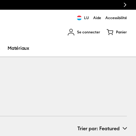
Next
son gratuite à partir de €50
LU
Aide
Accessibilité
Se connecter
Panier
ns les résultats de recherche.
s
Matériaux
Trier par
: Featured