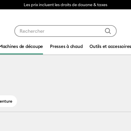
Livrai
Utilisez les touches Tab et Shift plus pour naviguer da
Machines de découpe
Presses à chaud
Outils et accessoire
découpe
Venture