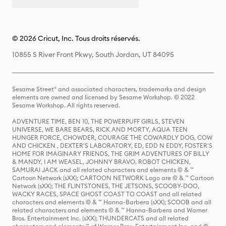
© 2026 Cricut, Inc. Tous droits réservés.
10855 S River Front Pkwy, South Jordan, UT 84095
Sesame Street® and associated characters, trademarks and design
elements are owned and licensed by Sesame Workshop. © 2022
Sesame Workshop. All rights reserved.
ADVENTURE TIME, BEN 10, THE POWERPUFF GIRLS, STEVEN
UNIVERSE, WE BARE BEARS, RICK AND MORTY, AQUA TEEN
HUNGER FORCE, CHOWDER, COURAGE THE COWARDLY DOG, COW
AND CHICKEN , DEXTER'S LABORATORY, ED, EDD N EDDY, FOSTER'S
HOME FOR IMAGINARY FRIENDS, THE GRIM ADVENTURES OF BILLY
& MANDY, I AM WEASEL, JOHNNY BRAVO, ROBOT CHICKEN,
SAMURAI JACK and all related characters and elements © & ™
Cartoon Network (sXX); CARTOON NETWORK Logo are © & ™ Cartoon
Network (sXX); THE FLINTSTONES, THE JETSONS, SCOOBY-DOO,
WACKY RACES, SPACE GHOST COAST TO COAST and all related
characters and elements © & ™ Hanna-Barbera (sXX); SCOOB and all
related characters and elements © & ™ Hanna-Barbera and Warner
Bros. Entertainment Inc. (sXX); THUNDERCATS and all related