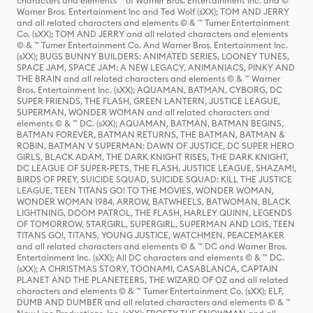
characters and elements ™ of Warner Bros. Entertainment Inc. and ©
Warner Bros. Entertainment Inc and Ted Wolf (sXX); TOM AND JERRY
and all related characters and elements © & ™ Turner Entertainment
Co. (sXX); TOM AND JERRY and all related characters and elements
© & ™ Turner Entertainment Co. And Warner Bros. Entertainment Inc.
(sXX); BUGS BUNNY BUILDERS: ANIMATED SERIES, LOONEY TUNES,
SPACE JAM, SPACE JAM: A NEW LEGACY, ANIMANIACS, PINKY AND
THE BRAIN and all related characters and elements © & ™ Warner
Bros. Entertainment Inc. (sXX); AQUAMAN, BATMAN, CYBORG, DC
SUPER FRIENDS, THE FLASH, GREEN LANTERN, JUSTICE LEAGUE,
SUPERMAN, WONDER WOMAN and all related characters and
elements © & ™ DC. (sXX); AQUAMAN, BATMAN, BATMAN BEGINS,
BATMAN FOREVER, BATMAN RETURNS, THE BATMAN, BATMAN &
ROBIN, BATMAN V SUPERMAN: DAWN OF JUSTICE, DC SUPER HERO
GIRLS, BLACK ADAM, THE DARK KNIGHT RISES, THE DARK KNIGHT,
DC LEAGUE OF SUPER-PETS, THE FLASH, JUSTICE LEAGUE, SHAZAM!,
BIRDS OF PREY, SUICIDE SQUAD, SUICIDE SQUAD: KILL THE JUSTICE
LEAGUE, TEEN TITANS GO! TO THE MOVIES, WONDER WOMAN,
WONDER WOMAN 1984, ARROW, BATWHEELS, BATWOMAN, BLACK
LIGHTNING, DOOM PATROL, THE FLASH, HARLEY QUINN, LEGENDS
OF TOMORROW, STARGIRL, SUPERGIRL, SUPERMAN AND LOIS, TEEN
TITANS GO!, TITANS, YOUNG JUSTICE, WATCHMEN, PEACEMAKER
and all related characters and elements © & ™ DC and Warner Bros.
Entertainment Inc. (sXX); All DC characters and elements © & ™ DC.
(sXX); A CHRISTMAS STORY, TOONAMI, CASABLANCA, CAPTAIN
PLANET AND THE PLANETEERS, THE WIZARD OF OZ and all related
characters and elements © & ™ Turner Entertainment Co. (sXX); ELF,
DUMB AND DUMBER and all related characters and elements © & ™