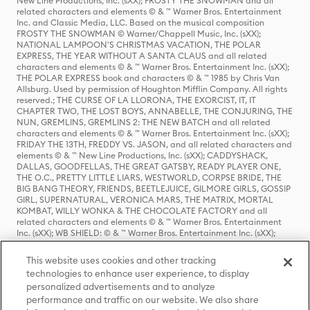
New Line Productions, Inc. (sXX); FROSTY THE SNOWMAN and all
related characters and elements © & ™ Warner Bros. Entertainment
Inc. and Classic Media, LLC. Based on the musical composition
FROSTY THE SNOWMAN © Warner/Chappell Music, Inc. (sXX);
NATIONAL LAMPOON'S CHRISTMAS VACATION, THE POLAR
EXPRESS, THE YEAR WITHOUT A SANTA CLAUS and all related
characters and elements © & ™ Warner Bros. Entertainment Inc. (sXX);
THE POLAR EXPRESS book and characters © & ™ 1985 by Chris Van
Allsburg. Used by permission of Houghton Mifflin Company. All rights
reserved.; THE CURSE OF LA LLORONA, THE EXORCIST, IT, IT
CHAPTER TWO, THE LOST BOYS, ANNABELLE, THE CONJURING, THE
NUN, GREMLINS, GREMLINS 2: THE NEW BATCH and all related
characters and elements © & ™ Warner Bros. Entertainment Inc. (sXX);
FRIDAY THE 13TH, FREDDY VS. JASON, and all related characters and
elements © & ™ New Line Productions, Inc. (sXX); CADDYSHACK,
DALLAS, GOODFELLAS, THE GREAT GATSBY, READY PLAYER ONE,
THE O.C., PRETTY LITTLE LIARS, WESTWORLD, CORPSE BRIDE, THE
BIG BANG THEORY, FRIENDS, BEETLEJUICE, GILMORE GIRLS, GOSSIP
GIRL, SUPERNATURAL, VERONICA MARS, THE MATRIX, MORTAL
KOMBAT, WILLY WONKA & THE CHOCOLATE FACTORY and all
related characters and elements © & ™ Warner Bros. Entertainment
Inc. (sXX); WB SHIELD: © & ™ Warner Bros. Entertainment Inc. (sXX);
HOUSE OF THE DRAGON, GAME OF THRONES, and all related
characters and elements © & ™ Home Box Office, Inc. (sXX); CHILLING
This website uses cookies and other tracking
ADVENTURES OF SABRINA, RIVERDALE © & ™ Warner Bros.
technologies to enhance user experience, to display
Entertainment Inc. Archie Comics and all related characters and
personalized advertisements and to analyze
elements © & ™ Archie Comic Publications, Inc. Used with permission.
(sXX); SEINFELD and all related characters and elements © & ™ Castle
performance and traffic on our website. We also share