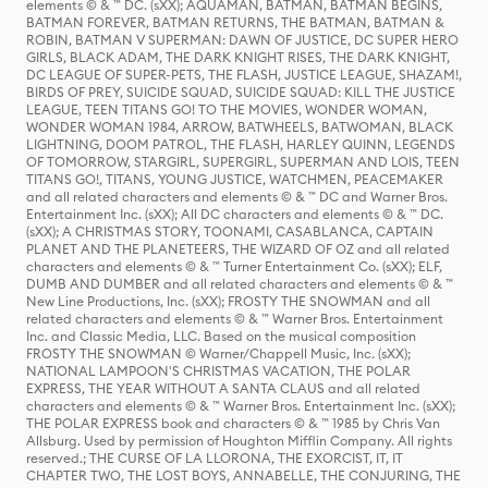
elements © & ™ DC. (sXX); AQUAMAN, BATMAN, BATMAN BEGINS,
BATMAN FOREVER, BATMAN RETURNS, THE BATMAN, BATMAN &
ROBIN, BATMAN V SUPERMAN: DAWN OF JUSTICE, DC SUPER HERO
GIRLS, BLACK ADAM, THE DARK KNIGHT RISES, THE DARK KNIGHT,
DC LEAGUE OF SUPER-PETS, THE FLASH, JUSTICE LEAGUE, SHAZAM!,
BIRDS OF PREY, SUICIDE SQUAD, SUICIDE SQUAD: KILL THE JUSTICE
LEAGUE, TEEN TITANS GO! TO THE MOVIES, WONDER WOMAN,
WONDER WOMAN 1984, ARROW, BATWHEELS, BATWOMAN, BLACK
LIGHTNING, DOOM PATROL, THE FLASH, HARLEY QUINN, LEGENDS
OF TOMORROW, STARGIRL, SUPERGIRL, SUPERMAN AND LOIS, TEEN
TITANS GO!, TITANS, YOUNG JUSTICE, WATCHMEN, PEACEMAKER
and all related characters and elements © & ™ DC and Warner Bros.
Entertainment Inc. (sXX); All DC characters and elements © & ™ DC.
(sXX); A CHRISTMAS STORY, TOONAMI, CASABLANCA, CAPTAIN
PLANET AND THE PLANETEERS, THE WIZARD OF OZ and all related
characters and elements © & ™ Turner Entertainment Co. (sXX); ELF,
DUMB AND DUMBER and all related characters and elements © & ™
New Line Productions, Inc. (sXX); FROSTY THE SNOWMAN and all
related characters and elements © & ™ Warner Bros. Entertainment
Inc. and Classic Media, LLC. Based on the musical composition
FROSTY THE SNOWMAN © Warner/Chappell Music, Inc. (sXX);
NATIONAL LAMPOON'S CHRISTMAS VACATION, THE POLAR
EXPRESS, THE YEAR WITHOUT A SANTA CLAUS and all related
characters and elements © & ™ Warner Bros. Entertainment Inc. (sXX);
THE POLAR EXPRESS book and characters © & ™ 1985 by Chris Van
Allsburg. Used by permission of Houghton Mifflin Company. All rights
reserved.; THE CURSE OF LA LLORONA, THE EXORCIST, IT, IT
CHAPTER TWO, THE LOST BOYS, ANNABELLE, THE CONJURING, THE