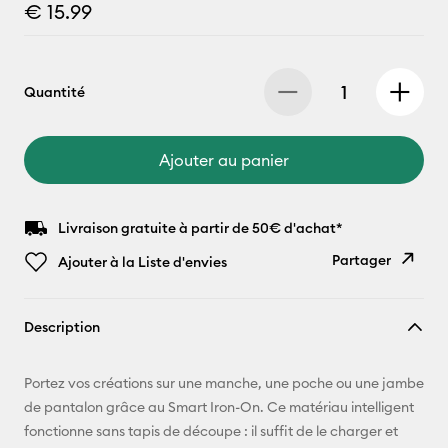
€ 15.99
Quantité
Ajouter au panier
Livraison gratuite à partir de 50€ d'achat*
Partager
Ajouter à la Liste d'envies
Copier le
Description
lien
E-mail
Portez vos créations sur une manche, une poche ou une jambe
de pantalon grâce au Smart Iron-On. Ce matériau intelligent
Pinterest
fonctionne sans tapis de découpe : il suffit de le charger et