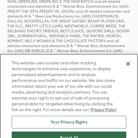
NUN, GREMLINS, GREMLINS 2: THE NEW BATCH and all related
characters and elements © & ™ Warner Bros. Entertainment Inc. (sXX);
FRIDAY THE 13TH, FREDDY VS. JASON, and all related characters and
elements © & ™ New Line Productions, Inc. (sXX); CADDYSHACK,
DALLAS, GOODFELLAS, THE GREAT GATSBY, READY PLAYER ONE,
THE O.C., PRETTY LITTLE LIARS, WESTWORLD, CORPSE BRIDE, THE
BIG BANG THEORY, FRIENDS, BEETLEJUICE, GILMORE GIRLS, GOSSIP
GIRL, SUPERNATURAL, VERONICA MARS, THE MATRIX, MORTAL
KOMBAT, WILLY WONKA & THE CHOCOLATE FACTORY and all
related characters and elements © & ™ Warner Bros. Entertainment
Inc. (sXX); WB SHIELD: © & ™ Warner Bros. Entertainment Inc. (sXX);
HOUSE OF THE DRAGON, GAME OF THRONES, and all related
characters and elements © & ™ Home Box Office, Inc. (sXX); CHILLING
This website uses cookies and other tracking
ADVENTURES OF SABRINA, RIVERDALE © & ™ Warner Bros.
technologies to enhance user experience, to display
Entertainment Inc. Archie Comics and all related characters and
personalized advertisements and to analyze
elements © & ™ Archie Comic Publications, Inc. Used with permission.
(sXX); SEINFELD and all related characters and elements © & ™ Castle
performance and traffic on our website. We also share
Rock Entertainment. (sXX); TED LASSO © & ™ Warner Bros.
information about your use of our site with our social
Entertainment Inc. & Universal Television LLC (sXX); THE HOBBIT: AN
media, advertising and analytics partners. You can
UNEXPECTED JOURNEY, THE HOBBIT: THE DESOLATION OF SMAUG,
exercise your rights to opt-out of sale of processing
THE HOBBIT: THE BATTLE OF THE FIVE ARMIES, THE LORD OF THE
personal data for targeted advertising by clicking the
RINGS: THE FELLOWSHIP OF THE RING, THE LORD OF THE RINGS: THE
link on the right. For more details see our
Privacy Policy
TWO TOWERS, THE LORD OF THE RINGS: THE RETURN OF THE KING
and the names of the characters, items, events and places therein are
TM of The Saul Zaentz Company d/b/a Middle-earth Enterprises
Your Privacy Rights
under license to New Line Productions, Inc. (sXX), © Warner Bros.
Entertainment Inc. All rights reserved; WHERE THE WILD THINGS ARE
and all related characters and elements © Warner Bros.
Reject All