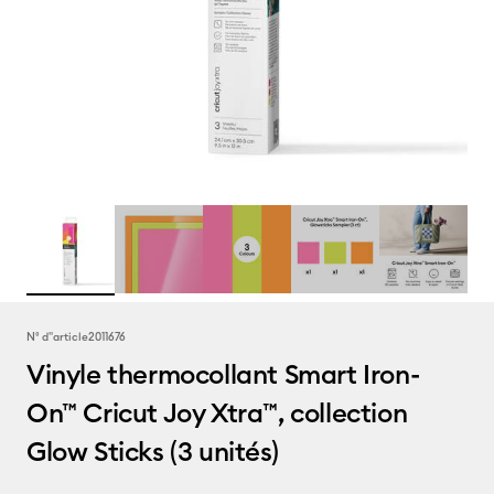
N° d''article
2011676
Vinyle thermocollant Smart Iron-
On™ Cricut Joy Xtra™, collection
Glow Sticks (3 unités)