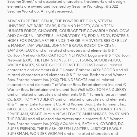
Sesame Street® and associated characters, trademarks and design
elements are owned and licensed by Sesame Workshop. © 2022
Sesame Workshop. All rights reserved.
ADVENTURE TIME, BEN 10, THE POWERPUFF GIRLS, STEVEN
UNIVERSE, WE BARE BEARS, RICK AND MORTY, AQUA TEEN
HUNGER FORCE, CHOWDER, COURAGE THE COWARDLY DOG, COW
AND CHICKEN , DEXTER'S LABORATORY, ED, EDD N EDDY, FOSTER'S
HOME FOR IMAGINARY FRIENDS, THE GRIM ADVENTURES OF BILLY
& MANDY, I AM WEASEL, JOHNNY BRAVO, ROBOT CHICKEN,
SAMURAI JACK and all related characters and elements © & ™
Cartoon Network (sXX); CARTOON NETWORK Logo are © & ™ Cartoon
Network (sXX); THE FLINTSTONES, THE JETSONS, SCOOBY-DOO,
WACKY RACES, SPACE GHOST COAST TO COAST and all related
characters and elements © & ™ Hanna-Barbera (sXX); SCOOB and all
related characters and elements © & ™ Hanna-Barbera and Warner
Bros. Entertainment Inc. (sXX); THUNDERCATS and all related
characters and elements ™ of Warner Bros. Entertainment Inc. and ©
Warner Bros. Entertainment Inc and Ted Wolf (sXX); TOM AND JERRY
and all related characters and elements © & ™ Turner Entertainment
Co. (sXX); TOM AND JERRY and all related characters and elements
© & ™ Turner Entertainment Co. And Warner Bros. Entertainment Inc.
(sXX); BUGS BUNNY BUILDERS: ANIMATED SERIES, LOONEY TUNES,
SPACE JAM, SPACE JAM: A NEW LEGACY, ANIMANIACS, PINKY AND
THE BRAIN and all related characters and elements © & ™ Warner
Bros. Entertainment Inc. (sXX); AQUAMAN, BATMAN, CYBORG, DC
SUPER FRIENDS, THE FLASH, GREEN LANTERN, JUSTICE LEAGUE,
SUPERMAN, WONDER WOMAN and all related characters and