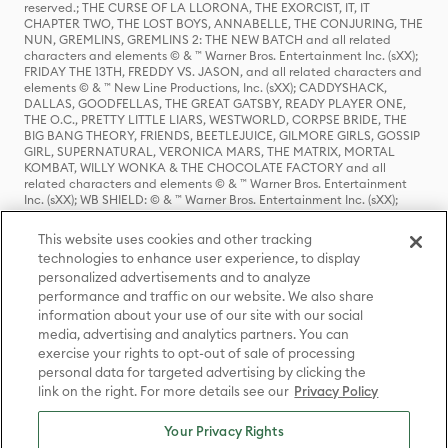
reserved.; THE CURSE OF LA LLORONA, THE EXORCIST, IT, IT
CHAPTER TWO, THE LOST BOYS, ANNABELLE, THE CONJURING, THE
NUN, GREMLINS, GREMLINS 2: THE NEW BATCH and all related
characters and elements © & ™ Warner Bros. Entertainment Inc. (sXX);
FRIDAY THE 13TH, FREDDY VS. JASON, and all related characters and
elements © & ™ New Line Productions, Inc. (sXX); CADDYSHACK,
DALLAS, GOODFELLAS, THE GREAT GATSBY, READY PLAYER ONE,
THE O.C., PRETTY LITTLE LIARS, WESTWORLD, CORPSE BRIDE, THE
BIG BANG THEORY, FRIENDS, BEETLEJUICE, GILMORE GIRLS, GOSSIP
GIRL, SUPERNATURAL, VERONICA MARS, THE MATRIX, MORTAL
KOMBAT, WILLY WONKA & THE CHOCOLATE FACTORY and all
related characters and elements © & ™ Warner Bros. Entertainment
Inc. (sXX); WB SHIELD: © & ™ Warner Bros. Entertainment Inc. (sXX);
HOUSE OF THE DRAGON, GAME OF THRONES, and all related
characters and elements © & ™ Home Box Office, Inc. (sXX); CHILLING
This website uses cookies and other tracking
ADVENTURES OF SABRINA, RIVERDALE © & ™ Warner Bros.
technologies to enhance user experience, to display
Entertainment Inc. Archie Comics and all related characters and
personalized advertisements and to analyze
elements © & ™ Archie Comic Publications, Inc. Used with permission.
(sXX); SEINFELD and all related characters and elements © & ™ Castle
performance and traffic on our website. We also share
Rock Entertainment. (sXX); TED LASSO © & ™ Warner Bros.
information about your use of our site with our social
Entertainment Inc. & Universal Television LLC (sXX); THE HOBBIT: AN
media, advertising and analytics partners. You can
UNEXPECTED JOURNEY, THE HOBBIT: THE DESOLATION OF SMAUG,
exercise your rights to opt-out of sale of processing
THE HOBBIT: THE BATTLE OF THE FIVE ARMIES, THE LORD OF THE
personal data for targeted advertising by clicking the
RINGS: THE FELLOWSHIP OF THE RING, THE LORD OF THE RINGS: THE
link on the right. For more details see our
Privacy Policy
TWO TOWERS, THE LORD OF THE RINGS: THE RETURN OF THE KING
and the names of the characters, items, events and places therein are
TM of The Saul Zaentz Company d/b/a Middle-earth Enterprises
Your Privacy Rights
under license to New Line Productions, Inc. (sXX), © Warner Bros.