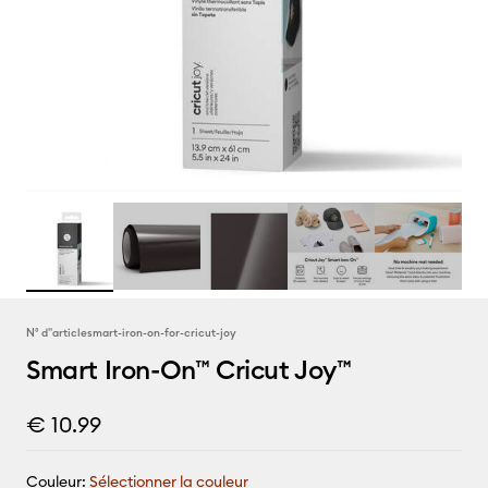
N° d''article
smart-iron-on-for-cricut-joy
Smart Iron-On™ Cricut Joy™
€ 10.99
Couleur:
Sélectionner la couleur