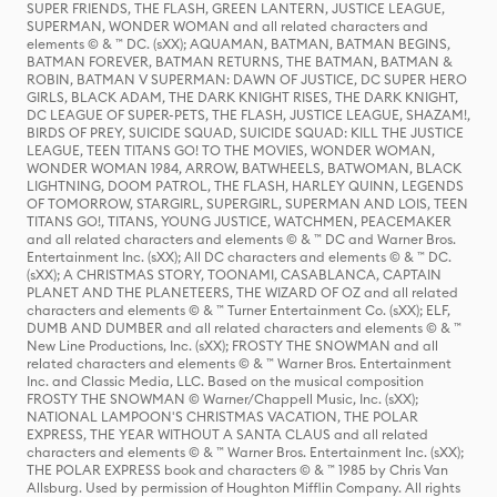
SUPER FRIENDS, THE FLASH, GREEN LANTERN, JUSTICE LEAGUE,
SUPERMAN, WONDER WOMAN and all related characters and
elements © & ™ DC. (sXX); AQUAMAN, BATMAN, BATMAN BEGINS,
BATMAN FOREVER, BATMAN RETURNS, THE BATMAN, BATMAN &
ROBIN, BATMAN V SUPERMAN: DAWN OF JUSTICE, DC SUPER HERO
GIRLS, BLACK ADAM, THE DARK KNIGHT RISES, THE DARK KNIGHT,
DC LEAGUE OF SUPER-PETS, THE FLASH, JUSTICE LEAGUE, SHAZAM!,
BIRDS OF PREY, SUICIDE SQUAD, SUICIDE SQUAD: KILL THE JUSTICE
LEAGUE, TEEN TITANS GO! TO THE MOVIES, WONDER WOMAN,
WONDER WOMAN 1984, ARROW, BATWHEELS, BATWOMAN, BLACK
LIGHTNING, DOOM PATROL, THE FLASH, HARLEY QUINN, LEGENDS
OF TOMORROW, STARGIRL, SUPERGIRL, SUPERMAN AND LOIS, TEEN
TITANS GO!, TITANS, YOUNG JUSTICE, WATCHMEN, PEACEMAKER
and all related characters and elements © & ™ DC and Warner Bros.
Entertainment Inc. (sXX); All DC characters and elements © & ™ DC.
(sXX); A CHRISTMAS STORY, TOONAMI, CASABLANCA, CAPTAIN
PLANET AND THE PLANETEERS, THE WIZARD OF OZ and all related
characters and elements © & ™ Turner Entertainment Co. (sXX); ELF,
DUMB AND DUMBER and all related characters and elements © & ™
New Line Productions, Inc. (sXX); FROSTY THE SNOWMAN and all
related characters and elements © & ™ Warner Bros. Entertainment
Inc. and Classic Media, LLC. Based on the musical composition
FROSTY THE SNOWMAN © Warner/Chappell Music, Inc. (sXX);
NATIONAL LAMPOON'S CHRISTMAS VACATION, THE POLAR
EXPRESS, THE YEAR WITHOUT A SANTA CLAUS and all related
characters and elements © & ™ Warner Bros. Entertainment Inc. (sXX);
THE POLAR EXPRESS book and characters © & ™ 1985 by Chris Van
Allsburg. Used by permission of Houghton Mifflin Company. All rights