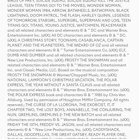
BIRDS OF PREY, SUICIDE SQUAD, SUICIDE SQUAD: KILL THE JUSTICE
LEAGUE, TEEN TITANS GO! TO THE MOVIES, WONDER WOMAN,
WONDER WOMAN 1984, ARROW, BATWHEELS, BATWOMAN, BLACK
LIGHTNING, DOOM PATROL, THE FLASH, HARLEY QUINN, LEGENDS
OF TOMORROW, STARGIRL, SUPERGIRL, SUPERMAN AND LOIS, TEEN
TITANS GO!, TITANS, YOUNG JUSTICE, WATCHMEN, PEACEMAKER
and all related characters and elements © & ™ DC and Warner Bros.
Entertainment Inc. (sXX); All DC characters and elements © & ™ DC.
(sXX); A CHRISTMAS STORY, TOONAMI, CASABLANCA, CAPTAIN
PLANET AND THE PLANETEERS, THE WIZARD OF OZ and all related
characters and elements © & ™ Turner Entertainment Co. (sXX); ELF,
DUMB AND DUMBER and all related characters and elements © & ™
New Line Productions, Inc. (sXX); FROSTY THE SNOWMAN and all
related characters and elements © & ™ Warner Bros. Entertainment
Inc. and Classic Media, LLC. Based on the musical composition
FROSTY THE SNOWMAN © Warner/Chappell Music, Inc. (sXX);
NATIONAL LAMPOON'S CHRISTMAS VACATION, THE POLAR
EXPRESS, THE YEAR WITHOUT A SANTA CLAUS and all related
characters and elements © & ™ Warner Bros. Entertainment Inc. (sXX);
THE POLAR EXPRESS book and characters © & ™ 1985 by Chris Van
Allsburg. Used by permission of Houghton Mifflin Company. All rights
reserved.; THE CURSE OF LA LLORONA, THE EXORCIST, IT, IT
CHAPTER TWO, THE LOST BOYS, ANNABELLE, THE CONJURING, THE
NUN, GREMLINS, GREMLINS 2: THE NEW BATCH and all related
characters and elements © & ™ Warner Bros. Entertainment Inc. (sXX);
FRIDAY THE 13TH, FREDDY VS. JASON, and all related characters and
elements © & ™ New Line Productions, Inc. (sXX); CADDYSHACK,
DALLAS, GOODFELLAS, THE GREAT GATSBY, READY PLAYER ONE,