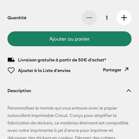
Quantité
Ajouter au panier
Livraison gratuite à partir de 50€ d'achat*
Partager
Ajouter à la Liste d'envies
Copier le
Description
lien
E-mail
Personnalisez le monde qui vous entoure avec le papier
autocollant imprimable Cricut. Conçu pour simplifier la
Pinterest
fabrication de stickers, ce matériau étonnant est compatible
avec votre imprimante à jet d'encre pour imprimer et
Facebook
découper des stickers en couleur. Décorez des cahiers,