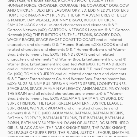
UNIVERSE, WE BARE BEARS, RICK AND MORTY, AQUA TEEN
HUNGER FORCE, CHOWDER, COURAGE THE COWARDLY DOG, COW
AND CHICKEN , DEXTER'S LABORATORY, ED, EDD N EDDY, FOSTER'S
HOME FOR IMAGINARY FRIENDS, THE GRIM ADVENTURES OF BILLY
& MANDY, I AM WEASEL, JOHNNY BRAVO, ROBOT CHICKEN,
SAMURAI JACK and all related characters and elements © & ™
Cartoon Network (sXX); CARTOON NETWORK Logo are © & ™ Cartoon
Network (sXX); THE FLINTSTONES, THE JETSONS, SCOOBY-DOO,
WACKY RACES, SPACE GHOST COAST TO COAST and all related
characters and elements © & ™ Hanna-Barbera (sXX); SCOOB and all
related characters and elements © & ™ Hanna-Barbera and Warner
Bros. Entertainment Inc. (sXX); THUNDERCATS and all related
characters and elements ™ of Warner Bros. Entertainment Inc. and ©
Warner Bros. Entertainment Inc and Ted Wolf (sXX); TOM AND JERRY
and all related characters and elements © & ™ Turner Entertainment
Co. (sXX); TOM AND JERRY and all related characters and elements
© & ™ Turner Entertainment Co. And Warner Bros. Entertainment Inc.
(sXX); BUGS BUNNY BUILDERS: ANIMATED SERIES, LOONEY TUNES,
SPACE JAM, SPACE JAM: A NEW LEGACY, ANIMANIACS, PINKY AND
THE BRAIN and all related characters and elements © & ™ Warner
Bros. Entertainment Inc. (sXX); AQUAMAN, BATMAN, CYBORG, DC
SUPER FRIENDS, THE FLASH, GREEN LANTERN, JUSTICE LEAGUE,
SUPERMAN, WONDER WOMAN and all related characters and
elements © & ™ DC. (sXX); AQUAMAN, BATMAN, BATMAN BEGINS,
BATMAN FOREVER, BATMAN RETURNS, THE BATMAN, BATMAN &
ROBIN, BATMAN V SUPERMAN: DAWN OF JUSTICE, DC SUPER HERO
GIRLS, BLACK ADAM, THE DARK KNIGHT RISES, THE DARK KNIGHT,
DC LEAGUE OF SUPER-PETS, THE FLASH, JUSTICE LEAGUE, SHAZAM!,