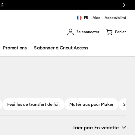
Next
cut Maker 4
FR
Aide
Accessibilité
Se connecter
Panier
ns les résultats de recherche.
Promotions
S'abonner à Cricut Access
Feuilles de transfert de foil
Matériaux pour Maker
Spéci
Trier par
: En vedette