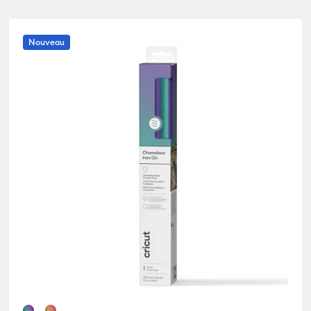
(30)
Card & Paper
(12)
Affiner par Compatibilité par machine : Cricut EasyPress 2 & 3
Affiner par Product Type : Card & 
Nouveau
(245)
Cricut Blanks
(21)
Affiner par Compatibilité par machine : Cricut Explore 3, 4 & 5
Affiner par Product Type : Cricut Bl
eu
ille de couleur : Brun
Foil Transfer Sheets
(4)
finer par Compatibilité par machine : Cricut Explore 5
Affiner par Product Type : Foi
es
(228)
Infusible
(1)
Affiner par Compatibilité par machine : Cricut Explore Machi
Affiner par Product Type : Infusible
)
Infusible Ink
(22)
Affiner par Compatibilité par machine : Cricut Joy & Joy 2
Affiner par Product Type : Infusible I
lle de couleur : Gris
Insert/Cutaway Cards
(24)
r par Compatibilité par machine : Cricut Joy 2
Affiner par Product Typ
Iron-On
(104)
finer par Compatibilité par machine : Cricut Joy Xtra
Affiner par Product Type : Iron-On
turel
ille de couleur : Orange
Paper
(9)
er par Compatibilité par machine : Cricut Maker
Affiner par Product Type : Paper
0)
Pens
(9)
Affiner par Compatibilité par machine : Cricut Maker 3 & 4
Affiner par Product Type : Pens