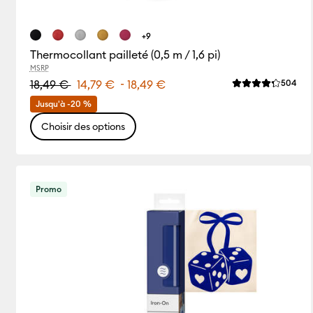
+9
Thermocollant pailleté (0,5 m / 1,6 pi)
MSRP
-
Rev
18,49 €
14,79 €
18,49 €
504
La note moyenne
Jusqu'à -20 %
Choisir des options
Promo