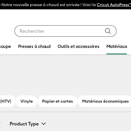
🔥NOUVEAU PRIX RÉDUIT
Machines de découpe Cri
Utilisez les touches Tab et Shift plus pour naviguer da
coupe
Presses à chaud
Outils et accessoires
Matériaux
iaux
 (HTV)
Vinyle
Papier et cartes
Matériaux économiques
Product Type