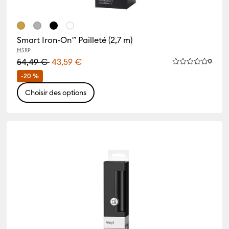
Smart Iron-On™ Pailleté (2,7 m)
MSRP
iews
54,49 €
43,59 €
Revie
0
 de ce produit est 4.3 sur 5.
La note moyenn
-20 %
Choisir des options