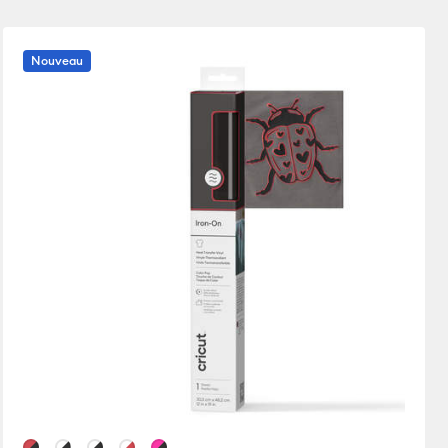
Nouveautés
Paper
Nouveau
En vedette
anks
Prix : croissant
l Transfer Sheets
Prix : décroissant
nes
Les plus populaires
nk
Meilleures ventes
e : Insert/Cutaway Cards
Avis des clients