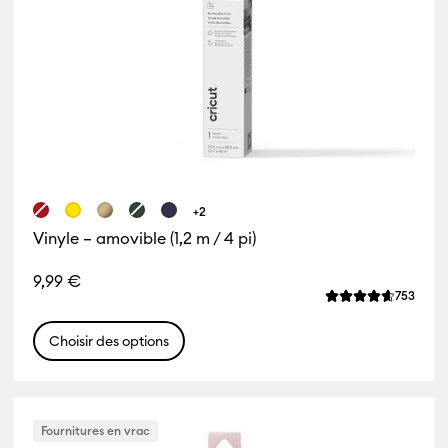
+2
Vinyle – amovible (1,2 m / 4 pi)
iews
9,99 €
ne de ce produit est 5.0 sur 5.
Revie
753
La note moyenne 
Choisir des options
Fournitures en vrac