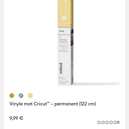
Vinyle mat Cricut™ – permanent (122 cm)
9,99 €
iews
Revie
0
 de ce produit est 4.8 sur 5.
La note moyenn