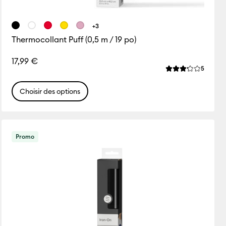
+3
Thermocollant Puff (0,5 m / 19 po)
ws
17,99 €
e de ce produit est 0.0 sur 5.
Review
5
La note moyenne 
Choisir des options
Promo