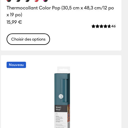
Thermocollant Color Pop (30,5 cm x 48,3 cm/12 po
x 19 po)
15,99 €
ws
Review
46
e de ce produit est 5.0 sur 5.
La note moyenne d
Choisir des options
Nouveau