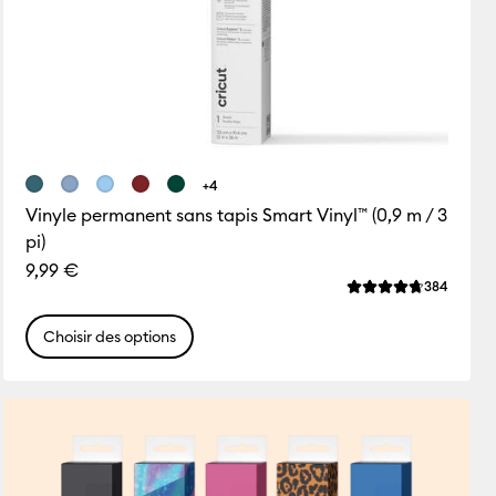
+4
Vinyle permanent sans tapis Smart Vinyl™ (0,9 m / 3
pi)
9,99 €
ws
Review
384
e de ce produit est 0.0 sur 5.
La note moyenne de
Choisir des options