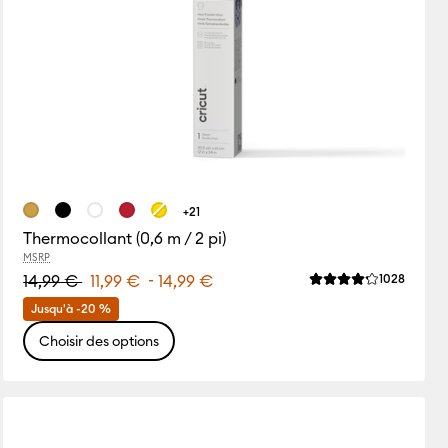
+21
Thermocollant (0,6 m / 2 pi)
MSRP
-
Review
14,99 €
11,99 €
14,99 €
1028
La note moyenne de
ws
de ce produit est 4.6 sur 5.
Jusqu'à -20 %
Choisir des options