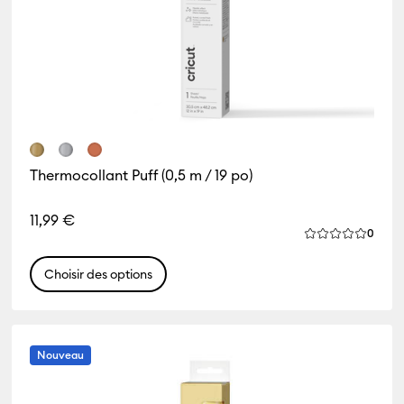
Thermocollant Puff (0,5 m / 19 po)
11,99 €
Revie
0
La note moyenn
Choisir des options
Nouveau