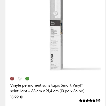
Vinyle permanent sans tapis Smart Vinyl™
scintillant – 33 cm x 91,4 cm (13 po x 36 po)
13,99 €
Rev
285
La note moyenne