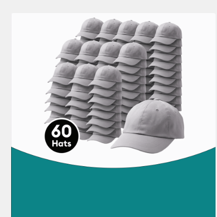
Cricut EasyPress 2 & 3
Noir
Bleu
Brun
Cricut Explore 3, 4 & 5
(164)
(151)
(54)
Affiner par Famille de couleur : Noir
Affiner par Famille de couleur : Bl
Affiner par Fam
Cricut Explore 5
(114)
Af
Transparent
Or
Gris
Cricut Explore Machin
(38)
(122)
(40)
Cricut Joy & Joy 2
(101
Affiner par Famille de couleur : Transparent
Affiner par Famille de couleur : Or
Affiner par Fami
Cricut Joy 2
(100)
Affine
Vert
Naturel
Orange
(114)
(39)
(57)
Cricut Joy Xtra
(120)
Af
Affiner par Famille de couleur : Vert
Affiner par Famille de couleur : Na
Affiner par Fam
Cricut Maker
(241)
Affin
Rose
Violet
Rouge
(109)
(97)
(138)
Cricut Maker 3 & 4
(25