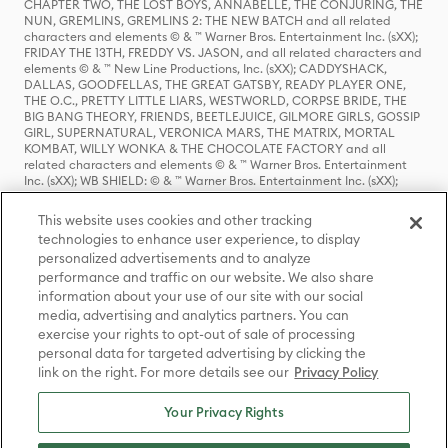
CHAPTER TWO, THE LOST BOYS, ANNABELLE, THE CONJURING, THE
NUN, GREMLINS, GREMLINS 2: THE NEW BATCH and all related
characters and elements © & ™ Warner Bros. Entertainment Inc. (sXX);
FRIDAY THE 13TH, FREDDY VS. JASON, and all related characters and
elements © & ™ New Line Productions, Inc. (sXX); CADDYSHACK,
DALLAS, GOODFELLAS, THE GREAT GATSBY, READY PLAYER ONE,
THE O.C., PRETTY LITTLE LIARS, WESTWORLD, CORPSE BRIDE, THE
BIG BANG THEORY, FRIENDS, BEETLEJUICE, GILMORE GIRLS, GOSSIP
GIRL, SUPERNATURAL, VERONICA MARS, THE MATRIX, MORTAL
KOMBAT, WILLY WONKA & THE CHOCOLATE FACTORY and all
related characters and elements © & ™ Warner Bros. Entertainment
Inc. (sXX); WB SHIELD: © & ™ Warner Bros. Entertainment Inc. (sXX);
HOUSE OF THE DRAGON, GAME OF THRONES, and all related
characters and elements © & ™ Home Box Office, Inc. (sXX); CHILLING
This website uses cookies and other tracking
ADVENTURES OF SABRINA, RIVERDALE © & ™ Warner Bros.
technologies to enhance user experience, to display
Entertainment Inc. Archie Comics and all related characters and
personalized advertisements and to analyze
elements © & ™ Archie Comic Publications, Inc. Used with permission.
(sXX); SEINFELD and all related characters and elements © & ™ Castle
performance and traffic on our website. We also share
Rock Entertainment. (sXX); TED LASSO © & ™ Warner Bros.
information about your use of our site with our social
Entertainment Inc. & Universal Television LLC (sXX); THE HOBBIT: AN
media, advertising and analytics partners. You can
UNEXPECTED JOURNEY, THE HOBBIT: THE DESOLATION OF SMAUG,
exercise your rights to opt-out of sale of processing
THE HOBBIT: THE BATTLE OF THE FIVE ARMIES, THE LORD OF THE
personal data for targeted advertising by clicking the
RINGS: THE FELLOWSHIP OF THE RING, THE LORD OF THE RINGS: THE
link on the right. For more details see our
Privacy Policy
TWO TOWERS, THE LORD OF THE RINGS: THE RETURN OF THE KING
and the names of the characters, items, events and places therein are
TM of The Saul Zaentz Company d/b/a Middle-earth Enterprises
Your Privacy Rights
under license to New Line Productions, Inc. (sXX), © Warner Bros.
Entertainment Inc. All rights reserved; WHERE THE WILD THINGS ARE