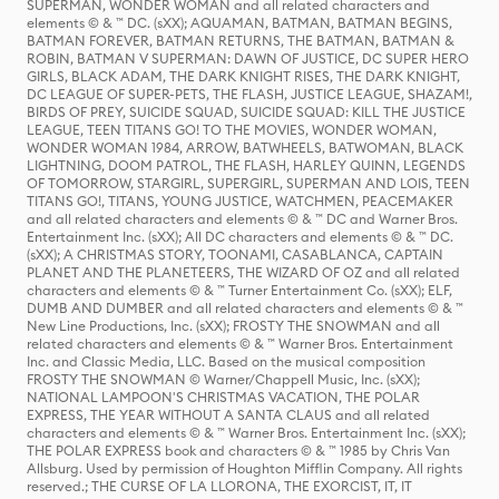
SUPERMAN, WONDER WOMAN and all related characters and
elements © & ™ DC. (sXX); AQUAMAN, BATMAN, BATMAN BEGINS,
BATMAN FOREVER, BATMAN RETURNS, THE BATMAN, BATMAN &
ROBIN, BATMAN V SUPERMAN: DAWN OF JUSTICE, DC SUPER HERO
GIRLS, BLACK ADAM, THE DARK KNIGHT RISES, THE DARK KNIGHT,
DC LEAGUE OF SUPER-PETS, THE FLASH, JUSTICE LEAGUE, SHAZAM!,
BIRDS OF PREY, SUICIDE SQUAD, SUICIDE SQUAD: KILL THE JUSTICE
LEAGUE, TEEN TITANS GO! TO THE MOVIES, WONDER WOMAN,
WONDER WOMAN 1984, ARROW, BATWHEELS, BATWOMAN, BLACK
LIGHTNING, DOOM PATROL, THE FLASH, HARLEY QUINN, LEGENDS
OF TOMORROW, STARGIRL, SUPERGIRL, SUPERMAN AND LOIS, TEEN
TITANS GO!, TITANS, YOUNG JUSTICE, WATCHMEN, PEACEMAKER
and all related characters and elements © & ™ DC and Warner Bros.
Entertainment Inc. (sXX); All DC characters and elements © & ™ DC.
(sXX); A CHRISTMAS STORY, TOONAMI, CASABLANCA, CAPTAIN
PLANET AND THE PLANETEERS, THE WIZARD OF OZ and all related
characters and elements © & ™ Turner Entertainment Co. (sXX); ELF,
DUMB AND DUMBER and all related characters and elements © & ™
New Line Productions, Inc. (sXX); FROSTY THE SNOWMAN and all
related characters and elements © & ™ Warner Bros. Entertainment
Inc. and Classic Media, LLC. Based on the musical composition
FROSTY THE SNOWMAN © Warner/Chappell Music, Inc. (sXX);
NATIONAL LAMPOON'S CHRISTMAS VACATION, THE POLAR
EXPRESS, THE YEAR WITHOUT A SANTA CLAUS and all related
characters and elements © & ™ Warner Bros. Entertainment Inc. (sXX);
THE POLAR EXPRESS book and characters © & ™ 1985 by Chris Van
Allsburg. Used by permission of Houghton Mifflin Company. All rights
reserved.; THE CURSE OF LA LLORONA, THE EXORCIST, IT, IT