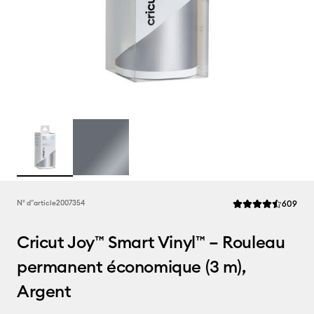
Rev
N° d''article
2007354
609
La note moyenne de
Cricut Joy™ Smart Vinyl™ – Rouleau
permanent économique (3 m),
Argent