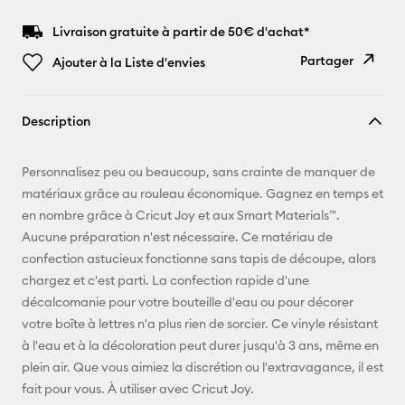
Livraison gratuite à partir de 50€ d'achat*
Partager
Ajouter à la Liste d'envies
Copier le
Description
lien
E-mail
Personnalisez peu ou beaucoup, sans crainte de manquer de
matériaux grâce au rouleau économique. Gagnez en temps et
Pinterest
en nombre grâce à Cricut Joy et aux Smart Materials™.
Aucune préparation n'est nécessaire. Ce matériau de
Facebook
confection astucieux fonctionne sans tapis de découpe, alors
chargez et c'est parti. La confection rapide d'une
X
décalcomanie pour votre bouteille d'eau ou pour décorer
votre boîte à lettres n'a plus rien de sorcier. Ce vinyle résistant
à l'eau et à la décoloration peut durer jusqu'à 3 ans, même en
plein air. Que vous aimiez la discrétion ou l'extravagance, il est
fait pour vous. À utiliser avec Cricut Joy.