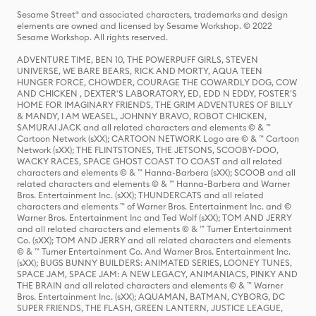
Sesame Street® and associated characters, trademarks and design
elements are owned and licensed by Sesame Workshop. © 2022
Sesame Workshop. All rights reserved.
ADVENTURE TIME, BEN 10, THE POWERPUFF GIRLS, STEVEN
UNIVERSE, WE BARE BEARS, RICK AND MORTY, AQUA TEEN
HUNGER FORCE, CHOWDER, COURAGE THE COWARDLY DOG, COW
AND CHICKEN , DEXTER'S LABORATORY, ED, EDD N EDDY, FOSTER'S
HOME FOR IMAGINARY FRIENDS, THE GRIM ADVENTURES OF BILLY
& MANDY, I AM WEASEL, JOHNNY BRAVO, ROBOT CHICKEN,
SAMURAI JACK and all related characters and elements © & ™
Cartoon Network (sXX); CARTOON NETWORK Logo are © & ™ Cartoon
Network (sXX); THE FLINTSTONES, THE JETSONS, SCOOBY-DOO,
WACKY RACES, SPACE GHOST COAST TO COAST and all related
characters and elements © & ™ Hanna-Barbera (sXX); SCOOB and all
related characters and elements © & ™ Hanna-Barbera and Warner
Bros. Entertainment Inc. (sXX); THUNDERCATS and all related
characters and elements ™ of Warner Bros. Entertainment Inc. and ©
Warner Bros. Entertainment Inc and Ted Wolf (sXX); TOM AND JERRY
and all related characters and elements © & ™ Turner Entertainment
Co. (sXX); TOM AND JERRY and all related characters and elements
© & ™ Turner Entertainment Co. And Warner Bros. Entertainment Inc.
(sXX); BUGS BUNNY BUILDERS: ANIMATED SERIES, LOONEY TUNES,
SPACE JAM, SPACE JAM: A NEW LEGACY, ANIMANIACS, PINKY AND
THE BRAIN and all related characters and elements © & ™ Warner
Bros. Entertainment Inc. (sXX); AQUAMAN, BATMAN, CYBORG, DC
SUPER FRIENDS, THE FLASH, GREEN LANTERN, JUSTICE LEAGUE,