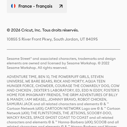
France - français
© 2026 Cricut, Inc. Tous droits réservés.
10855 S River Front Pkwy, South Jordan, UT 84095
Sesame Street® and associated characters, trademarks and design
elements are owned and licensed by Sesame Workshop. © 2022
Sesame Workshop. All rights reserved.
ADVENTURE TIME, BEN 10, THE POWERPUFF GIRLS, STEVEN
UNIVERSE, WE BARE BEARS, RICK AND MORTY, AQUA TEEN
HUNGER FORCE, CHOWDER, COURAGE THE COWARDLY DOG, COW
AND CHICKEN , DEXTER'S LABORATORY, ED, EDD N EDDY, FOSTER'S
HOME FOR IMAGINARY FRIENDS, THE GRIM ADVENTURES OF BILLY
& MANDY, I AM WEASEL, JOHNNY BRAVO, ROBOT CHICKEN,
SAMURAI JACK and all related characters and elements © & ™
Cartoon Network (sXX); CARTOON NETWORK Logo are © & ™ Cartoon
Network (sXX); THE FLINTSTONES, THE JETSONS, SCOOBY-DOO,
WACKY RACES, SPACE GHOST COAST TO COAST and all related
characters and elements © & ™ Hanna-Barbera (sXX); SCOOB and all
related characters and elements © & ™ Hanna-Barbera and Warner