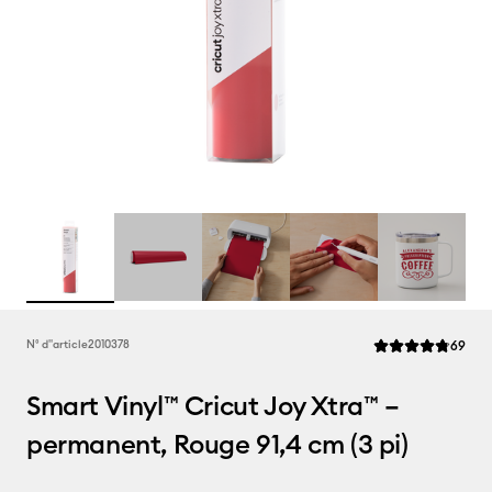
Rev
N° d''article
2010378
69
La note moyenne d
Smart Vinyl™ Cricut Joy Xtra™ –
permanent, Rouge 91,4 cm (3 pi)