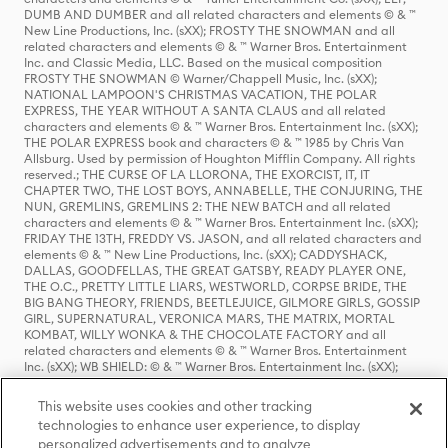
DUMB AND DUMBER and all related characters and elements © & ™
New Line Productions, Inc. (sXX); FROSTY THE SNOWMAN and all
related characters and elements © & ™ Warner Bros. Entertainment
Inc. and Classic Media, LLC. Based on the musical composition
FROSTY THE SNOWMAN © Warner/Chappell Music, Inc. (sXX);
NATIONAL LAMPOON'S CHRISTMAS VACATION, THE POLAR
EXPRESS, THE YEAR WITHOUT A SANTA CLAUS and all related
characters and elements © & ™ Warner Bros. Entertainment Inc. (sXX);
THE POLAR EXPRESS book and characters © & ™ 1985 by Chris Van
Allsburg. Used by permission of Houghton Mifflin Company. All rights
reserved.; THE CURSE OF LA LLORONA, THE EXORCIST, IT, IT
CHAPTER TWO, THE LOST BOYS, ANNABELLE, THE CONJURING, THE
NUN, GREMLINS, GREMLINS 2: THE NEW BATCH and all related
characters and elements © & ™ Warner Bros. Entertainment Inc. (sXX);
FRIDAY THE 13TH, FREDDY VS. JASON, and all related characters and
elements © & ™ New Line Productions, Inc. (sXX); CADDYSHACK,
DALLAS, GOODFELLAS, THE GREAT GATSBY, READY PLAYER ONE,
THE O.C., PRETTY LITTLE LIARS, WESTWORLD, CORPSE BRIDE, THE
BIG BANG THEORY, FRIENDS, BEETLEJUICE, GILMORE GIRLS, GOSSIP
GIRL, SUPERNATURAL, VERONICA MARS, THE MATRIX, MORTAL
KOMBAT, WILLY WONKA & THE CHOCOLATE FACTORY and all
related characters and elements © & ™ Warner Bros. Entertainment
Inc. (sXX); WB SHIELD: © & ™ Warner Bros. Entertainment Inc. (sXX);
HOUSE OF THE DRAGON, GAME OF THRONES, and all related
characters and elements © & ™ Home Box Office, Inc. (sXX); CHILLING
This website uses cookies and other tracking
ADVENTURES OF SABRINA, RIVERDALE © & ™ Warner Bros.
technologies to enhance user experience, to display
Entertainment Inc. Archie Comics and all related characters and
personalized advertisements and to analyze
elements © & ™ Archie Comic Publications, Inc. Used with permission.