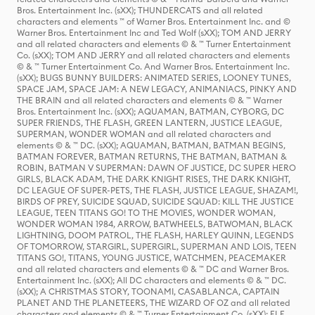
Bros. Entertainment Inc. (sXX); THUNDERCATS and all related
characters and elements ™ of Warner Bros. Entertainment Inc. and ©
Warner Bros. Entertainment Inc and Ted Wolf (sXX); TOM AND JERRY
and all related characters and elements © & ™ Turner Entertainment
Co. (sXX); TOM AND JERRY and all related characters and elements
© & ™ Turner Entertainment Co. And Warner Bros. Entertainment Inc.
(sXX); BUGS BUNNY BUILDERS: ANIMATED SERIES, LOONEY TUNES,
SPACE JAM, SPACE JAM: A NEW LEGACY, ANIMANIACS, PINKY AND
THE BRAIN and all related characters and elements © & ™ Warner
Bros. Entertainment Inc. (sXX); AQUAMAN, BATMAN, CYBORG, DC
SUPER FRIENDS, THE FLASH, GREEN LANTERN, JUSTICE LEAGUE,
SUPERMAN, WONDER WOMAN and all related characters and
elements © & ™ DC. (sXX); AQUAMAN, BATMAN, BATMAN BEGINS,
BATMAN FOREVER, BATMAN RETURNS, THE BATMAN, BATMAN &
ROBIN, BATMAN V SUPERMAN: DAWN OF JUSTICE, DC SUPER HERO
GIRLS, BLACK ADAM, THE DARK KNIGHT RISES, THE DARK KNIGHT,
DC LEAGUE OF SUPER-PETS, THE FLASH, JUSTICE LEAGUE, SHAZAM!,
BIRDS OF PREY, SUICIDE SQUAD, SUICIDE SQUAD: KILL THE JUSTICE
LEAGUE, TEEN TITANS GO! TO THE MOVIES, WONDER WOMAN,
WONDER WOMAN 1984, ARROW, BATWHEELS, BATWOMAN, BLACK
LIGHTNING, DOOM PATROL, THE FLASH, HARLEY QUINN, LEGENDS
OF TOMORROW, STARGIRL, SUPERGIRL, SUPERMAN AND LOIS, TEEN
TITANS GO!, TITANS, YOUNG JUSTICE, WATCHMEN, PEACEMAKER
and all related characters and elements © & ™ DC and Warner Bros.
Entertainment Inc. (sXX); All DC characters and elements © & ™ DC.
(sXX); A CHRISTMAS STORY, TOONAMI, CASABLANCA, CAPTAIN
PLANET AND THE PLANETEERS, THE WIZARD OF OZ and all related
characters and elements © & ™ Turner Entertainment Co. (sXX); ELF,