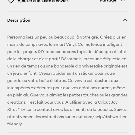
Partager
Ajouter à la Liste d'envies
Copier le
Description
lien
E-mail
Personnalisez un peu ou beaucoup, à votre gré. Créez plus en
moins de temps avec le Smart Vinyl. Ce matériau intelligent
Pinterest
pour les projets DIY fonctionne sans tapis de découpe : il suffit
de le charger et c'est parti ! Désormais, créer une étiquette en
Facebook
un rien de temps ou une banderole d'anniversaire originale est
un jeu d'enfant. Créez rapidement un sticker pour votre
X
gourde ou votre boîte à lettres. Ce vinyle est résistant aux
intempéries extérieures pour que vos créations durent, même
en plein air. Que vous aimiez les petites touches ou les grandes
créations, il est fait pour vous. À utiliser avec la Cricut Joy
Xtra. * Éviter le contact avec les aliments ou la bouche. Suivez
attentivement les instructions sur cricut.com/help/dishwasher-
friendly