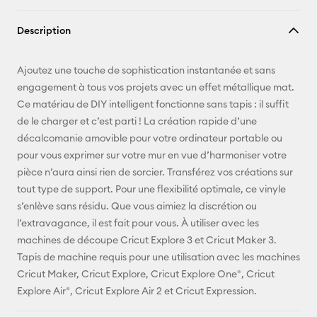
Copier le
Description
lien
E-mail
Ajoutez une touche de sophistication instantanée et sans
engagement à tous vos projets avec un effet métallique mat.
Pinterest
Ce matériau de DIY intelligent fonctionne sans tapis : il suffit
de le charger et c’est parti ! La création rapide d’une
Facebook
décalcomanie amovible pour votre ordinateur portable ou
pour vous exprimer sur votre mur en vue d’harmoniser votre
X
pièce n’aura ainsi rien de sorcier. Transférez vos créations sur
tout type de support. Pour une flexibilité optimale, ce vinyle
s’enlève sans résidu. Que vous aimiez la discrétion ou
l’extravagance, il est fait pour vous. À utiliser avec les
machines de découpe Cricut Explore 3 et Cricut Maker 3.
Tapis de machine requis pour une utilisation avec les machines
Cricut Maker, Cricut Explore, Cricut Explore One®, Cricut
Explore Air®, Cricut Explore Air 2 et Cricut Expression.