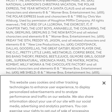
FROSTY THE SNOWMAN © Warner/Chappell Music, Inc. (sXX);
NATIONAL LAMPOON'S CHRISTMAS VACATION, THE POLAR
EXPRESS, THE YEAR WITHOUT A SANTA CLAUS and all related
characters and elements © & ™ Warner Bros. Entertainment Inc. (sXX);
THE POLAR EXPRESS book and characters © & ™ 1985 by Chris Van
Allsburg. Used by permission of Houghton Mifflin Company. All rights
reserved.; THE CURSE OF LA LLORONA, THE EXORCIST, IT, IT
CHAPTER TWO, THE LOST BOYS, ANNABELLE, THE CONJURING, THE
NUN, GREMLINS, GREMLINS 2: THE NEW BATCH and all related
characters and elements © & ™ Warner Bros. Entertainment Inc. (sXX);
FRIDAY THE 13TH, FREDDY VS. JASON, and all related characters and
elements © & ™ New Line Productions, Inc. (sXX); CADDYSHACK,
DALLAS, GOODFELLAS, THE GREAT GATSBY, READY PLAYER ONE,
THE O.C., PRETTY LITTLE LIARS, WESTWORLD, CORPSE BRIDE, THE
BIG BANG THEORY, FRIENDS, BEETLEJUICE, GILMORE GIRLS, GOSSIP
GIRL, SUPERNATURAL, VERONICA MARS, THE MATRIX, MORTAL
KOMBAT, WILLY WONKA & THE CHOCOLATE FACTORY and all
related characters and elements © & ™ Warner Bros. Entertainment
Inc. (sXX); WB SHIELD: © & ™ Warner Bros. Entertainment Inc. (sXX);
HOUSE OF THE DRAGON, GAME OF THRONES, and all related
characters and elements © & ™ Home Box Office, Inc. (sXX); CHILLING
This website uses cookies and other tracking
ADVENTURES OF SABRINA, RIVERDALE © & ™ Warner Bros.
technologies to enhance user experience, to display
Entertainment Inc. Archie Comics and all related characters and
personalized advertisements and to analyze
elements © & ™ Archie Comic Publications, Inc. Used with permission.
(sXX); SEINFELD and all related characters and elements © & ™ Castle
performance and traffic on our website. We also share
Rock Entertainment. (sXX); TED LASSO © & ™ Warner Bros.
information about your use of our site with our social
Entertainment Inc. & Universal Television LLC (sXX); THE HOBBIT: AN
media, advertising and analytics partners. You can
UNEXPECTED JOURNEY, THE HOBBIT: THE DESOLATION OF SMAUG,
exercise your rights to opt-out of sale of processing