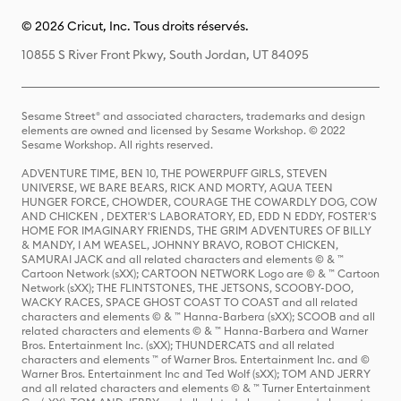
© 2026 Cricut, Inc. Tous droits réservés.
10855 S River Front Pkwy, South Jordan, UT 84095
Sesame Street® and associated characters, trademarks and design
elements are owned and licensed by Sesame Workshop. © 2022
Sesame Workshop. All rights reserved.
ADVENTURE TIME, BEN 10, THE POWERPUFF GIRLS, STEVEN
UNIVERSE, WE BARE BEARS, RICK AND MORTY, AQUA TEEN
HUNGER FORCE, CHOWDER, COURAGE THE COWARDLY DOG, COW
AND CHICKEN , DEXTER'S LABORATORY, ED, EDD N EDDY, FOSTER'S
HOME FOR IMAGINARY FRIENDS, THE GRIM ADVENTURES OF BILLY
& MANDY, I AM WEASEL, JOHNNY BRAVO, ROBOT CHICKEN,
SAMURAI JACK and all related characters and elements © & ™
Cartoon Network (sXX); CARTOON NETWORK Logo are © & ™ Cartoon
Network (sXX); THE FLINTSTONES, THE JETSONS, SCOOBY-DOO,
WACKY RACES, SPACE GHOST COAST TO COAST and all related
characters and elements © & ™ Hanna-Barbera (sXX); SCOOB and all
related characters and elements © & ™ Hanna-Barbera and Warner
Bros. Entertainment Inc. (sXX); THUNDERCATS and all related
characters and elements ™ of Warner Bros. Entertainment Inc. and ©
Warner Bros. Entertainment Inc and Ted Wolf (sXX); TOM AND JERRY
and all related characters and elements © & ™ Turner Entertainment