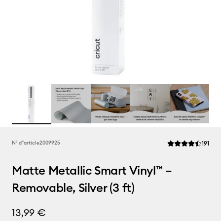
Rev
N° d''article
2009925
191
La note moyenne d
Matte Metallic Smart Vinyl™ –
Removable, Silver (3 ft)
13,99 €