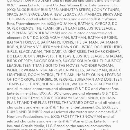
Co. (sXX); TOM AND JERRY and all related characters and elements
© & ™ Turner Entertainment Co. And Warner Bros. Entertainment Inc.
(sXX); BUGS BUNNY BUILDERS: ANIMATED SERIES, LOONEY TUNES,
SPACE JAM, SPACE JAM: A NEW LEGACY, ANIMANIACS, PINKY AND
THE BRAIN and all related characters and elements © & ™ Warner
Bros. Entertainment Inc. (sXX); AQUAMAN, BATMAN, CYBORG, DC
SUPER FRIENDS, THE FLASH, GREEN LANTERN, JUSTICE LEAGUE,
SUPERMAN, WONDER WOMAN and all related characters and
elements © & ™ DC. (sXX); AQUAMAN, BATMAN, BATMAN BEGINS,
BATMAN FOREVER, BATMAN RETURNS, THE BATMAN, BATMAN &
ROBIN, BATMAN V SUPERMAN: DAWN OF JUSTICE, DC SUPER HERO
GIRLS, BLACK ADAM, THE DARK KNIGHT RISES, THE DARK KNIGHT,
DC LEAGUE OF SUPER-PETS, THE FLASH, JUSTICE LEAGUE, SHAZAM!,
BIRDS OF PREY, SUICIDE SQUAD, SUICIDE SQUAD: KILL THE JUSTICE
LEAGUE, TEEN TITANS GO! TO THE MOVIES, WONDER WOMAN,
WONDER WOMAN 1984, ARROW, BATWHEELS, BATWOMAN, BLACK
LIGHTNING, DOOM PATROL, THE FLASH, HARLEY QUINN, LEGENDS
OF TOMORROW, STARGIRL, SUPERGIRL, SUPERMAN AND LOIS, TEEN
TITANS GO!, TITANS, YOUNG JUSTICE, WATCHMEN, PEACEMAKER
and all related characters and elements © & ™ DC and Warner Bros.
Entertainment Inc. (sXX); All DC characters and elements © & ™ DC.
(sXX); A CHRISTMAS STORY, TOONAMI, CASABLANCA, CAPTAIN
PLANET AND THE PLANETEERS, THE WIZARD OF OZ and all related
characters and elements © & ™ Turner Entertainment Co. (sXX); ELF,
DUMB AND DUMBER and all related characters and elements © & ™
New Line Productions, Inc. (sXX); FROSTY THE SNOWMAN and all
related characters and elements © & ™ Warner Bros. Entertainment
Inc. and Classic Media, LLC. Based on the musical composition