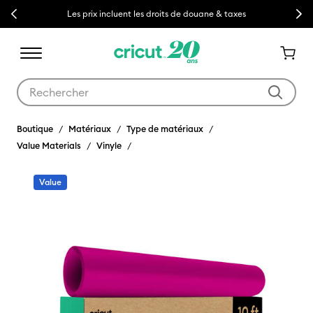
Previous
Next
Les prix incluent les droits de douane & taxes
Utilisez les touches Tab et Shift plus pour naviguer dans les résult
Boutique
Matériaux
Type de matériaux
Value Materials
Vinyle
Value