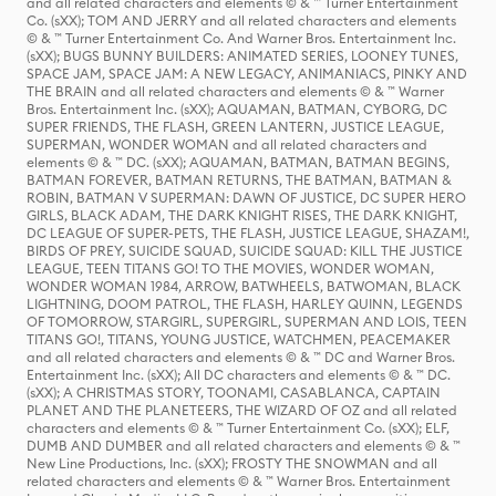
and all related characters and elements © & ™ Turner Entertainment
Co. (sXX); TOM AND JERRY and all related characters and elements
© & ™ Turner Entertainment Co. And Warner Bros. Entertainment Inc.
(sXX); BUGS BUNNY BUILDERS: ANIMATED SERIES, LOONEY TUNES,
SPACE JAM, SPACE JAM: A NEW LEGACY, ANIMANIACS, PINKY AND
THE BRAIN and all related characters and elements © & ™ Warner
Bros. Entertainment Inc. (sXX); AQUAMAN, BATMAN, CYBORG, DC
SUPER FRIENDS, THE FLASH, GREEN LANTERN, JUSTICE LEAGUE,
SUPERMAN, WONDER WOMAN and all related characters and
elements © & ™ DC. (sXX); AQUAMAN, BATMAN, BATMAN BEGINS,
BATMAN FOREVER, BATMAN RETURNS, THE BATMAN, BATMAN &
ROBIN, BATMAN V SUPERMAN: DAWN OF JUSTICE, DC SUPER HERO
GIRLS, BLACK ADAM, THE DARK KNIGHT RISES, THE DARK KNIGHT,
DC LEAGUE OF SUPER-PETS, THE FLASH, JUSTICE LEAGUE, SHAZAM!,
BIRDS OF PREY, SUICIDE SQUAD, SUICIDE SQUAD: KILL THE JUSTICE
LEAGUE, TEEN TITANS GO! TO THE MOVIES, WONDER WOMAN,
WONDER WOMAN 1984, ARROW, BATWHEELS, BATWOMAN, BLACK
LIGHTNING, DOOM PATROL, THE FLASH, HARLEY QUINN, LEGENDS
OF TOMORROW, STARGIRL, SUPERGIRL, SUPERMAN AND LOIS, TEEN
TITANS GO!, TITANS, YOUNG JUSTICE, WATCHMEN, PEACEMAKER
and all related characters and elements © & ™ DC and Warner Bros.
Entertainment Inc. (sXX); All DC characters and elements © & ™ DC.
(sXX); A CHRISTMAS STORY, TOONAMI, CASABLANCA, CAPTAIN
PLANET AND THE PLANETEERS, THE WIZARD OF OZ and all related
characters and elements © & ™ Turner Entertainment Co. (sXX); ELF,
DUMB AND DUMBER and all related characters and elements © & ™
New Line Productions, Inc. (sXX); FROSTY THE SNOWMAN and all
related characters and elements © & ™ Warner Bros. Entertainment