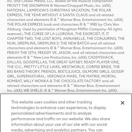
Inc. and Classic Media, LLC. Based on the musical composition
FROSTY THE SNOWMAN © Warner/Chappell Music, Inc. (sXX);
NATIONAL LAMPOON'S CHRISTMAS VACATION, THE POLAR
EXPRESS, THE YEAR WITHOUT A SANTA CLAUS and all related
characters and elements © & ™ Warner Bros. Entertainment Inc. (sXX);
THE POLAR EXPRESS book and characters © & ™ 1985 by Chris Van
Allsburg. Used by permission of Houghton Mifflin Company. All rights
reserved.; THE CURSE OF LA LLORONA, THE EXORCIST, IT, IT
CHAPTER TWO, THE LOST BOYS, ANNABELLE, THE CONJURING, THE
NUN, GREMLINS, GREMLINS 2: THE NEW BATCH and all related
characters and elements © & ™ Warner Bros. Entertainment Inc. (sXX);
FRIDAY THE 13TH, FREDDY VS. JASON, and all related characters and
elements © & ™ New Line Productions, Inc. (sXX); CADDYSHACK,
DALLAS, GOODFELLAS, THE GREAT GATSBY, READY PLAYER ONE,
THE O.C., PRETTY LITTLE LIARS, WESTWORLD, CORPSE BRIDE, THE
BIG BANG THEORY, FRIENDS, BEETLEJUICE, GILMORE GIRLS, GOSSIP
GIRL, SUPERNATURAL, VERONICA MARS, THE MATRIX, MORTAL
KOMBAT, WILLY WONKA & THE CHOCOLATE FACTORY and all
related characters and elements © & ™ Warner Bros. Entertainment
Inc. (sXX); WB SHIELD: © & ™ Warner Bros. Entertainment Inc. (sXX);
HOUSE OF THE DRAGON, GAME OF THRONES, and all related
characters and elements © & ™ Home Box Office, Inc. (sXX); CHILLING
This website uses cookies and other tracking
ADVENTURES OF SABRINA, RIVERDALE © & ™ Warner Bros.
technologies to enhance user experience, to display
Entertainment Inc. Archie Comics and all related characters and
personalized advertisements and to analyze
elements © & ™ Archie Comic Publications, Inc. Used with permission.
(sXX); SEINFELD and all related characters and elements © & ™ Castle
performance and traffic on our website. We also share
Rock Entertainment. (sXX); TED LASSO © & ™ Warner Bros.
information about your use of our site with our social
Entertainment Inc. & Universal Television LLC (sXX); THE HOBBIT: AN
media, advertising and analytics partners. You can