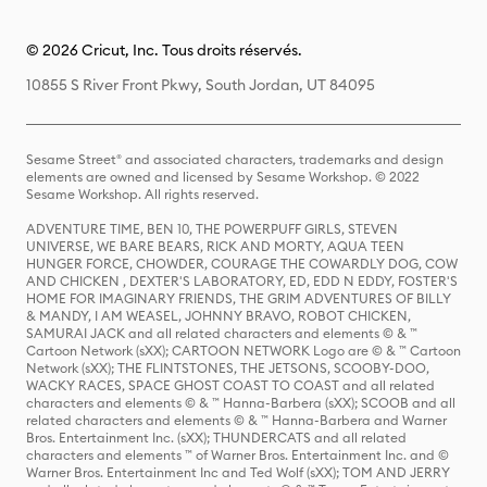
© 2026 Cricut, Inc. Tous droits réservés.
10855 S River Front Pkwy, South Jordan, UT 84095
Sesame Street® and associated characters, trademarks and design
elements are owned and licensed by Sesame Workshop. © 2022
Sesame Workshop. All rights reserved.
ADVENTURE TIME, BEN 10, THE POWERPUFF GIRLS, STEVEN
UNIVERSE, WE BARE BEARS, RICK AND MORTY, AQUA TEEN
HUNGER FORCE, CHOWDER, COURAGE THE COWARDLY DOG, COW
AND CHICKEN , DEXTER'S LABORATORY, ED, EDD N EDDY, FOSTER'S
HOME FOR IMAGINARY FRIENDS, THE GRIM ADVENTURES OF BILLY
& MANDY, I AM WEASEL, JOHNNY BRAVO, ROBOT CHICKEN,
SAMURAI JACK and all related characters and elements © & ™
Cartoon Network (sXX); CARTOON NETWORK Logo are © & ™ Cartoon
Network (sXX); THE FLINTSTONES, THE JETSONS, SCOOBY-DOO,
WACKY RACES, SPACE GHOST COAST TO COAST and all related
characters and elements © & ™ Hanna-Barbera (sXX); SCOOB and all
related characters and elements © & ™ Hanna-Barbera and Warner
Bros. Entertainment Inc. (sXX); THUNDERCATS and all related
characters and elements ™ of Warner Bros. Entertainment Inc. and ©
Warner Bros. Entertainment Inc and Ted Wolf (sXX); TOM AND JERRY