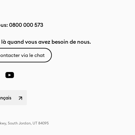
ous:
0800 000 573
là quand vous avez besoin de nous.
ontacter via le chat
ançais
Pkwy, South Jordan, UT 84095