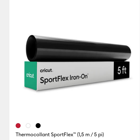
Noir
Bleu
Brun
Cricut Explore Machin
(2)
(2)
(2)
Affiner par Famille de couleur : Noir
Affiner par Famille de couleur : Bl
Affiner par Fam
Cricut Maker
(2)
Affiner
Or
Gris
Vert
Cricut Maker 3 & 4
(2)
A
(2)
(2)
(2)
Affiner par Famille de couleur : Or
Affiner par Famille de couleur : Gri
Affiner par Fami
Rose
Violet
Rouge
(2)
(2)
(1)
Affiner par Famille de couleur : Rose
Affiner par Famille de couleur : Vio
Affiner par Fam
Argent
Blanc
Jaune
(1)
(2)
(2)
Affiner par Famille de couleur : Argent
Affiner par Famille de couleur : Bl
Affiner par Fam
Thermocollant SportFlex™ (1,5 m / 5 pi)