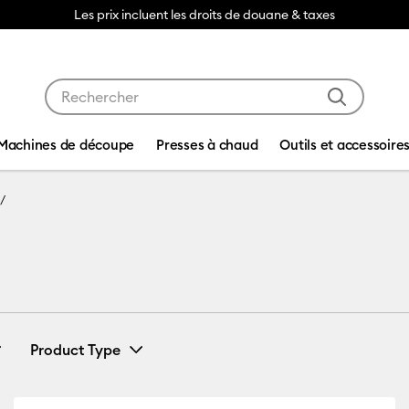
Les prix incluent les droits de douane & taxes
Utilisez les touches Tab et Shift plus pour naviguer da
Machines de découpe
Presses à chaud
Outils et accessoire
Product Type
(2)
Iron-On
(2)
Affiner par Compatibilité par machine : Cricut Explore 3, 4 & 5
Affiner par Product Type : Iron-On