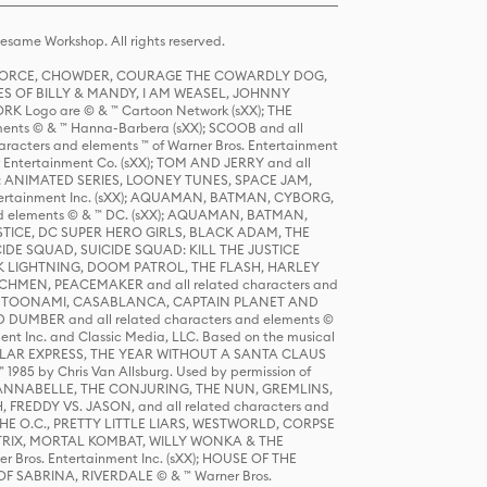
same Workshop. All rights reserved.
R FORCE, CHOWDER, COURAGE THE COWARDLY DOG,
S OF BILLY & MANDY, I AM WEASEL, JOHNNY
K Logo are © & ™ Cartoon Network (sXX); THE
ts © & ™ Hanna-Barbera (sXX); SCOOB and all
racters and elements ™ of Warner Bros. Entertainment
r Entertainment Co. (sXX); TOM AND JERRY and all
DERS: ANIMATED SERIES, LOONEY TUNES, SPACE JAM,
tertainment Inc. (sXX); AQUAMAN, BATMAN, CYBORG,
 elements © & ™ DC. (sXX); AQUAMAN, BATMAN,
ICE, DC SUPER HERO GIRLS, BLACK ADAM, THE
CIDE SQUAD, SUICIDE SQUAD: KILL THE JUSTICE
 LIGHTNING, DOOM PATROL, THE FLASH, HARLEY
HMEN, PEACEMAKER and all related characters and
 STORY, TOONAMI, CASABLANCA, CAPTAIN PLANET AND
D DUMBER and all related characters and elements ©
nt Inc. and Classic Media, LLC. Based on the musical
POLAR EXPRESS, THE YEAR WITHOUT A SANTA CLAUS
1985 by Chris Van Allsburg. Used by permission of
YS, ANNABELLE, THE CONJURING, THE NUN, GREMLINS,
H, FREDDY VS. JASON, and all related characters and
THE O.C., PRETTY LITTLE LIARS, WESTWORLD, CORPSE
ATRIX, MORTAL KOMBAT, WILLY WONKA & THE
r Bros. Entertainment Inc. (sXX); HOUSE OF THE
OF SABRINA, RIVERDALE © & ™ Warner Bros.