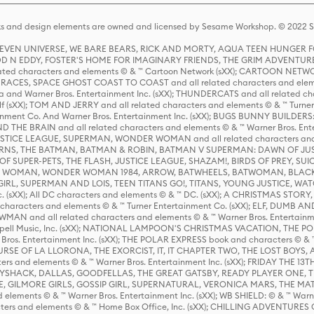
s and design elements are owned and licensed by Sesame Workshop. © 2022 Se
 STEVEN UNIVERSE, WE BARE BEARS, RICK AND MORTY, AQUA TEEN HUNGE
D N EDDY, FOSTER'S HOME FOR IMAGINARY FRIENDS, THE GRIM ADVENTURE
ed characters and elements © & ™ Cartoon Network (sXX); CARTOON NETWOR
ES, SPACE GHOST COAST TO COAST and all related characters and elemen
 and Warner Bros. Entertainment Inc. (sXX); THUNDERCATS and all related cha
lf (sXX); TOM AND JERRY and all related characters and elements © & ™ Turne
rtainment Co. And Warner Bros. Entertainment Inc. (sXX); BUGS BUNNY BUIL
HE BRAIN and all related characters and elements © & ™ Warner Bros. En
STICE LEAGUE, SUPERMAN, WONDER WOMAN and all related characters and
NS, THE BATMAN, BATMAN & ROBIN, BATMAN V SUPERMAN: DAWN OF JUST
F SUPER-PETS, THE FLASH, JUSTICE LEAGUE, SHAZAM!, BIRDS OF PREY, SUI
ER WOMAN, WONDER WOMAN 1984, ARROW, BATWHEELS, BATWOMAN, BLACK
L, SUPERMAN AND LOIS, TEEN TITANS GO!, TITANS, YOUNG JUSTICE, WATC
Inc. (sXX); All DC characters and elements © & ™ DC. (sXX); A CHRISTMAS
haracters and elements © & ™ Turner Entertainment Co. (sXX); ELF, DUMB AN
WMAN and all related characters and elements © & ™ Warner Bros. Entertainme
ell Music, Inc. (sXX); NATIONAL LAMPOON'S CHRISTMAS VACATION, THE 
 Bros. Entertainment Inc. (sXX); THE POLAR EXPRESS book and characters © & ™ 
THE CURSE OF LA LLORONA, THE EXORCIST, IT, IT CHAPTER TWO, THE LOST BO
s and elements © & ™ Warner Bros. Entertainment Inc. (sXX); FRIDAY THE 13T
 CADDYSHACK, DALLAS, GOODFELLAS, THE GREAT GATSBY, READY PLAYER ONE, 
CE, GILMORE GIRLS, GOSSIP GIRL, SUPERNATURAL, VERONICA MARS, THE M
ements © & ™ Warner Bros. Entertainment Inc. (sXX); WB SHIELD: © & ™ Warne
rs and elements © & ™ Home Box Office, Inc. (sXX); CHILLING ADVENTURES 