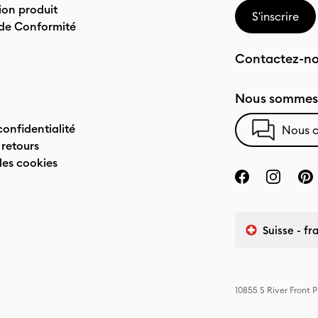
on produit
S'inscrire
 de Conformité
Contactez-n
Nous sommes 
confidentialité
Nous c
 retours
des cookies
Suisse - fr
10855 S River Front 