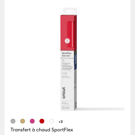
es
(2)
Affiner par Compatibilité par machine : Cricut Explore Machine
eu
ille de couleur : Brun
 par Compatibilité par machine : Cricut Maker
ffiner par Compatibilité par machine : Cricut Maker 3 & 4
s
lle de couleur : Vert
let
ille de couleur : Rouge
+3
anc
ille de couleur : Jaune
Transfert à chaud SportFlex