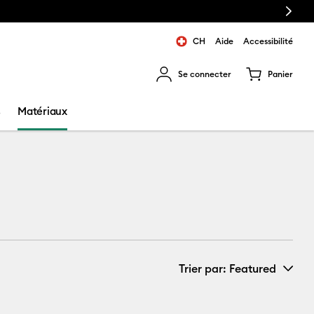
Next
CH
Aide
Accessibilité
Se connecter
Panier
ns les résultats de recherche.
s
Matériaux
Trier par
: Featured
Nouveautés